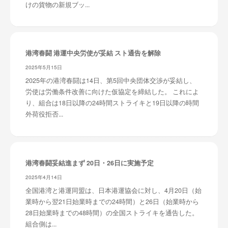
けの貨物の新規ブッ...
港湾春闘 港運中央労使が妥結 スト通告を解除
2025年5月15日
2025年の港湾春闘は14日、第5回中央団体交渉が妥結し、
労使は労働条件改善に向けた仮協定を締結した。 これによ
り、組合は18日以降の24時間ストライキと19日以降の時間
外荷役拒否...
港湾春闘妥結進まず 20日・26日に実施予定
2025年4月14日
全国港湾と港運同盟は、日本港運協会に対し、4月20日（始
業時から翌21日始業時までの24時間）と26日（始業時から
28日始業時までの48時間）の全国ストライキを通告した。
組合側は...