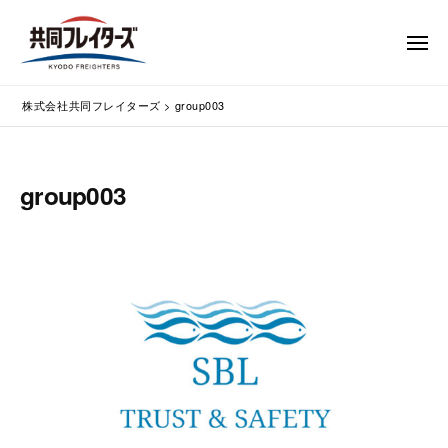
コ
式
会
ン
メ
社
テ
ニ
ュ
共
株
ン
通
ー
同
株式会社共同フレイターズ
>
group003
ツ
関
式
フ
業
へ
会
レ
務
ス
社
イ
代
キ
group003
共
タ
行
ッ
同
・
ー
プ
輸
ズ
フ
入
レ
手
イ
続
タ
・
ー
輸
出
ズ
手
続