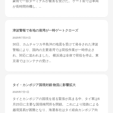
豪雨で一部ターミナルが被害を受けた。 ゲート前では車両
が長時間待機し、...
津波警報で各地の港湾が一時ゲートクローズ
2025年7月31日
30日、カムチャツカ半島沖の地震を受けて発令された津波
警報により、国内の主要港湾では荷役作業が一時停止さ
れ、対応に追われました。 横浜港は全体で荷役を停止。東
京港ではコンテナの受け...
タイ・カンボジア国境封鎖 物流に影響拡大
2025年7月1日
タイとカンボジアの国境を巡る緊張が高まる中、タイ軍は6
月23日に主要な国境検問所を閉鎖。 これにより陸路による
越境貿易が困難となり、海運各社はタイ経由カンボジア向