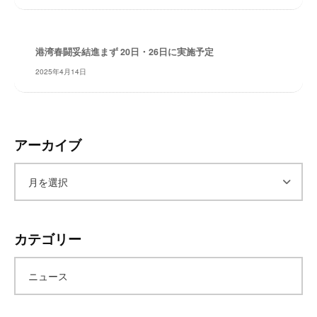
・
安
全
港湾春闘妥結進まず 20日・26日に実施予定
・
経
2025年4月14日
験
・
実
績
アーカイブ
・
信
ア
頼
～
株
ー
式
カテゴリー
会
カ
社
ニュース
共
イ
同
フ