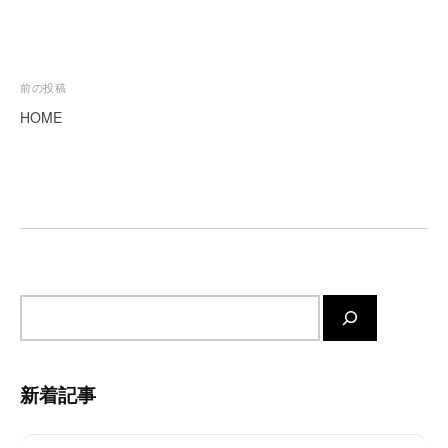
を
代
行
し
投
前の投稿
ま
稿
HOME
す
ナ
。
国
ビ
際
ゲ
規
ー
格
シ
と
ョ
Ｉ
サ
Ｔ
ン
化
イ
で
ト
エ
内
新着記事
キ
検
ス
索
パ