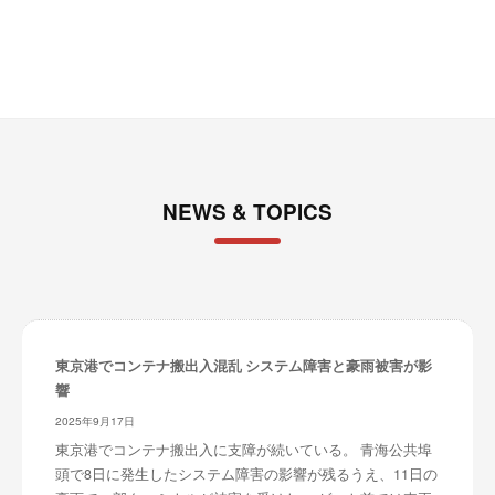
レ
ブ
イ
タ
ー
ズ
～
NEWS & TOPICS
東京港でコンテナ搬出入混乱 システム障害と豪雨被害が影
響
2025年9月17日
東京港でコンテナ搬出入に支障が続いている。 青海公共埠
頭で8日に発生したシステム障害の影響が残るうえ、11日の