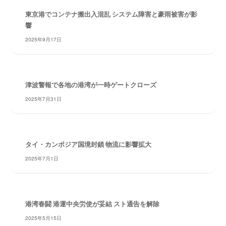
ー
東京港でコンテナ搬出入混乱 システム障害と豪雨被害が影
ト
響
が
2025年9月17日
サ
ポ
ー
ト
津波警報で各地の港湾が一時ゲートクローズ
し
2025年7月31日
ま
す
。
正
タイ・カンボジア国境封鎖 物流に影響拡大
確
2025年7月1日
・
迅
速
・
港湾春闘 港運中央労使が妥結 スト通告を解除
安
2025年5月15日
心