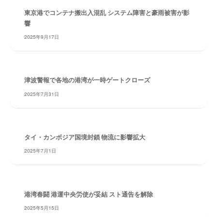
・
東京港でコンテナ搬出入混乱 システム障害と豪雨被害が影
安
響
全
2025年9月17日
・
経
験
・
津波警報で各地の港湾が一時ゲートクローズ
実
績
2025年7月31日
・
信
頼
タイ・カンボジア国境封鎖 物流に影響拡大
～
株
2025年7月1日
式
会
社
共
港湾春闘 港運中央労使が妥結 スト通告を解除
同
2025年5月15日
フ