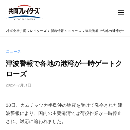
コ
式
会
ン
メ
社
テ
ニ
ュ
共
株
ン
通
ー
同
株式会社共同フレイターズ
>
新着情報
>
ニュース
>
津波警報で各地の港湾が一時
ツ
関
式
フ
業
へ
会
レ
務
ス
社
ニュース
イ
代
キ
共
タ
行
津波警報で各地の港湾が一時ゲートク
ッ
同
・
ー
プ
ローズ
輸
ズ
フ
入
レ
2025年7月31日
b
手
イ
y
続
タ
w
・
30日、カムチャツカ半島沖の地震を受けて発令された津
p
ー
輸
m
出
波警報により、国内の主要港湾では荷役作業が一時停止
ズ
a
手
され、対応に追われました。
s
続
t