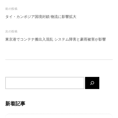
ー
投
前の投稿
ト
稿
タイ・カンボジア国境封鎖 物流に影響拡大
が
ナ
サ
ポ
ビ
次の投稿
ー
ゲ
東京港でコンテナ搬出入混乱 システム障害と豪雨被害が影響
ト
ー
し
シ
ま
ョ
す
。
ン
正
確
サ
・
イ
迅
ト
速
内
・
新着記事
検
安
索
心