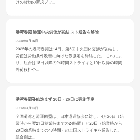
けの貨物の新規ブッ...
港湾春闘 港運中央労使が妥結 スト通告を解除
2025年5月15日
2025年の港湾春闘は14日、第5回中央団体交渉が妥結し、
労使は労働条件改善に向けた仮協定を締結した。 これによ
り、組合は18日以降の24時間ストライキと19日以降の時間
外荷役拒否...
港湾春闘妥結進まず 20日・26日に実施予定
2025年4月14日
全国港湾と港運同盟は、日本港運協会に対し、4月20日（始
業時から翌21日始業時までの24時間）と26日（始業時から
28日始業時までの48時間）の全国ストライキを通告した。
組合側は...