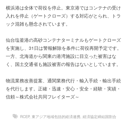
を
e
横浜港は全体で荷役を停止。東京港ではコンテナの受け
代
r
入れを停止（ゲートクローズ）する対応がとられ、トラ
行
し
ック混雑も懸念されています。
ま
す
仙台塩釜港の高砂コンテナターミナルもゲートクローズ
。
を実施し、31日は警報解除を条件に荷役再開予定です。
国
際
一方、北海道から関東の港湾施設に目立った被害はな
規
く、国土交通省も施設被害の報告はないとしています。
格
と
物流業務改善提案、通関業務代行・輸入手続・輸出手続
Ｉ
を代行します。正確・迅速・安心・安全・経験・実績・
Ｔ
化
信頼～株式会社共同フレイターズ～
で
エ
キ
RCEP
,
東アジア地域包括的経済連携
,
経済協定締結国割合
ス
パ