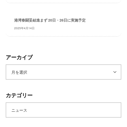
レ
イ
タ
港湾春闘妥結進まず 20日・26日に実施予定
ー
2025年4月14日
ズ
～
アーカイブ
ア
ー
カテゴリー
カ
ニュース
イ