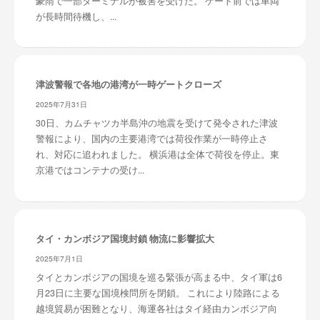
豪雨で一部ターミナルが被害を受けた。 ゲート前では車両
が長時間待機し、...
津波警報で各地の港湾が一時ゲートクローズ
2025年7月31日
30日、カムチャツカ半島沖の地震を受けて発令された津波
警報により、国内の主要港湾では荷役作業が一時停止さ
れ、対応に追われました。 横浜港は全体で荷役を停止。東
京港ではコンテナの受け...
タイ・カンボジア国境封鎖 物流に影響拡大
2025年7月1日
タイとカンボジアの国境を巡る緊張が高まる中、タイ軍は6
月23日に主要な国境検問所を閉鎖。 これにより陸路による
越境貿易が困難となり、海運各社はタイ経由カンボジア向