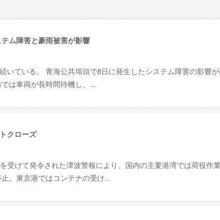
ステム障害と豪雨被害が影響
続いている。 青海公共埠頭で8日に発生したシステム障害の影響が
では車両が長時間待機し、...
トクローズ
震を受けて発令された津波警報により、国内の主要港湾では荷役作
止。東京港ではコンテナの受け...