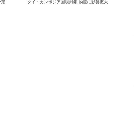
予定
タイ・カンボジア国境封鎖 物流に影響拡大