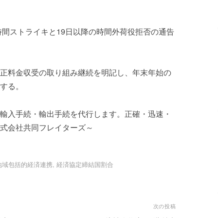
時間ストライキと19日以降の時間外荷役拒否の通告
正料金収受の取り組み継続を明記し、年末年始の
する。
輸入手続・輸出手続を代行します。正確・迅速・
式会社共同フレイターズ～
地域包括的経済連携
,
経済協定締結国割合
次の投稿