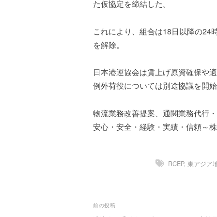
ズ
た仮協定を締結した。
を
a
代
s
行
t
これにより、組合は18日以降の24
し
e
を解除。
ま
r
す
。
日本港運協会は賃上げ原資確保や適
国
例外荷役については別途協議を開始
際
規
物流業務改善提案、通関業務代行・
格
安心・安全・経験・実績・信頼～株
と
Ｉ
Ｔ
化
RCEP
,
東アジア
で
エ
キ
ス
投
前の投稿
パ