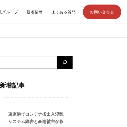
流グループ
新着情報
よくある質問
お問い合わせ
サ
イ
ト
内
新着記事
検
索
東京港でコンテナ搬出入混乱
システム障害と豪雨被害が影