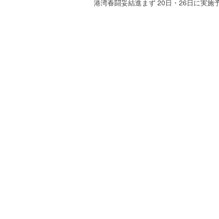
港湾春闘妥結進まず 20日・26日に実施
稿
ー
ナ
ト
が
ビ
サ
ゲ
ポ
ー
ー
ト
シ
し
ま
ョ
す
ン
。
正
確
・
迅
速
・
安
心