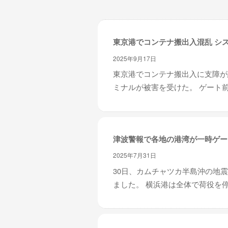
レ
イ
タ
東京港でコンテナ搬出入混乱 シ
ー
ズ
2025年9月17日
～
東京港でコンテナ搬出入に支障が
ミナルが被害を受けた。 ゲート前
津波警報で各地の港湾が一時ゲー
2025年7月31日
30日、カムチャツカ半島沖の地
ました。 横浜港は全体で荷役を停