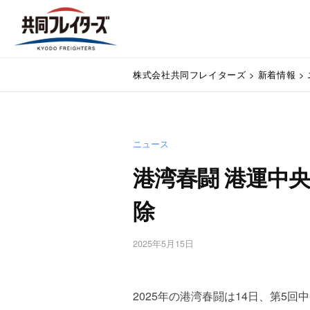
コ
式
ン
会
テ
社
株
ン
通
共
株式会社共同フレイターズ
>
新着情報
>
関
ツ
式
同
業
へ
会
フ
務
ス
代
レ
社
キ
行
イ
ニュース
ッ
共
・
プ
タ
港湾春闘 港運中
同
輸
ー
入
フ
除
ズ
手
レ
続
・
イ
2025年5月15日
b
輸
y
タ
出
w
手
ー
p
2025年の港湾春闘は14日、第5
続
m