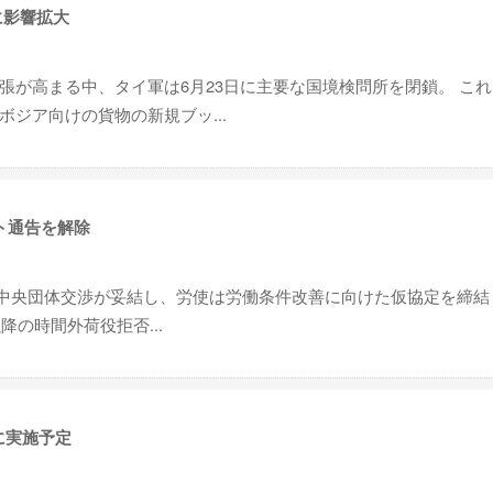
に影響拡大
張が高まる中、タイ軍は6月23日に主要な国境検問所を閉鎖。 こ
ジア向けの貨物の新規ブッ...
ト通告を解除
5回中央団体交渉が妥結し、労使は労働条件改善に向けた仮協定を締結
降の時間外荷役拒否...
に実施予定