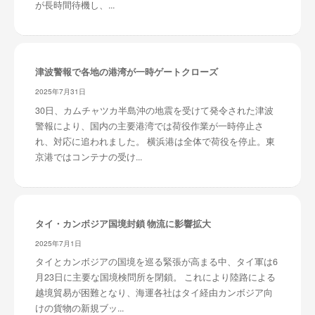
が長時間待機し、...
・
安
全
・
経
津波警報で各地の港湾が一時ゲートクローズ
験
2025年7月31日
・
30日、カムチャツカ半島沖の地震を受けて発令された津波
実
警報により、国内の主要港湾では荷役作業が一時停止さ
績
れ、対応に追われました。 横浜港は全体で荷役を停止。東
・
京港ではコンテナの受け...
信
頼
～
株
タイ・カンボジア国境封鎖 物流に影響拡大
式
2025年7月1日
会
タイとカンボジアの国境を巡る緊張が高まる中、タイ軍は6
社
月23日に主要な国境検問所を閉鎖。 これにより陸路による
共
越境貿易が困難となり、海運各社はタイ経由カンボジア向
同
けの貨物の新規ブッ...
フ