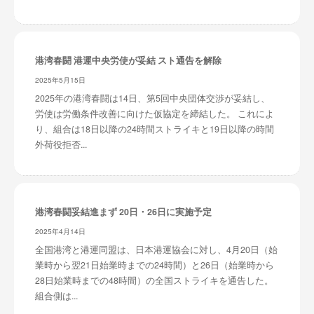
レ
イ
タ
港湾春闘 港運中央労使が妥結 スト通告を解除
ー
ズ
2025年5月15日
～
2025年の港湾春闘は14日、第5回中央団体交渉が妥結し、
労使は労働条件改善に向けた仮協定を締結した。 これによ
り、組合は18日以降の24時間ストライキと19日以降の時間
外荷役拒否...
港湾春闘妥結進まず 20日・26日に実施予定
2025年4月14日
全国港湾と港運同盟は、日本港運協会に対し、4月20日（始
業時から翌21日始業時までの24時間）と26日（始業時から
28日始業時までの48時間）の全国ストライキを通告した。
組合側は...