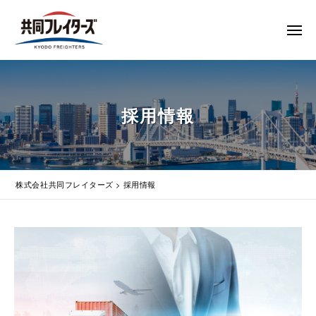
コ
式
会
ン
メ
社
テ
ニ
ュ
共
株
ン
通
ー
同
ツ
関
式
フ
業
へ
会
採用情報
レ
務
ス
社
イ
代
キ
共
タ
行
ッ
同
・
ー
プ
輸
ズ
フ
株式会社共同フレイターズ
>
採用情報
入
レ
手
イ
続
採
タ
・
ー
輸
用
出
ズ
情
手
続
報