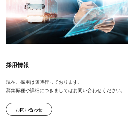
を
代
2026
行
年
し
4
ま
月
す
19
。
日
国
by
際
wpmaster
採用情報
規
格
と
現在、採用は随時行っております。
Ｉ
募集職種や詳細につきましてはお問い合わせください。
Ｔ
化
で
お問い合わせ
エ
キ
ス
パ