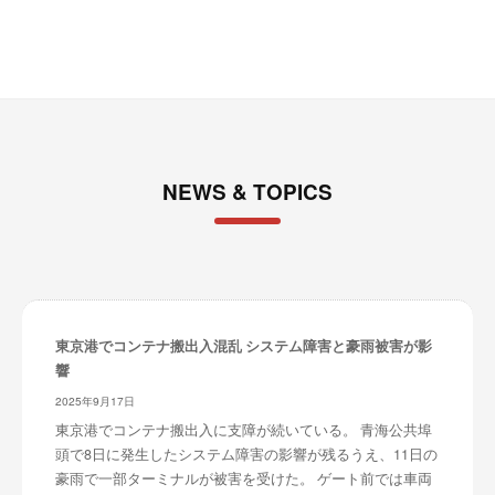
ー
ト
が
サ
ポ
ー
ト
NEWS & TOPICS
し
ま
す
。
正
確
東京港でコンテナ搬出入混乱 システム障害と豪雨被害が影
・
響
迅
2025年9月17日
速
・
東京港でコンテナ搬出入に支障が続いている。 青海公共埠
安
頭で8日に発生したシステム障害の影響が残るうえ、11日の
豪雨で一部ターミナルが被害を受けた。 ゲート前では車両
心