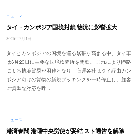
ー
ト
ニュース
が
タイ・カンボジア国境封鎖 物流に影響拡大
サ
ポ
2025年7月1日
b
ー
y
ト
タイとカンボジアの国境を巡る緊張が高まる中、タイ軍
w
し
p
は6月23日に主要な国境検問所を閉鎖。 これにより陸路
ま
m
による越境貿易が困難となり、海運各社はタイ経由カン
す
a
。
ボジア向けの貨物の新規ブッキングを一時停止し、顧客
s
正
t
に慎重な対応を呼...
確
e
・
r
迅
速
ニュース
・
安
港湾春闘 港運中央労使が妥結 スト通告を解除
心