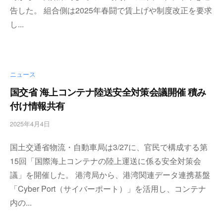
a
告した。 組合側は2025年春闘で賃上げや制度改正を要求
レ
s
イ
t
し...
タ
e
r
ー
ズ
～
ニュース
国交省 海上コンテナ陸送安全対策会議開催 積み
付け情報共有
2025年4月4日
b
y
国土交通省物流・自動車局は3/27に、官民で構成する第
w
p
15回「国際海上コンテナの陸上運送に係る安全対策会
m
議」を開催した。 港湾局から、港湾関連データ連携基盤
a
「Cyber Port（サイバーポート）」を活用し、コンテナ
s
t
内の...
e
r