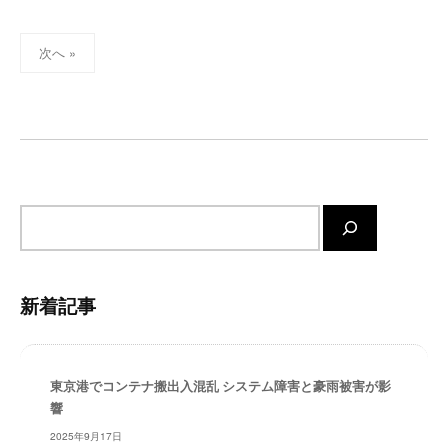
投
次へ »
稿
の
ペ
ー
ジ
送
サ
り
イ
ト
内
新着記事
検
索
東京港でコンテナ搬出入混乱 システム障害と豪雨被害が影
響
2025年9月17日