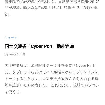
前年比9%増の8兆1650億円で、自動車や電算機類の部分
a
品が増加。輸入額は7%増の16兆4463億円で、肉類や非
s
t
鉄...
e
r
ニュース
国土交通省「Cyber Port」機能追加
2025年2月13日
b
y
国土交通省は、港湾関連データ連携基盤「Cyber Port」
w
p
に、タブレットなどのモバイル端末からアプリをインス
m
トールすることなく、コンテナ貨物搬入票を入力する機
a
能を追加したと発表した。 これにより、現場でパソコン
s
t
を使うこ...
e
r