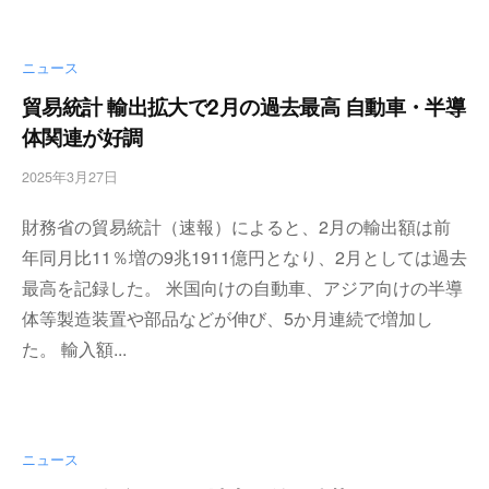
ニュース
貿易統計 輸出拡大で2月の過去最高 自動車・半導
体関連が好調
2025年3月27日
b
y
財務省の貿易統計（速報）によると、2月の輸出額は前
w
p
年同月比11％増の9兆1911億円となり、2月としては過去
m
最高を記録した。 米国向けの自動車、アジア向けの半導
a
体等製造装置や部品などが伸び、5か月連続で増加し
s
t
た。 輸入額...
e
r
ニュース