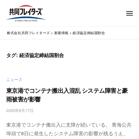
コ
式
会
ン
メ
社
テ
ニ
ュ
共
株
ン
通
ー
同
株式会社共同フレイターズ
>
新着情報
>
経済協定締結国割合
ツ
関
式
フ
業
へ
会
レ
務
ス
社
タグ:
経済協定締結国割合
イ
代
キ
共
タ
行
ッ
同
・
ー
プ
輸
ズ
フ
ニュース
入
レ
東京港でコンテナ搬出入混乱 システム障害と豪
手
イ
雨被害が影響
続
タ
・
2025年9月17日
b
ー
輸
y
出
ズ
東京港でコンテナ搬出入に支障が続いている。 青海公共
w
手
p
埠頭で8日に発生したシステム障害の影響が残るうえ、
続
m