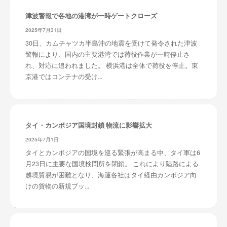
津波警報で各地の港湾が一時ゲートクローズ
2025年7月31日
30日、カムチャツカ半島沖の地震を受けて発令された津波
警報により、国内の主要港湾では荷役作業が一時停止さ
れ、対応に追われました。 横浜港は全体で荷役を停止。東
京港ではコンテナの受け...
タイ・カンボジア国境封鎖 物流に影響拡大
2025年7月1日
タイとカンボジアの国境を巡る緊張が高まる中、タイ軍は6
月23日に主要な国境検問所を閉鎖。 これにより陸路による
越境貿易が困難となり、海運各社はタイ経由カンボジア向
けの貨物の新規ブッ...