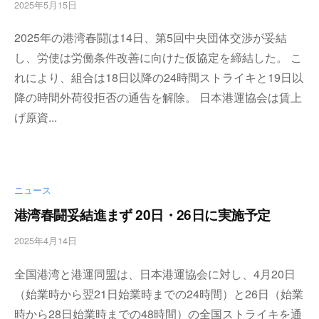
2025年5月15日
b
・
y
安
2025年の港湾春闘は14日、第5回中央団体交渉が妥結
w
全
p
・
し、労使は労働条件改善に向けた仮協定を締結した。 こ
m
経
れにより、組合は18日以降の24時間ストライキと19日以
a
験
降の時間外荷役拒否の通告を解除。 日本港運協会は賃上
s
・
t
げ原資...
実
e
績
r
・
信
頼
ニュース
～
港湾春闘妥結進まず 20日・26日に実施予定
株
式
2025年4月14日
b
会
y
社
全国港湾と港運同盟は、日本港運協会に対し、4月20日
w
共
p
（始業時から翌21日始業時までの24時間）と26日（始業
同
m
時から28日始業時までの48時間）の全国ストライキを通
フ