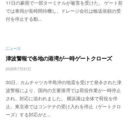
を
11日の豪雨で一部ターミナルが被害を受けた。 ゲート前
a
代
では車両が長時間待機し、ドレージ会社は輸送依頼の受
s
行
t
付を停止する動...
し
e
ま
r
す
。
ニュース
国
際
津波警報で各地の港湾が一時ゲートクローズ
規
格
2025年7月31日
b
と
y
30日、カムチャツカ半島沖の地震を受けて発令された津
Ｉ
w
p
Ｔ
波警報により、国内の主要港湾では荷役作業が一時停止
m
化
され、対応に追われました。 横浜港は全体で荷役を停
a
で
止。東京港ではコンテナの受け入れを停止（ゲートクロ
s
エ
t
ーズ）する対応がと...
キ
e
ス
r
パ