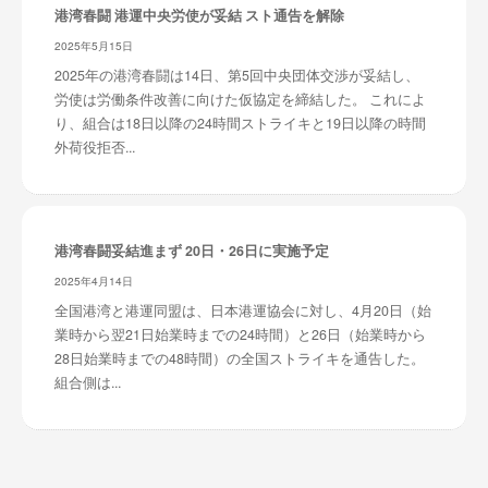
港湾春闘 港運中央労使が妥結 スト通告を解除
2025年5月15日
2025年の港湾春闘は14日、第5回中央団体交渉が妥結し、
労使は労働条件改善に向けた仮協定を締結した。 これによ
り、組合は18日以降の24時間ストライキと19日以降の時間
外荷役拒否...
港湾春闘妥結進まず 20日・26日に実施予定
2025年4月14日
全国港湾と港運同盟は、日本港運協会に対し、4月20日（始
業時から翌21日始業時までの24時間）と26日（始業時から
28日始業時までの48時間）の全国ストライキを通告した。
組合側は...