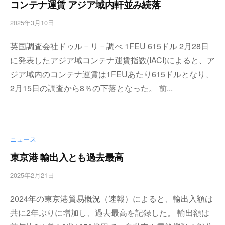
コンテナ運賃 アジア域内軒並み続落
2025年3月10日
b
y
英国調査会社ドゥル－リ－調べ 1FEU 615ドル 2月28日
w
p
に発表したアジア域コンテナ運賃指数(IACI)によると、ア
m
ジア域内のコンテナ運賃は1FEUあたり615ドルとなり、
a
2月15日の調査から8％の下落となった。 前...
s
t
e
r
ニュース
東京港 輸出入とも過去最高
2025年2月21日
b
y
2024年の東京港貿易概況（速報）によると、輸出入額は
w
p
共に2年ぶりに増加し、過去最高を記録した。 輸出額は
m