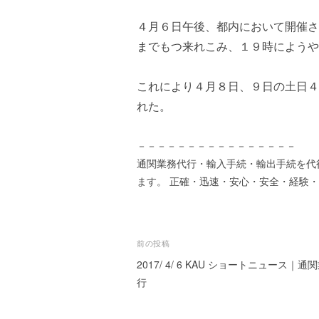
ズ
を
a
代
４月６日午後、都内において開催さ
s
行
t
までもつ来れこみ、１９時にようや
し
e
ま
r
これにより４月８日、９日の土日４
す
。
れた。
国
際
－－－－－－－－－－－－－－－－
規
通関業務代行・輸入手続・輸出手続を代
格
ます。 正確・迅速・安心・安全・経験
と
Ｉ
Ｔ
化
投
前の投稿
で
2017/ 4/ 6 KAU ショートニュース｜通
稿
エ
行
キ
ナ
ス
ビ
パ