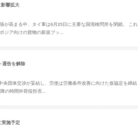
に影響拡大
張が高まる中、タイ軍は6月23日に主要な国境検問所を閉鎖。 こ
ジア向けの貨物の新規ブッ...
ト通告を解除
5回中央団体交渉が妥結し、労使は労働条件改善に向けた仮協定を締結
降の時間外荷役拒否...
に実施予定