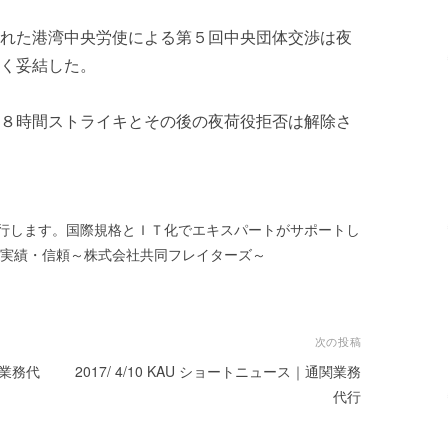
れた港湾中央労使による第５回中央団体交渉は夜
く妥結した。
８時間ストライキとその後の夜荷役拒否は解除さ
行します。国際規格とＩＴ化でエキスパートがサポートし
・実績・信頼～株式会社共同フレイターズ～
次の投稿
関業務代
2017/ 4/10 KAU ショートニュース｜通関業務
代行