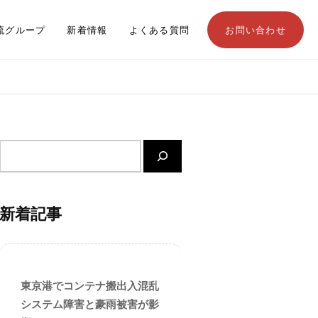
流グループ
新着情報
よくある質問
お問い合わせ
サ
イ
ト
内
新着記事
検
索
東京港でコンテナ搬出入混乱
システム障害と豪雨被害が影