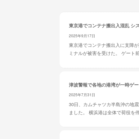
レ
イ
タ
東京港でコンテナ搬出入混乱 シ
ー
ズ
2025年9月17日
～
東京港でコンテナ搬出入に支障が
ミナルが被害を受けた。 ゲート前
津波警報で各地の港湾が一時ゲー
2025年7月31日
30日、カムチャツカ半島沖の地
ました。 横浜港は全体で荷役を停