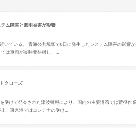
ステム障害と豪雨被害が影響
続いている。 青海公共埠頭で8日に発生したシステム障害の影響が
では車両が長時間待機し、...
トクローズ
震を受けて発令された津波警報により、国内の主要港湾では荷役作
止。東京港ではコンテナの受け...