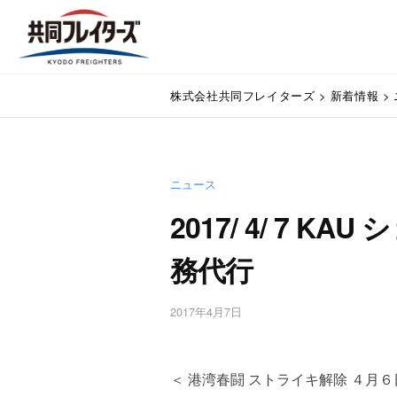
コ
式
ン
会
テ
社
株
ン
通
共
株式会社共同フレイターズ
>
新着情報
>
関
ツ
式
同
業
へ
会
フ
務
ス
代
レ
社
キ
行
イ
ニュース
ッ
共
・
プ
タ
2017/ 4/ 7 
同
輸
ー
入
フ
務代行
ズ
手
レ
続
・
イ
2017年4月7日
b
輸
y
タ
出
w
手
ー
p
＜ 港湾春闘 ストライキ解除 ４月
続
m