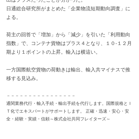
を
e
日通総合研究所がまとめた「企業物流短期動向調査」に
代
r
よる。
行
し
ま
荷主の回答で「増加」から「減少」を引いた「利用動向
す
指数」で、コンテナ貨物はプラス４となり、１０-１２月
。
期より１ポイントの上昇。輸入は横這い。
国
際
規
一方国際航空貨物の荷動きは輸出、輸入共マイナスで推
格
移する見込み。
と
Ｉ
－－－－－－－－－－－－－－－－
Ｔ
化
通関業務代行・輸入手続・輸出手続を代行します。国際規格とＩ
で
Ｔ化でエキスパートがサポートします。 正確・迅速・安心・安
エ
全・経験・実績・信頼～株式会社共同フレイターズ～
キ
ス
パ