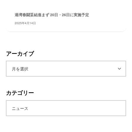
レ
イ
港湾春闘妥結進まず 20日・26日に実施予定
タ
2025年4月14日
ー
ズ
～
アーカイブ
ア
ー
カテゴリー
カ
ニュース
イ