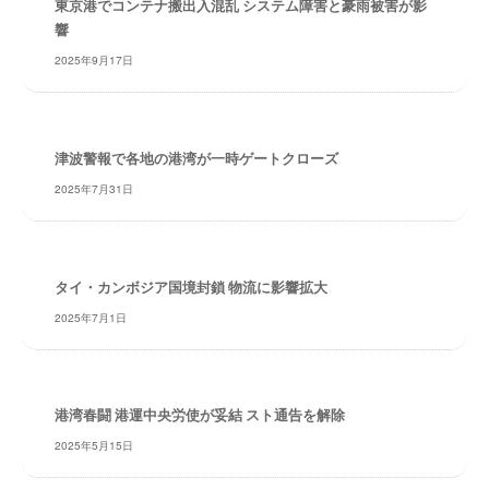
東京港でコンテナ搬出入混乱 システム障害と豪雨被害が影
・
響
安
全
2025年9月17日
・
経
験
津波警報で各地の港湾が一時ゲートクローズ
・
実
2025年7月31日
績
・
信
頼
タイ・カンボジア国境封鎖 物流に影響拡大
～
2025年7月1日
株
式
会
社
港湾春闘 港運中央労使が妥結 スト通告を解除
共
2025年5月15日
同
フ