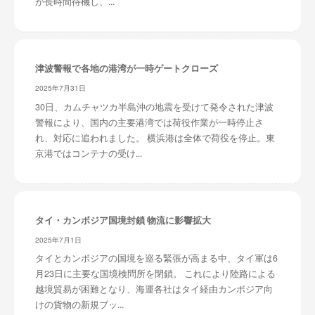
が長時間待機し、...
津波警報で各地の港湾が一時ゲートクローズ
2025年7月31日
30日、カムチャツカ半島沖の地震を受けて発令された津波
警報により、国内の主要港湾では荷役作業が一時停止さ
れ、対応に追われました。 横浜港は全体で荷役を停止。東
京港ではコンテナの受け...
タイ・カンボジア国境封鎖 物流に影響拡大
2025年7月1日
タイとカンボジアの国境を巡る緊張が高まる中、タイ軍は6
月23日に主要な国境検問所を閉鎖。 これにより陸路による
越境貿易が困難となり、海運各社はタイ経由カンボジア向
けの貨物の新規ブッ...