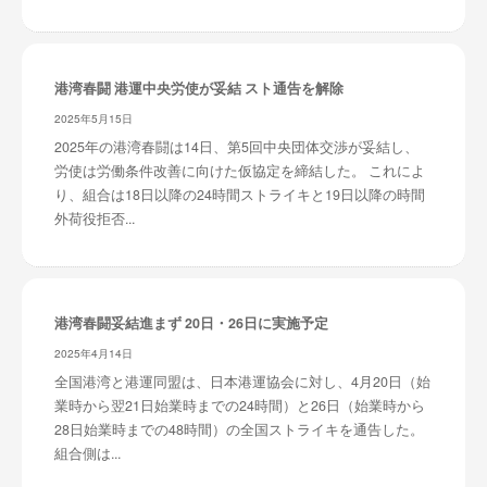
港湾春闘 港運中央労使が妥結 スト通告を解除
2025年5月15日
2025年の港湾春闘は14日、第5回中央団体交渉が妥結し、
労使は労働条件改善に向けた仮協定を締結した。 これによ
り、組合は18日以降の24時間ストライキと19日以降の時間
外荷役拒否...
港湾春闘妥結進まず 20日・26日に実施予定
2025年4月14日
全国港湾と港運同盟は、日本港運協会に対し、4月20日（始
業時から翌21日始業時までの24時間）と26日（始業時から
28日始業時までの48時間）の全国ストライキを通告した。
組合側は...