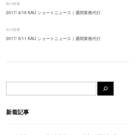
投
前の投稿
ー
稿
2017/ 4/19 KAU ショートニュース｜通関業務代行
ト
が
ナ
サ
ビ
次の投稿
ポ
ゲ
2017/ 5/11 KAU ショートニュース｜通関業務代行
ー
ー
ト
シ
し
ま
ョ
す
ン
。
正
サ
確
イ
・
ト
迅
内
速
新着記事
検
・
索
安
心