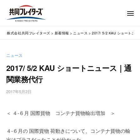
コ
式
会
ン
メ
社
テ
ニ
ュ
共
株
ン
通
ー
同
株式会社共同フレイターズ
>
新着情報
>
ニュース
>
2017/ 5/2 KAU ショー
ツ
関
式
フ
業
へ
会
レ
務
ス
社
ニュース
イ
代
キ
共
タ
行
2017/ 5/2 KAU ショートニュース｜通
ッ
同
・
ー
プ
関業務代行
輸
ズ
フ
入
レ
2017年5月2日
b
手
イ
y
続
タ
w
・
＜ ４-６月 国際貨物 コンテナ貨物輸出増加 ＞
p
ー
輸
m
出
ズ
a
手
４-６月の 国際貨物 荷動きについて、コンテナ貨物の輸
s
続
出はプラスだったことが分かった。
t