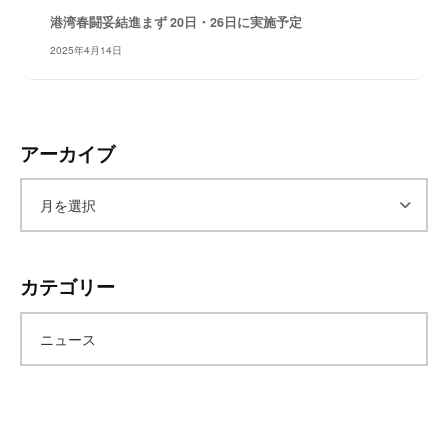
レ
港湾春闘妥結進まず 20日・26日に実施予定
イ
2025年4月14日
タ
ー
ズ
～
アーカイブ
ア
ー
カテゴリー
カ
ニュース
イ
ブ