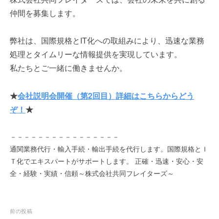
を
e
仲間を募集します。
代
r
行
し
弊社は、国際規格とIT化への取組みにより、迅速な業務
ま
処理とタイムリーな情報提供を実現しています。
す
私たちとご一緒に働きませんか。
。
国
際
★
会社説明会開催（第2回目）詳細はこちらからどう
規
ぞ！
★
格
と
－－－－－－－－－－－－－－－－
Ｉ
通関業務代行・輸入手続・輸出手続を代行します。国際規格とＩ
Ｔ
Ｔ化でエキスパートがサポートします。 正確・迅速・安心・安
化
で
全・経験・実績・信頼～株式会社共同フレイターズ～
エ
キ
ス
投
前の投稿
パ