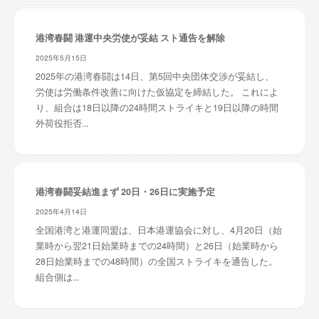
港湾春闘 港運中央労使が妥結 スト通告を解除
2025年5月15日
2025年の港湾春闘は14日、第5回中央団体交渉が妥結し、
労使は労働条件改善に向けた仮協定を締結した。 これによ
り、組合は18日以降の24時間ストライキと19日以降の時間
外荷役拒否...
港湾春闘妥結進まず 20日・26日に実施予定
2025年4月14日
全国港湾と港運同盟は、日本港運協会に対し、4月20日（始
業時から翌21日始業時までの24時間）と26日（始業時から
28日始業時までの48時間）の全国ストライキを通告した。
組合側は...