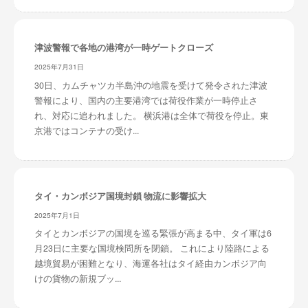
津波警報で各地の港湾が一時ゲートクローズ
2025年7月31日
30日、カムチャツカ半島沖の地震を受けて発令された津波
警報により、国内の主要港湾では荷役作業が一時停止さ
れ、対応に追われました。 横浜港は全体で荷役を停止。東
京港ではコンテナの受け...
タイ・カンボジア国境封鎖 物流に影響拡大
2025年7月1日
タイとカンボジアの国境を巡る緊張が高まる中、タイ軍は6
月23日に主要な国境検問所を閉鎖。 これにより陸路による
越境貿易が困難となり、海運各社はタイ経由カンボジア向
けの貨物の新規ブッ...