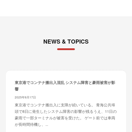
NEWS & TOPICS
東京港でコンテナ搬出入混乱 システム障害と豪雨被害が影
響
2025年9月17日
東京港でコンテナ搬出入に支障が続いている。 青海公共埠
頭で8日に発生したシステム障害の影響が残るうえ、11日の
豪雨で一部ターミナルが被害を受けた。 ゲート前では車両
が長時間待機し、...