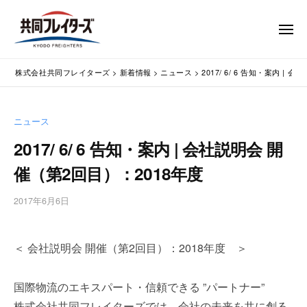
コ
式
会
ン
メ
社
テ
ニ
ュ
共
株
ン
通
ー
同
株式会社共同フレイターズ
>
新着情報
>
ニュース
>
2017/ 6/ 6 告知・案内 |
ツ
関
式
フ
業
へ
会
レ
務
ス
社
ニュース
イ
代
キ
共
タ
行
2017/ 6/ 6 告知・案内 | 会社説明会 開
ッ
同
・
ー
プ
催（第2回目）：2018年度
輸
ズ
フ
入
レ
2017年6月6日
b
手
イ
y
続
タ
w
・
＜ 会社説明会 開催（第2回目）：2018年度 ＞
p
ー
輸
m
出
ズ
a
手
国際物流のエキスパート・信頼できる ”パートナー”
s
続
株式会社共同フレイターズでは、会社の未来を共に創る
t