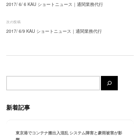
稿
2017/ 6/ 6 KAU ショートニュース｜通関業務代行
ー
ナ
ト
が
ビ
次の投稿
サ
ゲ
2017/ 6/9 KAU ショートニュース｜通関業務代行
ポ
ー
ー
シ
ト
ョ
し
ま
ン
す
。
サ
正
イ
確
ト
・
内
新着記事
迅
検
速
索
・
安
東京港でコンテナ搬出入混乱 システム障害と豪雨被害が影
心
響