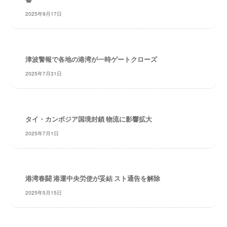
・
2025年9月17日
安
全
・
経
津波警報で各地の港湾が一時ゲートクローズ
験
2025年7月31日
・
実
績
・
タイ・カンボジア国境封鎖 物流に影響拡大
信
頼
2025年7月1日
～
株
式
港湾春闘 港運中央労使が妥結 スト通告を解除
会
社
2025年5月15日
共
同
フ