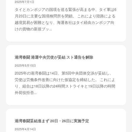
2025年7月1日
タイとカンボジアの国境を巡る緊張が高まる中、タイ軍は6
月23日に主要な国境検問所を閉鎖。 これにより陸路による
越境貿易が困難となり、海運各社はタイ経由カンボジア向
けの貨物の新規ブッ...
港湾春闘 港運中央労使が妥結 スト通告を解除
2025年5月15日
2025年の港湾春闘は14日、第5回中央団体交渉が妥結し、
労使は労働条件改善に向けた仮協定を締結した。 これによ
り、組合は18日以降の24時間ストライキと19日以降の時間
外荷役拒否...
港湾春闘妥結進まず 20日・26日に実施予定
2025年4月14日