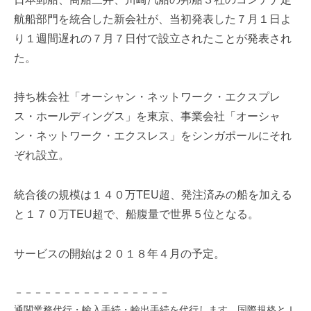
を
e
航船部門を統合した新会社が、当初発表した７月１日よ
代
r
り１週間遅れの７月７日付で設立されたことが発表され
行
し
た。
ま
す
持ち株会社「オーシャン・ネットワーク・エクスプレ
。
ス・ホールディングス」を東京、事業会社「オーシャ
国
際
ン・ネットワーク・エクスレス」をシンガポールにそれ
規
ぞれ設立。
格
と
統合後の規模は１４０万TEU超、発注済みの船を加える
Ｉ
と１７０万TEU超で、船腹量で世界５位となる。
Ｔ
化
で
サービスの開始は２０１８年４月の予定。
エ
キ
－－－－－－－－－－－－－－－－
ス
通関業務代行・輸入手続・輸出手続を代行します。国際規格とＩ
パ