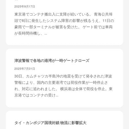
2025年9月17日
東京港でコンテナ搬出入に支障が続いている。 青海公共埠
頭で8日に発生したシステム障害の影響が残るうえ、11日の
豪雨で一部ターミナルが被害を受けた。 ゲート前では車両
が長時間待機し、...
津波警報で各地の港湾が一時ゲートクローズ
2025年7月31日
30日、カムチャツカ半島沖の地震を受けて発令された津波
警報により、国内の主要港湾では荷役作業が一時停止さ
れ、対応に追われました。 横浜港は全体で荷役を停止。東
京港ではコンテナの受け...
タイ・カンボジア国境封鎖 物流に影響拡大