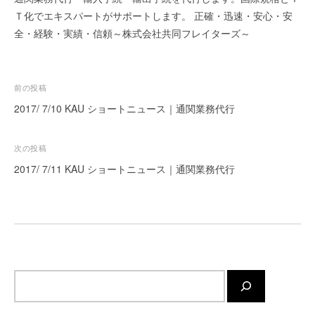
ー
Ｔ化でエキスパートがサポートします。 正確・迅速・安心・安
ト
全・経験・実績・信頼～株式会社共同フレイターズ～
が
サ
ポ
投
前の投稿
ー
稿
2017/ 7/10 KAU ショートニュース｜通関業務代行
ト
ナ
し
ま
ビ
次の投稿
す
ゲ
2017/ 7/11 KAU ショートニュース｜通関業務代行
。
ー
正
シ
確
ョ
・
迅
ン
速
・
サ
安
イ
心
ト