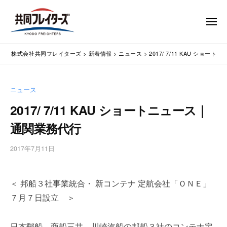
コ
式
会
ン
メ
社
テ
ニ
ュ
共
株
ン
通
ー
同
株式会社共同フレイターズ
>
新着情報
>
ニュース
>
2017/ 7/11 KAU ショ
ツ
関
式
フ
業
へ
会
レ
務
ス
社
ニュース
イ
代
キ
共
タ
行
2017/ 7/11 KAU ショートニュース｜
ッ
同
・
ー
プ
通関業務代行
輸
ズ
フ
入
レ
2017年7月11日
b
手
イ
y
続
タ
w
・
＜ 邦船３社事業統合・ 新コンテナ 定航会社「ＯＮＥ」
p
ー
輸
m
出
７月７日設立 ＞
ズ
a
手
s
続
日本郵船、商船三井、川崎汽船の邦船３社のコンテナ定
t