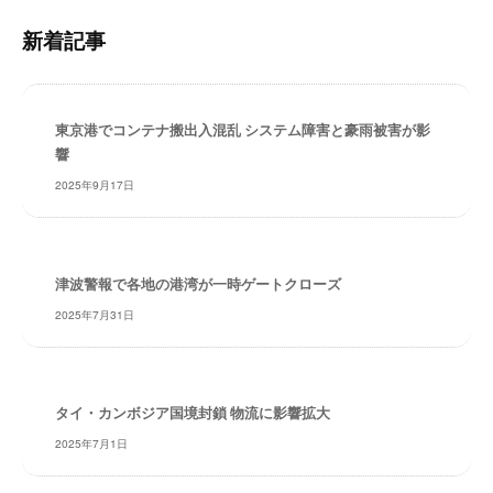
・
内
安
新着記事
検
全
索
・
経
東京港でコンテナ搬出入混乱 システム障害と豪雨被害が影
験
響
・
2025年9月17日
実
績
・
信
津波警報で各地の港湾が一時ゲートクローズ
頼
～
2025年7月31日
株
式
会
タイ・カンボジア国境封鎖 物流に影響拡大
社
共
2025年7月1日
同
フ