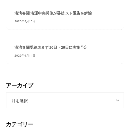
レ
イ
港湾春闘 港運中央労使が妥結 スト通告を解除
タ
2025年5月15日
ー
ズ
～
港湾春闘妥結進まず 20日・26日に実施予定
2025年4月14日
アーカイブ
ア
ー
カテゴリー