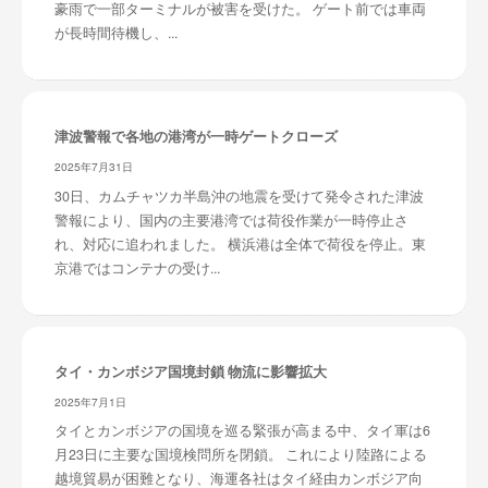
豪雨で一部ターミナルが被害を受けた。 ゲート前では車両
が長時間待機し、...
津波警報で各地の港湾が一時ゲートクローズ
2025年7月31日
30日、カムチャツカ半島沖の地震を受けて発令された津波
警報により、国内の主要港湾では荷役作業が一時停止さ
れ、対応に追われました。 横浜港は全体で荷役を停止。東
京港ではコンテナの受け...
タイ・カンボジア国境封鎖 物流に影響拡大
2025年7月1日
タイとカンボジアの国境を巡る緊張が高まる中、タイ軍は6
月23日に主要な国境検問所を閉鎖。 これにより陸路による
越境貿易が困難となり、海運各社はタイ経由カンボジア向