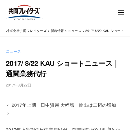
コ
式
会
ン
メ
社
テ
ニ
ュ
共
株
ン
通
ー
同
株式会社共同フレイターズ
>
新着情報
>
ニュース
>
2017/ 8/22 KAU ショ
ツ
関
式
フ
業
へ
会
レ
務
ス
社
ニュース
イ
代
キ
共
タ
行
2017/ 8/22 KAU ショートニュース｜
ッ
同
・
ー
プ
通関業務代行
輸
ズ
フ
入
レ
2017年8月22日
b
手
イ
y
続
タ
w
・
＜ 2017年上期 日中貿易 大幅増 輸出は二桁の増加
p
ー
輸
m
出
＞
ズ
a
手
s
続
2017年上半期の日中貿易額が、前年同期比9.1％増とな
t