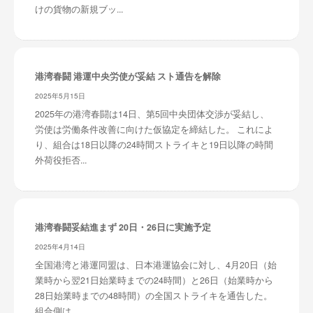
けの貨物の新規ブッ...
港湾春闘 港運中央労使が妥結 スト通告を解除
2025年5月15日
2025年の港湾春闘は14日、第5回中央団体交渉が妥結し、
労使は労働条件改善に向けた仮協定を締結した。 これによ
り、組合は18日以降の24時間ストライキと19日以降の時間
外荷役拒否...
港湾春闘妥結進まず 20日・26日に実施予定
2025年4月14日
全国港湾と港運同盟は、日本港運協会に対し、4月20日（始
業時から翌21日始業時までの24時間）と26日（始業時から
28日始業時までの48時間）の全国ストライキを通告した。
組合側は...