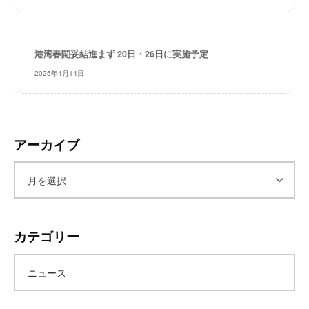
レ
イ
タ
港湾春闘妥結進まず 20日・26日に実施予定
ー
2025年4月14日
ズ
～
アーカイブ
ア
ー
カテゴリー
カ
ニュース
イ