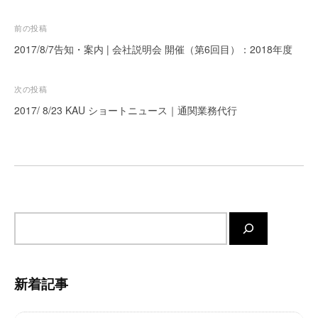
ー
投
前の投稿
ト
が
稿
2017/8/7告知・案内 | 会社説明会 開催（第6回目）：2018年度
サ
ナ
ポ
ビ
次の投稿
ー
ゲ
2017/ 8/23 KAU ショートニュース｜通関業務代行
ト
ー
し
ま
シ
す
ョ
。
ン
正
確
サ
・
イ
迅
ト
速
内
・
新着記事
検
安
心
索