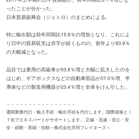
を
e
ったことが分かった。
代
r
日本貿易振興会（ジェトロ）のまとめによる。
行
し
ま
特に輸出額は前年同期比15.8％の増加となり、これによ
す
り日中の貿易収支は赤字が続くものの、前年より83.9％
。
の大幅減となった。
国
際
規
品目では乗用の高級車が53.8％増と大幅に拡大したのを
格
はじめ、ギアボックスなどの自動車部品が37.0％増、半
と
導体などの製造用機器が23.4％増と全体をけん引した。
Ｉ
Ｔ
化
－－－－－－－－－－－－－－－－
で
通関業務代行・輸入手続・輸出手続を代行します。国際規格とＩ
エ
Ｔ化でエキスパートがサポートします。 正確・迅速・安心・安
キ
全・経験・実績・信頼～株式会社共同フレイターズ～
ス
パ