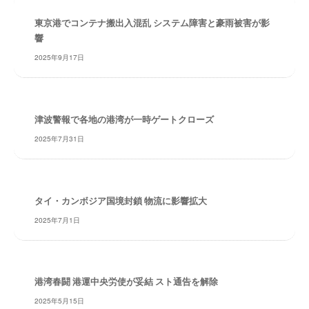
・
安
東京港でコンテナ搬出入混乱 システム障害と豪雨被害が影
全
響
・
2025年9月17日
経
験
・
実
津波警報で各地の港湾が一時ゲートクローズ
績
2025年7月31日
・
信
頼
～
タイ・カンボジア国境封鎖 物流に影響拡大
株
2025年7月1日
式
会
社
共
港湾春闘 港運中央労使が妥結 スト通告を解除
同
2025年5月15日
フ