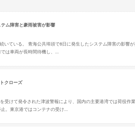
ステム障害と豪雨被害が影響
続いている。 青海公共埠頭で8日に発生したシステム障害の影響が
では車両が長時間待機し、...
トクローズ
震を受けて発令された津波警報により、国内の主要港湾では荷役作
止。東京港ではコンテナの受け...