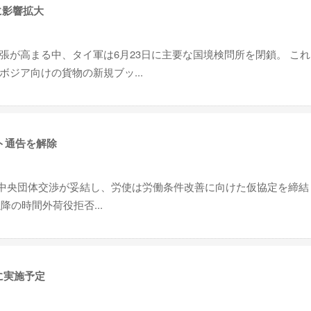
に影響拡大
張が高まる中、タイ軍は6月23日に主要な国境検問所を閉鎖。 こ
ジア向けの貨物の新規ブッ...
ト通告を解除
5回中央団体交渉が妥結し、労使は労働条件改善に向けた仮協定を締結
降の時間外荷役拒否...
に実施予定