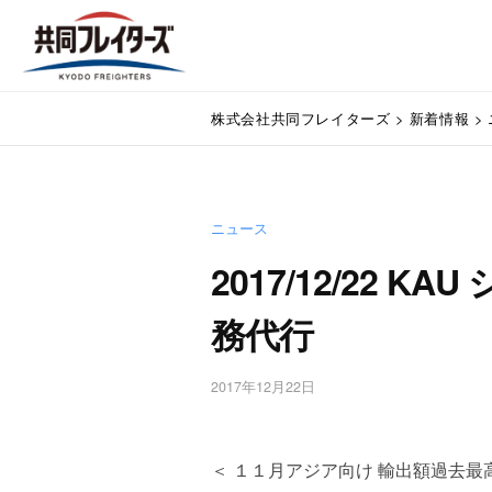
コ
式
ン
会
テ
社
株
ン
通
共
株式会社共同フレイターズ
>
新着情報
>
関
ツ
式
同
業
へ
会
フ
務
ス
代
レ
社
キ
行
イ
ニュース
ッ
共
・
プ
タ
2017/12/22 
同
輸
ー
入
フ
務代行
ズ
手
レ
続
・
イ
2017年12月22日
b
輸
y
タ
出
w
手
ー
p
＜ １１月アジア向け 輸出額過去最
続
m