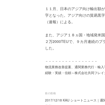
ズ
を
a
代
１１月、日本のアジア向け輸出額が
s
行
t
字となった。アジア向けの貿易黒字
し
e
（速報）による。
ま
r
す
。
また、アジア１８ヵ国・地域発米国
国
２万2000TEUで、９カ月連続の
際
した。
規
格
－－－－－－－－－－－－－－－－
と
Ｉ
物流業務改善提案、通関業務代行・輸入
Ｔ
経験・実績・信頼～株式会社共同フレイ
化
で
エ
投
キ
前の投稿
ス
2017/12/18 KAU ショートニュース｜
稿
パ