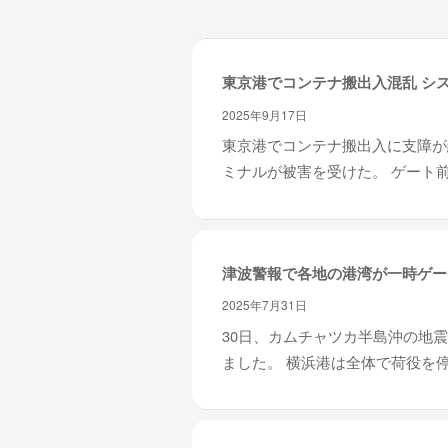
レ
イ
タ
東京港でコンテナ搬出入混乱 シ
ー
ズ
2025年9月17日
～
東京港でコンテナ搬出入に支障が
ミナルが被害を受けた。 ゲート前
津波警報で各地の港湾が一時ゲー
2025年7月31日
30日、カムチャツカ半島沖の地
ました。 横浜港は全体で荷役を停