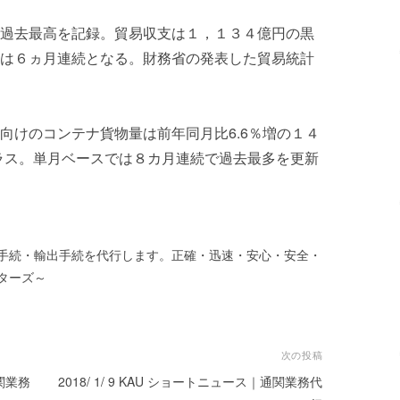
過去最高を記録。貿易収支は１，１３４億円の黒
は６ヵ月連続となる。財務省の発表した貿易統計
向けのコンテナ貨物量は前年同月比6.6％増の１４
プラス。単月ベースでは８カ月連続で過去最多を更新
手続・輸出手続を代行します。正確・迅速・安心・安全・
ターズ～
次の投稿
通関業務
2018/ 1/ 9 KAU ショートニュース｜通関業務代