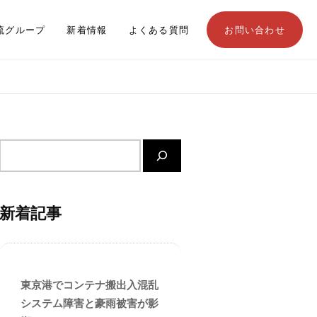
流グループ
新着情報
よくある質問
お問い合わせ
サ
イ
ト
内
新着記事
検
索
東京港でコンテナ搬出入混乱
システム障害と豪雨被害が影