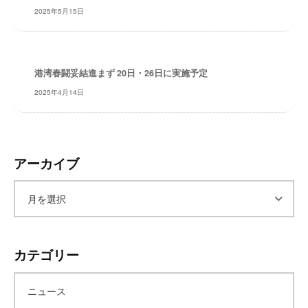
2025年5月15日
レ
イ
タ
ー
港湾春闘妥結進まず 20日・26日に実施予定
ズ
～
2025年4月14日
アーカイブ
ア
ー
カテゴリー
カ
ニュース