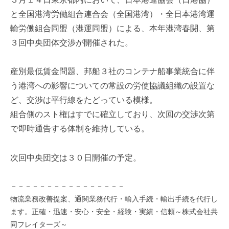
を
e
と全国港湾労働組合連合会（全国港湾）・全日本港湾運
代
r
輸労働組合同盟（港運同盟）による、本年港湾春闘、第
行
し
３回中央団体交渉が開催された。
ま
す
産別最低賃金問題、邦船３社のコンテナ船事業統合に伴
。
う港湾への影響についての常設の労使協議組織の設置な
国
際
ど、交渉は平行線をたどっている模様。
規
組合側のスト権はすでに確立しており、次回の交渉次第
格
で即時通告する体制を維持している。
と
Ｉ
次回中央団交は３０日開催の予定。
Ｔ
化
で
－－－－－－－－－－－－－－－－
エ
物流業務改善提案、通関業務代行・輸入手続・輸出手続を代行し
キ
ます。正確・迅速・安心・安全・経験・実績・信頼～株式会社共
ス
同フレイターズ～
パ