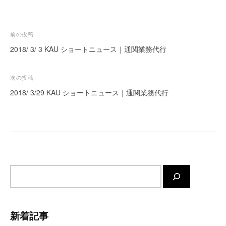
ー
ト
が
投
前の投稿
サ
稿
2018/ 3/ 3 KAU ショートニュース｜通関業務代行
ポ
ナ
ー
ビ
次の投稿
ト
ゲ
し
2018/ 3/29 KAU ショートニュース｜通関業務代行
ま
ー
す
シ
。
ョ
正
ン
確
・
サ
迅
イ
速
・
ト
安
内
新着記事
心
検