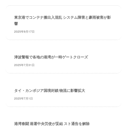
・
索
安
全
東京港でコンテナ搬出入混乱 システム障害と豪雨被害が影
・
響
経
2025年9月17日
験
・
実
績
津波警報で各地の港湾が一時ゲートクローズ
・
2025年7月31日
信
頼
～
株
タイ・カンボジア国境封鎖 物流に影響拡大
式
2025年7月1日
会
社
共
同
港湾春闘 港運中央労使が妥結 スト通告を解除
フ