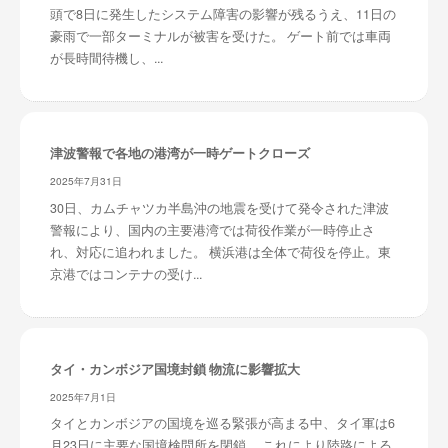
頭で8日に発生したシステム障害の影響が残るうえ、11日の
豪雨で一部ターミナルが被害を受けた。 ゲート前では車両
が長時間待機し、...
津波警報で各地の港湾が一時ゲートクローズ
2025年7月31日
30日、カムチャツカ半島沖の地震を受けて発令された津波
警報により、国内の主要港湾では荷役作業が一時停止さ
れ、対応に追われました。 横浜港は全体で荷役を停止。東
京港ではコンテナの受け...
タイ・カンボジア国境封鎖 物流に影響拡大
2025年7月1日
タイとカンボジアの国境を巡る緊張が高まる中、タイ軍は6
月23日に主要な国境検問所を閉鎖。 これにより陸路による