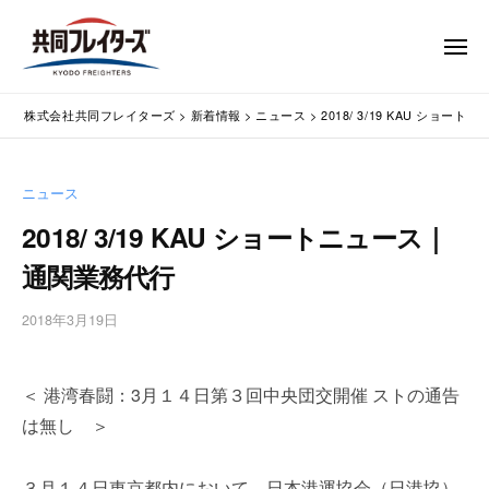
コ
式
会
ン
メ
社
テ
ニ
ュ
共
株
ン
通
ー
同
株式会社共同フレイターズ
>
新着情報
>
ニュース
>
2018/ 3/19 KAU ショ
ツ
関
式
フ
業
へ
会
レ
務
ス
社
ニュース
イ
代
キ
共
タ
行
2018/ 3/19 KAU ショートニュース｜
ッ
同
・
ー
プ
通関業務代行
輸
ズ
フ
入
レ
2018年3月19日
b
手
イ
y
続
タ
w
・
＜ 港湾春闘：3月１４日第３回中央団交開催 ストの通告
p
ー
輸
m
出
は無し ＞
ズ
a
手
s
続
３月１４日東京都内において、日本港運協会（日港協）
t