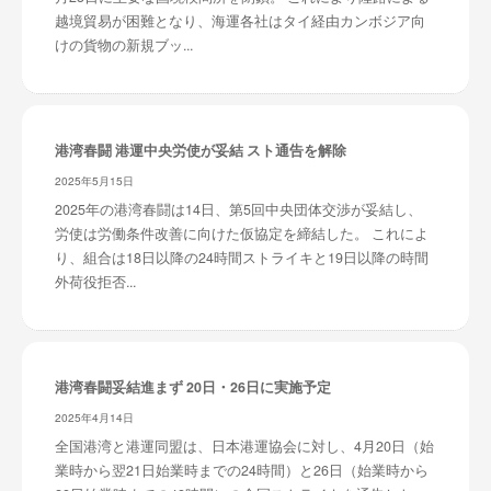
越境貿易が困難となり、海運各社はタイ経由カンボジア向
けの貨物の新規ブッ...
港湾春闘 港運中央労使が妥結 スト通告を解除
2025年5月15日
2025年の港湾春闘は14日、第5回中央団体交渉が妥結し、
労使は労働条件改善に向けた仮協定を締結した。 これによ
り、組合は18日以降の24時間ストライキと19日以降の時間
外荷役拒否...
港湾春闘妥結進まず 20日・26日に実施予定
2025年4月14日
全国港湾と港運同盟は、日本港運協会に対し、4月20日（始
業時から翌21日始業時までの24時間）と26日（始業時から