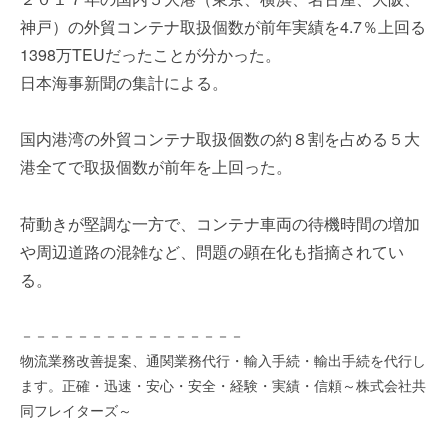
を
e
神戸）の外貿コンテナ取扱個数が前年実績を4.7％上回る
代
r
1398万TEUだったことが分かった。
行
し
日本海事新聞の集計による。
ま
す
国内港湾の外貿コンテナ取扱個数の約８割を占める５大
。
港全てで取扱個数が前年を上回った。
国
際
規
荷動きが堅調な一方で、コンテナ車両の待機時間の増加
格
や周辺道路の混雑など、問題の顕在化も指摘されてい
と
る。
Ｉ
Ｔ
化
－－－－－－－－－－－－－－－－
で
物流業務改善提案、通関業務代行・輸入手続・輸出手続を代行し
エ
ます。正確・迅速・安心・安全・経験・実績・信頼～株式会社共
キ
同フレイターズ～
ス
パ