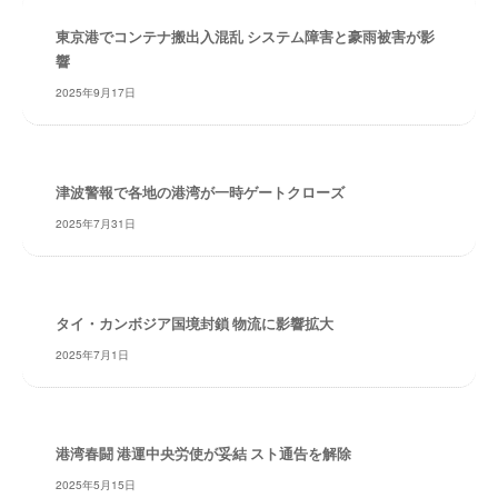
・
安
東京港でコンテナ搬出入混乱 システム障害と豪雨被害が影
全
響
・
2025年9月17日
経
験
・
実
津波警報で各地の港湾が一時ゲートクローズ
績
2025年7月31日
・
信
頼
～
タイ・カンボジア国境封鎖 物流に影響拡大
株
2025年7月1日
式
会
社
共
港湾春闘 港運中央労使が妥結 スト通告を解除
同
2025年5月15日
フ