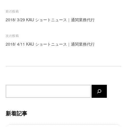
ー
投
前の投稿
ト
が
稿
2018/ 3/29 KAU ショートニュース｜通関業務代行
サ
ナ
ポ
ビ
次の投稿
ー
ゲ
2018/ 4/11 KAU ショートニュース｜通関業務代行
ト
ー
し
ま
シ
す
ョ
。
ン
正
確
サ
・
イ
迅
ト
速
内
・
新着記事
検
安
心
索