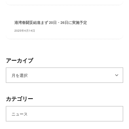
レ
イ
タ
港湾春闘妥結進まず 20日・26日に実施予定
ー
2025年4月14日
ズ
～
アーカイブ
ア
ー
カテゴリー
カ
ニュース
イ