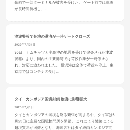
豪雨で一部ターミナルが被害を受けた。 ゲート前では車両
が長時間待機し、...
津波警報で各地の港湾が一時ゲートクローズ
2025年7月31日
30日、カムチャツカ半島沖の地震を受けて発令された津波
警報により、国内の主要港湾では荷役作業が一時停止さ
れ、対応に追われました。 横浜港は全体で荷役を停止。東
京港ではコンテナの受け...
タイ・カンボジア国境封鎖 物流に影響拡大
2025年7月1日
タイとカンボジアの国境を巡る緊張が高まる中、タイ軍は6
月23日に主要な国境検問所を閉鎖。 これにより陸路による
越境貿易が困難となり、海運各社はタイ経由カンボジア向