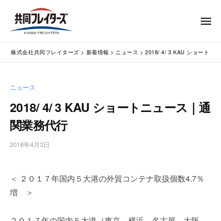
コ
式
会
ン
メ
社
テ
ニ
ュ
共
株
ン
通
ー
同
株式会社共同フレイターズ
>
新着情報
>
ニュース
>
2018/ 4/ 3 KAU ショ
ツ
関
式
フ
業
へ
会
レ
務
ス
社
ニュース
イ
代
キ
共
タ
行
2018/ 4/ 3 KAU ショートニュース｜通
ッ
同
・
ー
プ
関業務代行
輸
ズ
フ
入
レ
2018年4月3日
b
手
イ
y
続
タ
w
・
＜ ２０１７年国内５大港の外貿コンテナ取扱個数4.7％
p
ー
輸
m
出
増 ＞
ズ
a
手
s
続
２０１７年の国内５大港（東京、横浜、名古屋、大阪、
t