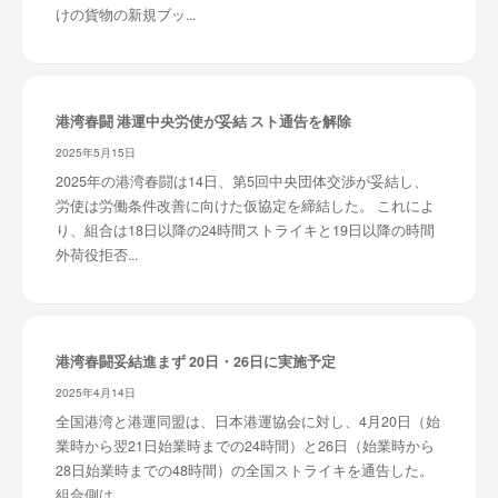
けの貨物の新規ブッ...
港湾春闘 港運中央労使が妥結 スト通告を解除
2025年5月15日
2025年の港湾春闘は14日、第5回中央団体交渉が妥結し、
労使は労働条件改善に向けた仮協定を締結した。 これによ
り、組合は18日以降の24時間ストライキと19日以降の時間
外荷役拒否...
港湾春闘妥結進まず 20日・26日に実施予定
2025年4月14日
全国港湾と港運同盟は、日本港運協会に対し、4月20日（始
業時から翌21日始業時までの24時間）と26日（始業時から
28日始業時までの48時間）の全国ストライキを通告した。
組合側は...