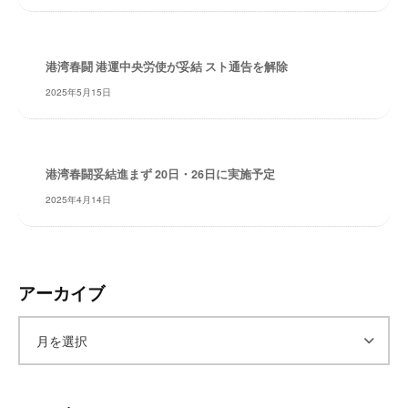
レ
イ
タ
港湾春闘 港運中央労使が妥結 スト通告を解除
ー
2025年5月15日
ズ
～
港湾春闘妥結進まず 20日・26日に実施予定
2025年4月14日
アーカイブ
ア
ー