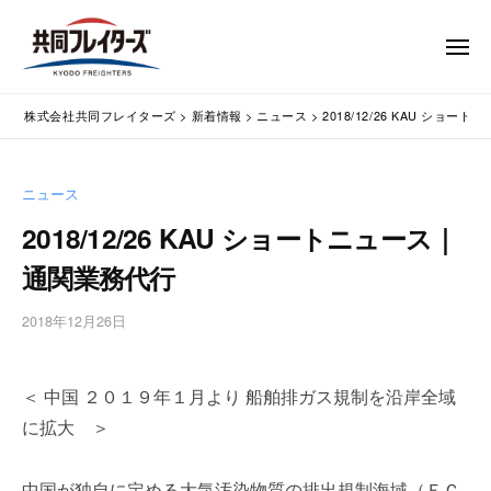
コ
式
会
ン
メ
社
テ
ニ
ュ
共
株
ン
通
ー
同
株式会社共同フレイターズ
>
新着情報
>
ニュース
>
2018/12/26 KAU ショ
ツ
関
式
フ
業
へ
会
レ
務
ス
社
ニュース
イ
代
キ
共
タ
行
2018/12/26 KAU ショートニュース｜
ッ
同
・
ー
プ
通関業務代行
輸
ズ
フ
入
レ
2018年12月26日
b
手
イ
y
続
タ
w
・
＜ 中国 ２０１９年１月より 船舶排ガス規制を沿岸全域
p
ー
輸
m
出
に拡大 ＞
ズ
a
手
s
続
中国が独自に定める大気汚染物質の排出規制海域（ＥＣ
t