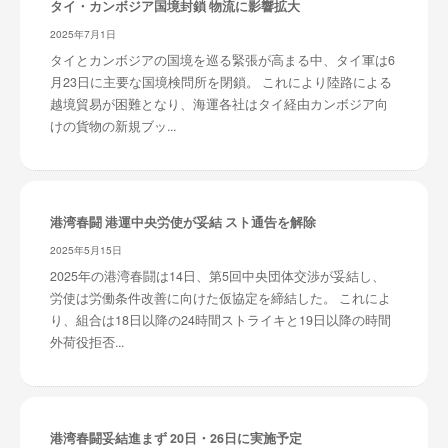
タイ・カンボジア国境封鎖 物流に影響拡大
2025年7月1日
タイとカンボジアの国境を巡る緊張が高まる中、タイ軍は6
月23日に主要な国境検問所を閉鎖。 これにより陸路による
越境貿易が困難となり、海運各社はタイ経由カンボジア向
けの貨物の新規ブッ...
港湾春闘 港運中央労使が妥結 スト通告を解除
2025年5月15日
2025年の港湾春闘は14日、第5回中央団体交渉が妥結し、
労使は労働条件改善に向けた仮協定を締結した。 これによ
り、組合は18日以降の24時間ストライキと19日以降の時間
外荷役拒否...
港湾春闘妥結進まず 20日・26日に実施予定