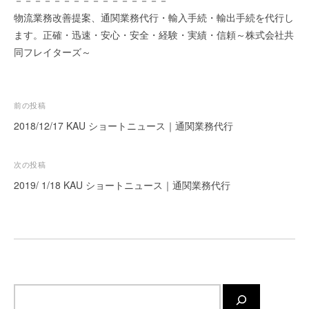
ー
物流業務改善提案、通関業務代行・輸入手続・輸出手続を代行し
ト
ます。正確・迅速・安心・安全・経験・実績・信頼～株式会社共
が
同フレイターズ～
サ
ポ
ー
投
前の投稿
ト
稿
し
2018/12/17 KAU ショートニュース｜通関業務代行
ま
ナ
す
ビ
次の投稿
。
ゲ
2019/ 1/18 KAU ショートニュース｜通関業務代行
正
ー
確
シ
・
迅
ョ
速
ン
・
安
サ
心