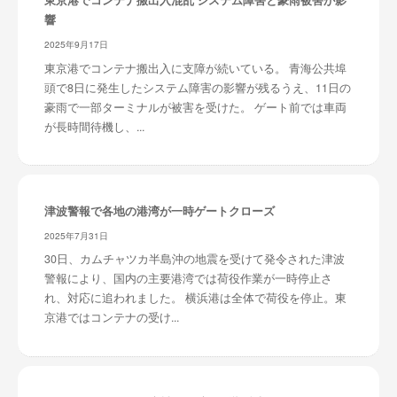
東京港でコンテナ搬出入混乱 システム障害と豪雨被害が影
響
2025年9月17日
東京港でコンテナ搬出入に支障が続いている。 青海公共埠
頭で8日に発生したシステム障害の影響が残るうえ、11日の
豪雨で一部ターミナルが被害を受けた。 ゲート前では車両
が長時間待機し、...
津波警報で各地の港湾が一時ゲートクローズ
2025年7月31日
30日、カムチャツカ半島沖の地震を受けて発令された津波
警報により、国内の主要港湾では荷役作業が一時停止さ
れ、対応に追われました。 横浜港は全体で荷役を停止。東
京港ではコンテナの受け...