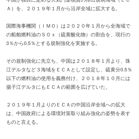
を
e
Ａ）を、２０１９年１月から沿岸全域に拡大する。
代
r
行
し
国際海事機関（ＩＭＯ）は２０２０年１月から全海域で
ま
の船舶燃料油のＳＯｘ（硫黄酸化物）の割合を、現行の
す
3％から0.5％とする規制強化を実施する。
。
国
際
その規制強化に先立ち、中国は２０１８年１月より、珠
規
江デルタなど３海域をＥＣＡとして設定し、硫黄分0.5％
格
以下の燃料油の使用を義務付け、２０１８年１０月には
と
揚子江デルタにもＥＣＡの範囲を広げていた。
Ｉ
Ｔ
化
２０１９年１月よりのＥＣＡの中国沿岸全域への拡大
で
は、中国政府による環境対策取り組み強化の姿勢を表す
エ
ものと言える。
キ
ス
パ
－－－－－－－－－－－－－－－－