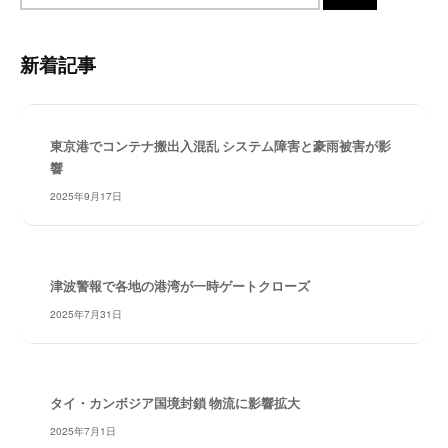
イ
・
ト
安
内
全
新着記事
検
・
索
経
験
東京港でコンテナ搬出入混乱 システム障害と豪雨被害が影
・
響
実
績
2025年9月17日
・
信
頼
～
津波警報で各地の港湾が一時ゲートクローズ
株
2025年7月31日
式
会
社
共
タイ・カンボジア国境封鎖 物流に影響拡大
同
2025年7月1日
フ