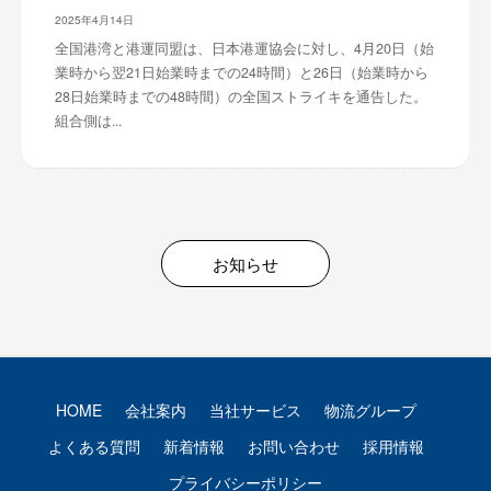
2025年4月14日
全国港湾と港運同盟は、日本港運協会に対し、4月20日（始
業時から翌21日始業時までの24時間）と26日（始業時から
28日始業時までの48時間）の全国ストライキを通告した。
組合側は...
お知らせ
HOME
会社案内
当社サービス
物流グループ
よくある質問
新着情報
お問い合わせ
採用情報
プライバシーポリシー