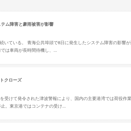
ステム障害と豪雨被害が影響
続いている。 青海公共埠頭で8日に発生したシステム障害の影響が
では車両が長時間待機し、...
トクローズ
震を受けて発令された津波警報により、国内の主要港湾では荷役作
止。東京港ではコンテナの受け...