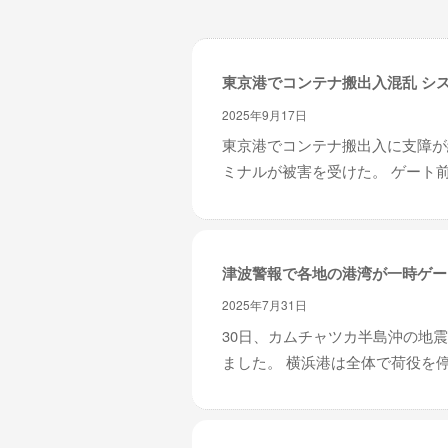
レ
イ
タ
東京港でコンテナ搬出入混乱 シ
ー
ズ
2025年9月17日
～
東京港でコンテナ搬出入に支障が
ミナルが被害を受けた。 ゲート前
津波警報で各地の港湾が一時ゲー
2025年7月31日
30日、カムチャツカ半島沖の地
ました。 横浜港は全体で荷役を停