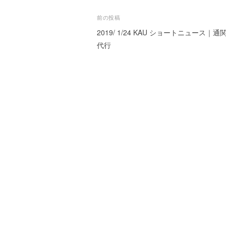
ー
投
前の投稿
ト
2019/ 1/24 KAU ショートニュース｜通
が
稿
サ
代行
ナ
ポ
ビ
ー
ト
ゲ
し
ー
ま
す
シ
。
ョ
正
確
ン
・
迅
速
・
安
心