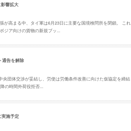
に影響拡大
張が高まる中、タイ軍は6月23日に主要な国境検問所を閉鎖。 こ
ジア向けの貨物の新規ブッ...
ト通告を解除
5回中央団体交渉が妥結し、労使は労働条件改善に向けた仮協定を締結
降の時間外荷役拒否...
に実施予定