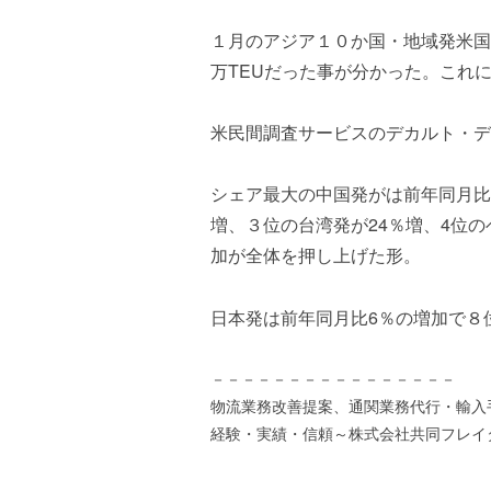
ズ
を
a
代
１月のアジア１０か国・地域発米国
s
行
t
万TEUだった事が分かった。これ
し
e
ま
r
米民間調査サービスのデカルト・デ
す
。
国
シェア最大の中国発がは前年同月比0
際
増、３位の台湾発が24％増、4位
規
加が全体を押し上げた形。
格
と
Ｉ
日本発は前年同月比6％の増加で８
Ｔ
化
－－－－－－－－－－－－－－－－
で
物流業務改善提案、通関業務代行・輸入
エ
経験・実績・信頼～株式会社共同フレイ
キ
ス
パ