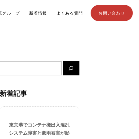
流グループ
新着情報
よくある質問
お問い合わせ
サ
イ
ト
内
新着記事
検
索
東京港でコンテナ搬出入混乱
システム障害と豪雨被害が影