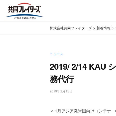
コ
式
ン
会
テ
社
株
ン
通
共
株式会社共同フレイターズ
>
新着情報
>
関
ツ
式
同
業
へ
会
フ
務
ス
代
レ
社
キ
行
イ
ニュース
ッ
共
・
プ
タ
2019/ 2/14 
同
輸
ー
入
フ
務代行
ズ
手
レ
続
・
イ
2019年2月15日
b
輸
y
タ
出
w
手
ー
p
＜ 1月アジア発米国向けコンテナ 
続
m