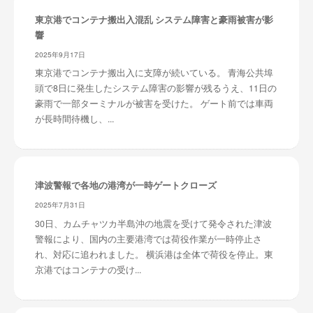
東京港でコンテナ搬出入混乱 システム障害と豪雨被害が影
響
2025年9月17日
東京港でコンテナ搬出入に支障が続いている。 青海公共埠
頭で8日に発生したシステム障害の影響が残るうえ、11日の
豪雨で一部ターミナルが被害を受けた。 ゲート前では車両
が長時間待機し、...
津波警報で各地の港湾が一時ゲートクローズ
2025年7月31日
30日、カムチャツカ半島沖の地震を受けて発令された津波
警報により、国内の主要港湾では荷役作業が一時停止さ
れ、対応に追われました。 横浜港は全体で荷役を停止。東
京港ではコンテナの受け...