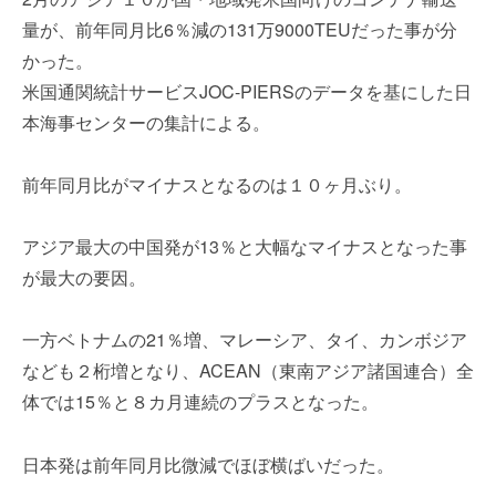
を
e
量が、前年同月比6％減の131万9000TEUだった事が分
代
r
かった。
行
し
米国通関統計サービスJOC-PIERSのデータを基にした日
ま
本海事センターの集計による。
す
。
前年同月比がマイナスとなるのは１０ヶ月ぶり。
国
際
規
アジア最大の中国発が13％と大幅なマイナスとなった事
格
が最大の要因。
と
Ｉ
一方ベトナムの21％増、マレーシア、タイ、カンボジア
Ｔ
化
なども２桁増となり、ACEAN（東南アジア諸国連合）全
で
体では15％と８カ月連続のプラスとなった。
エ
キ
日本発は前年同月比微減でほぼ横ばいだった。
ス
パ