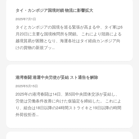
タイ・カンボジア国境封鎖 物流に影響拡大
2025年7月1日
タイとカンボジアの国境を巡る緊張が高まる中、タイ軍は6
月23日に主要な国境検問所を閉鎖。 これにより陸路による
越境貿易が困難となり、海運各社はタイ経由カンボジア向
けの貨物の新規ブッ...
港湾春闘 港運中央労使が妥結 スト通告を解除
2025年5月15日
2025年の港湾春闘は14日、第5回中央団体交渉が妥結し、
労使は労働条件改善に向けた仮協定を締結した。 これによ
り、組合は18日以降の24時間ストライキと19日以降の時間
外荷役拒否...