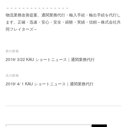
ー
－－－－－－－－－－－－－－－－
ト
物流業務改善提案、通関業務代行・輸入手続・輸出手続を代行し
が
ます。正確・迅速・安心・安全・経験・実績・信頼～株式会社共
サ
同フレイターズ～
ポ
ー
ト
投
し
前の投稿
ま
稿
2019/ 3/22 KAU ショートニュース｜通関業務代行
す
ナ
。
ビ
次の投稿
正
ゲ
2019/ 4/ 1 KAU ショートニュース｜通関業務代行
確
ー
・
迅
シ
速
ョ
・
ン
安
心