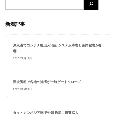
サ
・
イ
安
ト
全
内
・
新着記事
経
検
験
索
・
実
東京港でコンテナ搬出入混乱 システム障害と豪雨被害が影
績
響
・
2025年9月17日
信
頼
～
株
津波警報で各地の港湾が一時ゲートクローズ
式
2025年7月31日
会
社
共
同
タイ・カンボジア国境封鎖 物流に影響拡大
フ