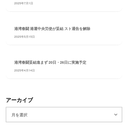
2025年7月1日
レ
イ
タ
ー
港湾春闘 港運中央労使が妥結 スト通告を解除
ズ
2025年5月15日
～
港湾春闘妥結進まず 20日・26日に実施予定
2025年4月14日
アーカイブ
ア