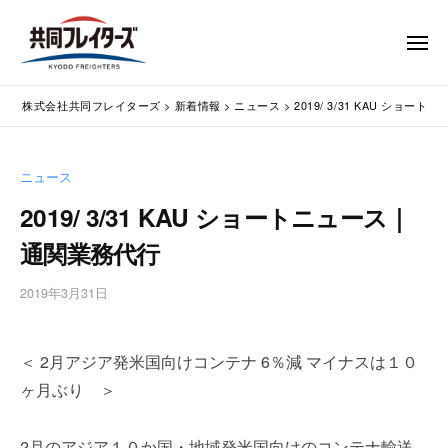
コ
式
会
ン
メ
社
テ
ニ
ュ
共
株
ン
通
ー
同
株式会社共同フレイターズ
>
新着情報
>
ニュース
>
2019/ 3/31 KAU ショ
ツ
関
式
フ
業
へ
会
レ
務
ス
社
ニュース
イ
代
キ
共
タ
行
2019/ 3/31 KAU ショートニュース｜
ッ
同
・
ー
プ
通関業務代行
輸
ズ
フ
入
レ
2019年3月31日
b
手
イ
y
続
タ
w
・
＜ 2月アジア発米国向けコンテナ 6％減 マイナスは１０
p
ー
輸
m
出
ヶ月ぶり ＞
ズ
a
手
s
続
2月のアジア１０か国・地域発米国向けのコンテナ輸送
t