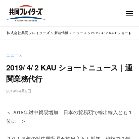
コ
式
会
ン
メ
社
テ
ニ
ュ
共
株
ン
通
ー
同
株式会社共同フレイターズ
>
新着情報
>
ニュース
>
2019/ 4/ 2 KAU ショ
ツ
関
式
フ
業
へ
会
レ
務
ス
社
ニュース
イ
代
キ
共
タ
行
2019/ 4/ 2 KAU ショートニュース｜通
ッ
同
・
ー
プ
関業務代行
輸
ズ
フ
入
レ
2019年4月2日
b
手
イ
y
続
タ
w
・
＜ 2018年対中貿易増加 日本の貿易額で輸出輸入とも１
p
ー
輸
m
出
位に ＞
ズ
a
手
s
続
２０１８年の対中国貿易が輸出入とも増加、総額で２年
t