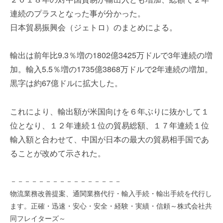
を
e
連続のプラスとなった事が分かった。
代
r
日本貿易振興会（ジェトロ）のまとめによる。
行
し
ま
輸出は前年比9.3％増の1802億3425万ドルで3年連続の増
す
加。輸入5.5％増の1735億3868万ドルで2年連続の増加。
。
黒字は約67億ドルに拡大した。
国
際
規
これにより、輸出額が米国向けを６年ぶりに抜かして１
格
位となり、１２年連続１位の貿易総額、１７年連続１位
と
輸入額と合わせて、中国が日本の最大の貿易相手国であ
Ｉ
ることが改めて示された。
Ｔ
化
で
－－－－－－－－－－－－－－－－
エ
物流業務改善提案、通関業務代行・輸入手続・輸出手続を代行し
キ
ます。正確・迅速・安心・安全・経験・実績・信頼～株式会社共
ス
同フレイターズ～
パ