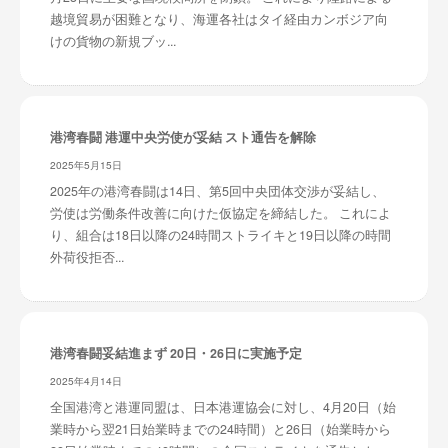
越境貿易が困難となり、海運各社はタイ経由カンボジア向
けの貨物の新規ブッ...
港湾春闘 港運中央労使が妥結 スト通告を解除
2025年5月15日
2025年の港湾春闘は14日、第5回中央団体交渉が妥結し、
労使は労働条件改善に向けた仮協定を締結した。 これによ
り、組合は18日以降の24時間ストライキと19日以降の時間
外荷役拒否...
港湾春闘妥結進まず 20日・26日に実施予定
2025年4月14日
全国港湾と港運同盟は、日本港運協会に対し、4月20日（始
業時から翌21日始業時までの24時間）と26日（始業時から