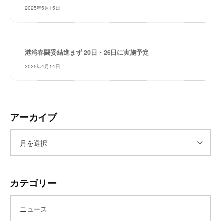
2025年5月15日
レ
イ
タ
ー
港湾春闘妥結進まず 20日・26日に実施予定
ズ
～
2025年4月14日
アーカイブ
ア
ー
カテゴリー
カ
ニュース