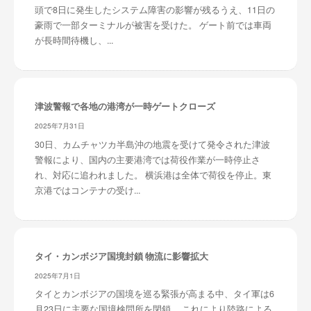
頭で8日に発生したシステム障害の影響が残るうえ、11日の
豪雨で一部ターミナルが被害を受けた。 ゲート前では車両
が長時間待機し、...
津波警報で各地の港湾が一時ゲートクローズ
2025年7月31日
30日、カムチャツカ半島沖の地震を受けて発令された津波
警報により、国内の主要港湾では荷役作業が一時停止さ
れ、対応に追われました。 横浜港は全体で荷役を停止。東
京港ではコンテナの受け...
タイ・カンボジア国境封鎖 物流に影響拡大
2025年7月1日
タイとカンボジアの国境を巡る緊張が高まる中、タイ軍は6
月23日に主要な国境検問所を閉鎖。 これにより陸路による