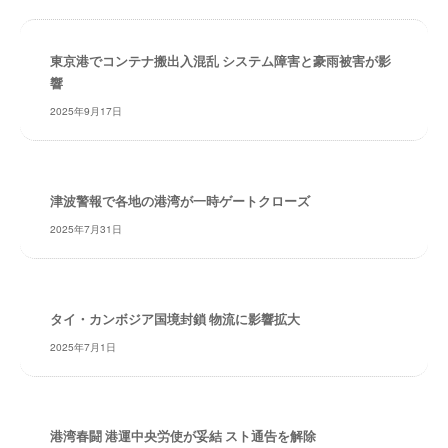
・
索
安
全
東京港でコンテナ搬出入混乱 システム障害と豪雨被害が影
・
響
経
2025年9月17日
験
・
実
績
津波警報で各地の港湾が一時ゲートクローズ
・
2025年7月31日
信
頼
～
株
タイ・カンボジア国境封鎖 物流に影響拡大
式
2025年7月1日
会
社
共
同
港湾春闘 港運中央労使が妥結 スト通告を解除
フ