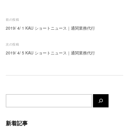
ー
ト
が
投
前の投稿
サ
稿
2019/ 4/ 1 KAU ショートニュース｜通関業務代行
ポ
ナ
ー
ビ
次の投稿
ト
ゲ
し
2019/ 4/ 5 KAU ショートニュース｜通関業務代行
ま
ー
す
シ
。
ョ
正
ン
確
・
サ
迅
イ
速
・
ト
安
内
新着記事
心
検