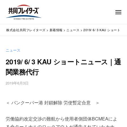
コ
式
会
ン
メ
社
テ
ニ
ュ
共
株
ン
通
ー
同
株式会社共同フレイターズ
>
新着情報
>
ニュース
>
2019/ 6/ 3 KAU ショ
ツ
関
式
フ
業
へ
会
レ
務
ス
社
ニュース
イ
代
キ
共
タ
行
2019/ 6/ 3 KAU ショートニュース｜通
ッ
同
・
ー
プ
関業務代行
輸
ズ
フ
入
レ
2019年6月3日
b
手
イ
y
続
タ
w
・
＜ バンクーバー港 封鎖解除 労使暫定合意 ＞
p
ー
輸
m
出
ズ
a
手
労働協約改定交渉の難航から使用者側団体BCMEAによ
s
続
る全ターミナルのロックアウトが通告されていたカナ
t