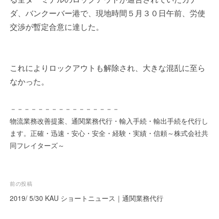
を
e
ダ、バンクーバー港で、現地時間５月３０日午前、労使
代
r
交渉が暫定合意に達した。
行
し
ま
す
これによりロックアウトも解除され、大きな混乱に至ら
。
なかった。
国
際
規
－－－－－－－－－－－－－－－－
格
物流業務改善提案、通関業務代行・輸入手続・輸出手続を代行し
と
ます。正確・迅速・安心・安全・経験・実績・信頼～株式会社共
Ｉ
同フレイターズ～
Ｔ
化
で
投
エ
前の投稿
キ
稿
2019/ 5/30 KAU ショートニュース｜通関業務代行
ス
ナ
パ