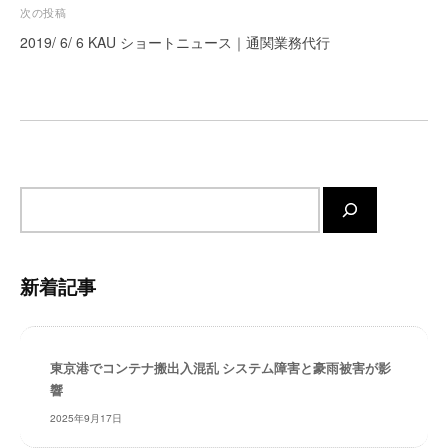
ビ
次の投稿
ー
ゲ
2019/ 6/ 6 KAU ショートニュース｜通関業務代行
ト
ー
が
サ
シ
ポ
ョ
ー
ン
ト
し
サ
ま
イ
す
ト
。
内
正
新着記事
確
検
・
索
迅
速
東京港でコンテナ搬出入混乱 システム障害と豪雨被害が影
・
響
安
2025年9月17日
心