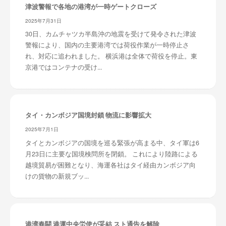
津波警報で各地の港湾が一時ゲートクローズ
2025年7月31日
30日、カムチャツカ半島沖の地震を受けて発令された津波
警報により、国内の主要港湾では荷役作業が一時停止さ
れ、対応に追われました。 横浜港は全体で荷役を停止。東
京港ではコンテナの受け...
タイ・カンボジア国境封鎖 物流に影響拡大
2025年7月1日
タイとカンボジアの国境を巡る緊張が高まる中、タイ軍は6
月23日に主要な国境検問所を閉鎖。 これにより陸路による
越境貿易が困難となり、海運各社はタイ経由カンボジア向
けの貨物の新規ブッ...
港湾春闘 港運中央労使が妥結 スト通告を解除