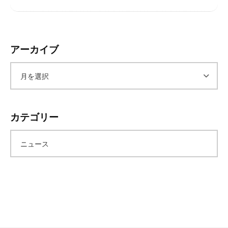
レ
イ
タ
ー
アーカイブ
ズ
～
ア
ー
カテゴリー
カ
ニュース
イ
ブ