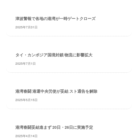
・
安
全
津波警報で各地の港湾が一時ゲートクローズ
・
2025年7月31日
経
験
・
実
タイ・カンボジア国境封鎖 物流に影響拡大
績
2025年7月1日
・
信
頼
～
港湾春闘 港運中央労使が妥結 スト通告を解除
株
2025年5月15日
式
会
社
共
港湾春闘妥結進まず 20日・26日に実施予定
同
2025年4月14日
フ