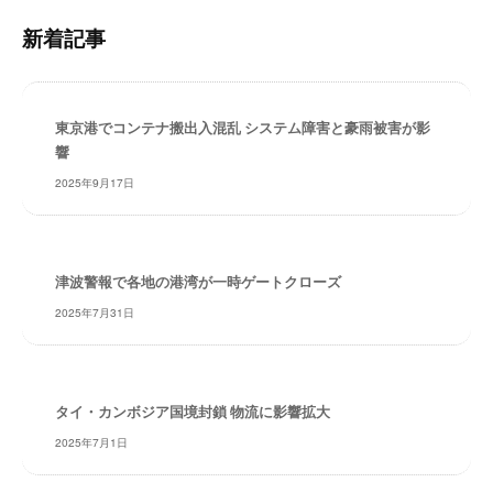
・
内
新着記事
安
検
全
索
・
経
東京港でコンテナ搬出入混乱 システム障害と豪雨被害が影
験
響
・
2025年9月17日
実
績
・
信
津波警報で各地の港湾が一時ゲートクローズ
頼
～
2025年7月31日
株
式
会
タイ・カンボジア国境封鎖 物流に影響拡大
社
共
2025年7月1日
同
フ