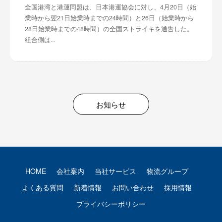
全国港湾と港運同盟は、日本港運協会に対し、4月20日（始
業時から翌21日始業時までの24時間）と26日（始業時から
28日始業時までの48時間）の全国ストライキを通告した。
組合側は...
お知らせ
HOME
会社案内
当社サービス
物流グループ
よくある質問
新着情報
お問い合わせ
採用情報
プライバシーポリシー