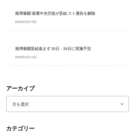
レ
イ
港湾春闘 港運中央労使が妥結 スト通告を解除
タ
2025年5月15日
ー
ズ
～
港湾春闘妥結進まず 20日・26日に実施予定
2025年4月14日
アーカイブ
ア
ー
カテゴリー