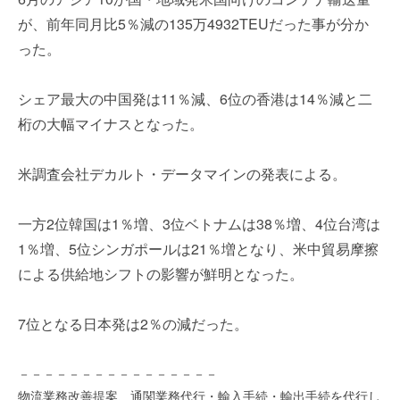
を
e
が、前年同月比5％減の135万4932TEUだった事が分か
代
r
った。
行
し
ま
シェア最大の中国発は11％減、6位の香港は14％減と二
す
桁の大幅マイナスとなった。
。
国
際
米調査会社デカルト・データマインの発表による。
規
格
一方2位韓国は1％増、3位ベトナムは38％増、4位台湾は
と
1％増、5位シンガポールは21％増となり、米中貿易摩擦
Ｉ
による供給地シフトの影響が鮮明となった。
Ｔ
化
で
7位となる日本発は2％の減だった。
エ
キ
－－－－－－－－－－－－－－－－
ス
物流業務改善提案、通関業務代行・輸入手続・輸出手続を代行し
パ