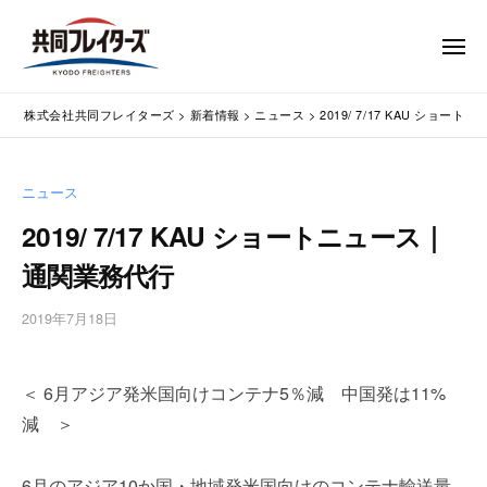
コ
式
会
ン
メ
社
テ
ニ
ュ
共
株
ン
通
ー
同
株式会社共同フレイターズ
>
新着情報
>
ニュース
>
2019/ 7/17 KAU ショ
ツ
関
式
フ
業
へ
会
レ
務
ス
社
ニュース
イ
代
キ
共
タ
行
2019/ 7/17 KAU ショートニュース｜
ッ
同
・
ー
プ
通関業務代行
輸
ズ
フ
入
レ
2019年7月18日
b
手
イ
y
続
タ
w
・
＜ 6月アジア発米国向けコンテナ5％減 中国発は11%
p
ー
輸
m
出
減 ＞
ズ
a
手
s
続
6月のアジア10か国・地域発米国向けのコンテナ輸送量
t