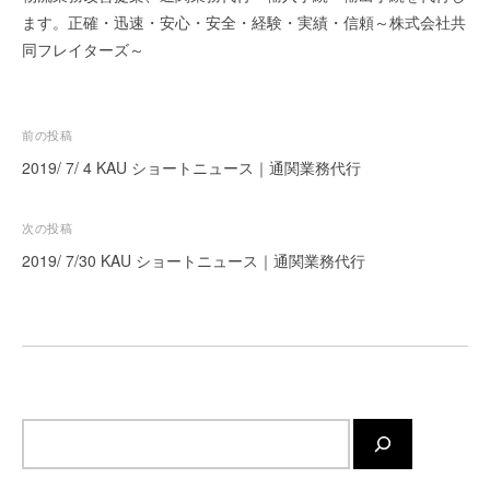
ます。正確・迅速・安心・安全・経験・実績・信頼～株式会社共
ー
ト
同フレイターズ～
が
サ
ポ
投
前の投稿
ー
稿
2019/ 7/ 4 KAU ショートニュース｜通関業務代行
ト
ナ
し
ま
ビ
次の投稿
す
ゲ
2019/ 7/30 KAU ショートニュース｜通関業務代行
。
ー
正
シ
確
ョ
・
迅
ン
速
・
サ
安
イ
心
ト