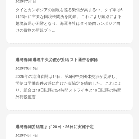
2025年7月1日
タイとカンボジアの国境を巡る緊張が高まる中、タイ軍は6
月23日に主要な国境検問所を閉鎖。 これにより陸路による
越境貿易が困難となり、海運各社はタイ経由カンボジア向
けの貨物の新規ブッ...
港湾春闘 港運中央労使が妥結 スト通告を解除
2025年5月15日
2025年の港湾春闘は14日、第5回中央団体交渉が妥結し、
労使は労働条件改善に向けた仮協定を締結した。 これによ
り、組合は18日以降の24時間ストライキと19日以降の時間
外荷役拒否...
港湾春闘妥結進まず 20日・26日に実施予定
2025年4月14日