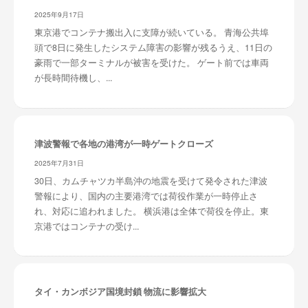
2025年9月17日
東京港でコンテナ搬出入に支障が続いている。 青海公共埠
頭で8日に発生したシステム障害の影響が残るうえ、11日の
豪雨で一部ターミナルが被害を受けた。 ゲート前では車両
が長時間待機し、...
津波警報で各地の港湾が一時ゲートクローズ
2025年7月31日
30日、カムチャツカ半島沖の地震を受けて発令された津波
警報により、国内の主要港湾では荷役作業が一時停止さ
れ、対応に追われました。 横浜港は全体で荷役を停止。東
京港ではコンテナの受け...
タイ・カンボジア国境封鎖 物流に影響拡大