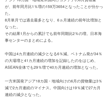
を
e
が、前年同月比1％増の159万3654となったことが分かっ
代
r
た。
行
し
8月単月では過去最多となり、6ヵ月連続の前年比増加と
ま
なった。
す
その結果1月からの累計でも前年同期比2％の増。日本海
。
事センターのまとめによる。
国
際
規
中国は4カ月連続の減少となる6％減。ベトナム発が34％
格
の大場増と41カ月連続の増加を記録したのをはじめ、
と
ASEAN全体でも29％増で40カ月連続の増加となった。
Ｉ
Ｔ
化
一方米国発アジア18カ国・地域向けの6月の貨物量は3％
で
減で2カ月連続のマイナス。中国向けは19％減で27カ月
エ
連続の減少となった。
キ
ス
パ
－－－－－－－－－－－－－－－－