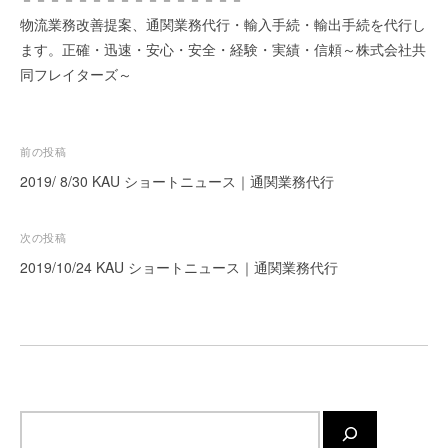
ー
物流業務改善提案、通関業務代行・輸入手続・輸出手続を代行し
ト
ます。正確・迅速・安心・安全・経験・実績・信頼～株式会社共
が
同フレイターズ～
サ
ポ
ー
投
前の投稿
ト
稿
し
2019/ 8/30 KAU ショートニュース｜通関業務代行
ま
ナ
す
ビ
次の投稿
。
ゲ
2019/10/24 KAU ショートニュース｜通関業務代行
正
ー
確
シ
・
迅
ョ
速
ン
・
安
サ
心
イ