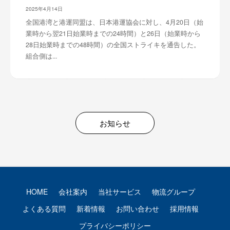
2025年4月14日
全国港湾と港運同盟は、日本港運協会に対し、4月20日（始
業時から翌21日始業時までの24時間）と26日（始業時から
28日始業時までの48時間）の全国ストライキを通告した。
組合側は...
お知らせ
HOME
会社案内
当社サービス
物流グループ
よくある質問
新着情報
お問い合わせ
採用情報
プライバシーポリシー