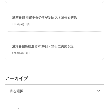
レ
イ
タ
港湾春闘 港運中央労使が妥結 スト通告を解除
ー
2025年5月15日
ズ
～
港湾春闘妥結進まず 20日・26日に実施予定
2025年4月14日
アーカイブ
ア
ー