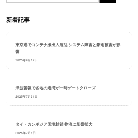
・
ト
安
内
全
新着記事
検
・
索
経
験
東京港でコンテナ搬出入混乱 システム障害と豪雨被害が影
・
響
実
績
2025年9月17日
・
信
頼
～
津波警報で各地の港湾が一時ゲートクローズ
株
2025年7月31日
式
会
社
共
タイ・カンボジア国境封鎖 物流に影響拡大
同
2025年7月1日
フ