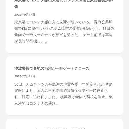
響
2025年9月17日
東京港でコンテナ搬出入に支障が続いている。 青海公共埠
頭で8日に発生したシステム障害の影響が残るうえ、11日の
豪雨で一部ターミナルが被害を受けた。 ゲート前では車両
が長時間待機し、...
津波警報で各地の港湾が一時ゲートクローズ
2025年7月31日
30日、カムチャツカ半島沖の地震を受けて発令された津波
警報により、国内の主要港湾では荷役作業が一時停止さ
れ、対応に追われました。 横浜港は全体で荷役を停止。東
京港ではコンテナの受け...