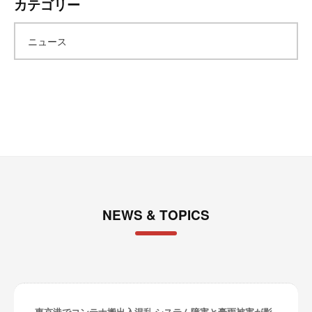
カテゴリー
カ
ニュース
イ
ブ
NEWS & TOPICS
東京港でコンテナ搬出入混乱 システム障害と豪雨被害が影