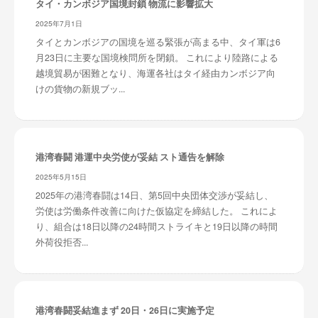
タイ・カンボジア国境封鎖 物流に影響拡大
2025年7月1日
タイとカンボジアの国境を巡る緊張が高まる中、タイ軍は6
月23日に主要な国境検問所を閉鎖。 これにより陸路による
越境貿易が困難となり、海運各社はタイ経由カンボジア向
けの貨物の新規ブッ...
港湾春闘 港運中央労使が妥結 スト通告を解除
2025年5月15日
2025年の港湾春闘は14日、第5回中央団体交渉が妥結し、
労使は労働条件改善に向けた仮協定を締結した。 これによ
り、組合は18日以降の24時間ストライキと19日以降の時間
外荷役拒否...
港湾春闘妥結進まず 20日・26日に実施予定