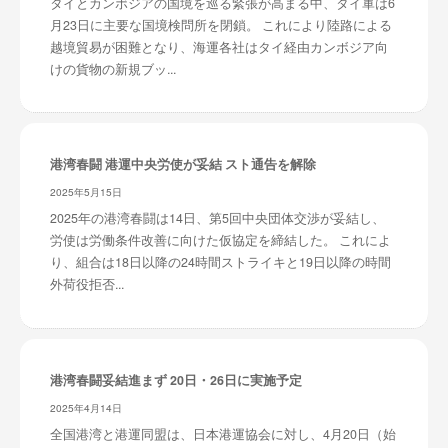
タイとカンボジアの国境を巡る緊張が高まる中、タイ軍は6
月23日に主要な国境検問所を閉鎖。 これにより陸路による
越境貿易が困難となり、海運各社はタイ経由カンボジア向
けの貨物の新規ブッ...
港湾春闘 港運中央労使が妥結 スト通告を解除
2025年5月15日
2025年の港湾春闘は14日、第5回中央団体交渉が妥結し、
労使は労働条件改善に向けた仮協定を締結した。 これによ
り、組合は18日以降の24時間ストライキと19日以降の時間
外荷役拒否...
港湾春闘妥結進まず 20日・26日に実施予定
2025年4月14日
全国港湾と港運同盟は、日本港運協会に対し、4月20日（始