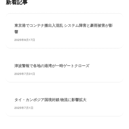
新着記事
・
検
安
索
全
・
東京港でコンテナ搬出入混乱 システム障害と豪雨被害が影
経
響
験
2025年9月17日
・
実
績
・
津波警報で各地の港湾が一時ゲートクローズ
信
2025年7月31日
頼
～
株
式
タイ・カンボジア国境封鎖 物流に影響拡大
会
2025年7月1日
社
共
同
フ