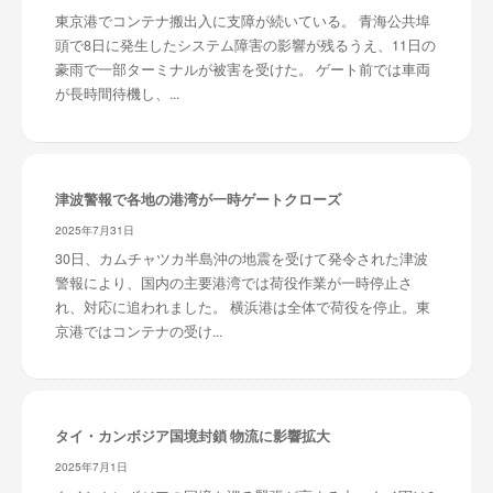
東京港でコンテナ搬出入に支障が続いている。 青海公共埠
頭で8日に発生したシステム障害の影響が残るうえ、11日の
豪雨で一部ターミナルが被害を受けた。 ゲート前では車両
が長時間待機し、...
津波警報で各地の港湾が一時ゲートクローズ
2025年7月31日
30日、カムチャツカ半島沖の地震を受けて発令された津波
警報により、国内の主要港湾では荷役作業が一時停止さ
れ、対応に追われました。 横浜港は全体で荷役を停止。東
京港ではコンテナの受け...
タイ・カンボジア国境封鎖 物流に影響拡大
2025年7月1日