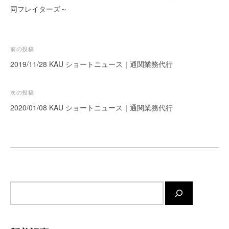
同フレイターズ～
ー
ト
が
サ
投
前の投稿
ポ
稿
2019/11/28 KAU ショートニュース｜通関業務代行
ー
ナ
ト
ビ
し
次の投稿
ま
ゲ
2020/01/08 KAU ショートニュース｜通関業務代行
す
ー
。
シ
正
ョ
確
ン
・
迅
速
サ
・
イ
安
ト
心
内