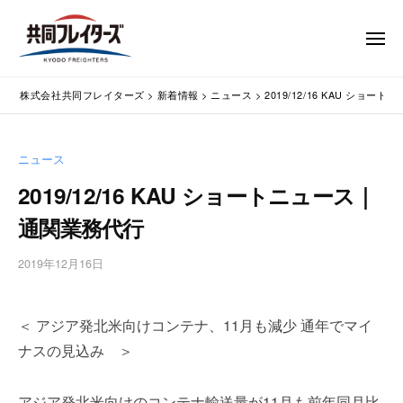
コ
式
会
ン
メ
社
テ
ニ
ュ
共
株
ン
通
ー
同
株式会社共同フレイターズ
>
新着情報
>
ニュース
>
2019/12/16 KAU ショ
ツ
関
式
フ
業
へ
会
レ
務
ス
社
ニュース
イ
代
キ
共
タ
行
2019/12/16 KAU ショートニュース｜
ッ
同
・
ー
プ
通関業務代行
輸
ズ
フ
入
レ
2019年12月16日
b
手
イ
y
続
タ
w
・
＜ アジア発北米向けコンテナ、11月も減少 通年でマイ
p
ー
輸
m
出
ナスの見込み ＞
ズ
a
手
s
続
アジア発北米向けのコンテナ輸送量が11月も前年同月比
t