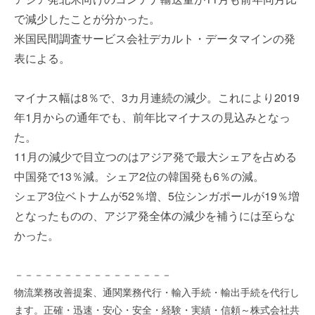
を
e
で減少したことが分かった。
代
r
米国民間調査サービス会社デカルト・データマインの発
行
し
表による。
ま
す
マイナス幅は8％で、3カ月連続の減少。これにより2019
。
年1月からの通年でも、前年比マイナスの見込みとなっ
国
際
た。
規
11月の減少で目立つのはアジア発で最大シェアを占める
格
中国発で13％減。シェア2位の韓国発も6％の減。
と
シェア3位ベトナムが52％増、5位シンガポールが19％増
Ｉ
となったものの、アジア発全体の減少を補うには至らな
Ｔ
化
かった。
で
エ
－－－－－－－－－－－－－－－－
キ
物流業務改善提案、通関業務代行・輸入手続・輸出手続を代行し
ス
ます。正確・迅速・安心・安全・経験・実績・信頼～株式会社共
パ