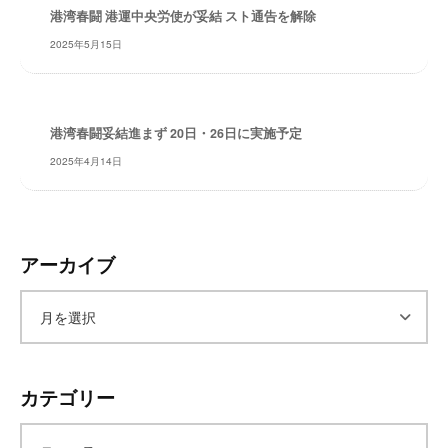
港湾春闘 港運中央労使が妥結 スト通告を解除
レ
イ
2025年5月15日
タ
ー
ズ
港湾春闘妥結進まず 20日・26日に実施予定
～
2025年4月14日
アーカイブ
ア
ー
カテゴリー
カ