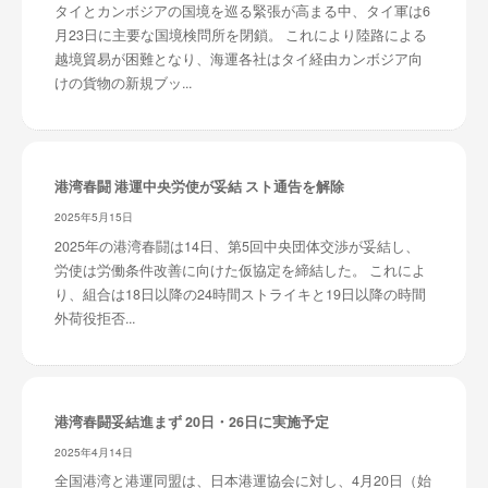
タイとカンボジアの国境を巡る緊張が高まる中、タイ軍は6
月23日に主要な国境検問所を閉鎖。 これにより陸路による
越境貿易が困難となり、海運各社はタイ経由カンボジア向
けの貨物の新規ブッ...
港湾春闘 港運中央労使が妥結 スト通告を解除
2025年5月15日
2025年の港湾春闘は14日、第5回中央団体交渉が妥結し、
労使は労働条件改善に向けた仮協定を締結した。 これによ
り、組合は18日以降の24時間ストライキと19日以降の時間
外荷役拒否...
港湾春闘妥結進まず 20日・26日に実施予定
2025年4月14日
全国港湾と港運同盟は、日本港運協会に対し、4月20日（始