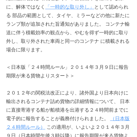
に、解体ではなく
「一時的な取り外し」
として認められ
ー
ト
る 部品の範囲として、タイヤ、ミラーなどの他に新たに
が
ランプ類が追加された旨通知がありました。 コンテナ輸
サ
送に伴う積載効率の観点から、やむを得ず一時的に取り
ポ
外し、取り外された車両と同一のコンテナ に積載される
ー
ト
場合に限ります。
し
ま
＜日本版「２４時間ルール」２０１４年３月９日に報告
す
期限が来る貨物よりスタート＞
。
正
確
２０１２年の関税法改正により、諸外国より日本向けに
・
輸出されるコンテナ詰め貨物の詳細情報について、 日本
迅
に直接寄港する船が船積港を出港する２４時間前までに
速
電子的に報告することが義務付けられました。
（日本版
・
安
２４時間ルール）
この適用が、いよいよ２０１４年３月
心
９日（日本時間午後３時以降）に報告期限が来る貨物よ