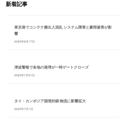
新着記事
レ
検
イ
索
タ
ー
東京港でコンテナ搬出入混乱 システム障害と豪雨被害が影
ズ
響
～
2025年9月17日
津波警報で各地の港湾が一時ゲートクローズ
2025年7月31日
タイ・カンボジア国境封鎖 物流に影響拡大
2025年7月1日