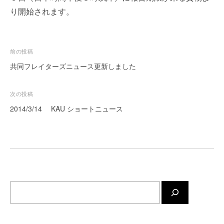
・
り開始されます。
安
全
・
投
経
前の投稿
験
稿
共同フレイターズニュース更新しました
・
ナ
実
ビ
次の投稿
績
ゲ
・
2014/3/14 KAU ショートニュース
信
ー
頼
シ
～
ョ
株
ン
式
会
サ
社
イ
共
ト
同
フ
内