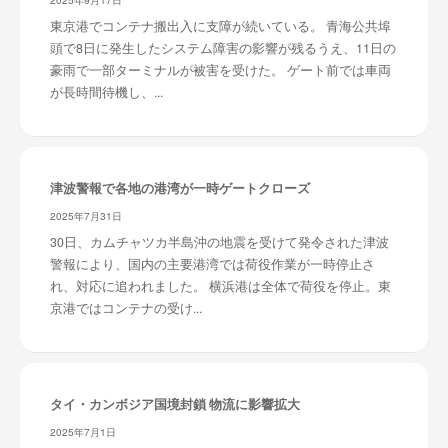
東京港でコンテナ搬出入に支障が続いている。 青海公共埠
頭で8日に発生したシステム障害の影響が残るうえ、11日の
豪雨で一部ターミナルが被害を受けた。 ゲート前では車両
が長時間待機し、...
津波警報で各地の港湾が一時ゲートクローズ
2025年7月31日
30日、カムチャツカ半島沖の地震を受けて発令された津波
警報により、国内の主要港湾では荷役作業が一時停止さ
れ、対応に追われました。 横浜港は全体で荷役を停止。東
京港ではコンテナの受け...
タイ・カンボジア国境封鎖 物流に影響拡大
2025年7月1日