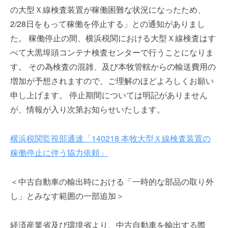
を
r
の大型Ｘ線検査装置が稼働困難な状況になったため、
代
2/28日をもって稼働を停止する」との通知がありまし
行
た。 稼働停止の間、横浜税関における大型Ｘ線検査はす
し
ま
べて大黒埠頭コンテナ検査センターで行うことになりま
す
す。 その為検査の混雑、及び本牧管轄からの輸送費用の
。
増加が予想されますので、ご理解のほどよろしくお願い
国
申し上げます。 停止期間については明記がありません
際
が、情報が入り次第お知らせいたします。
規
格
と
横浜税関監視部通達「140218 本牧大型Ｘ線検査装置の
Ｉ
稼働停止に伴う協力依頼」
Ｔ
化
で
＜中古自動車の輸出時における「一時的な部品の取り外
エ
し」とみなす範囲の一部追加＞
キ
ス
経済産業省及び環境省より、中古自動車を輸出する際
パ