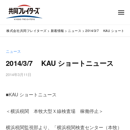
コ
式
会
ン
メ
社
テ
ニ
ュ
共
株
ン
通
ー
同
株式会社共同フレイターズ
>
新着情報
>
ニュース
>
2014/3/7 KAU ショート
ツ
関
式
フ
業
へ
会
レ
務
ス
社
ニュース
イ
代
キ
共
タ
行
2014/3/7 KAU ショートニュース
ッ
同
・
ー
プ
輸
ズ
フ
2014年3月11日
b
入
レ
y
手
w
イ
続
■KAU ショートニュース
p
タ
・
m
ー
輸
a
＜横浜税関 本牧大型Ｘ線検査場 稼働停止＞
出
s
ズ
手
t
続
e
横浜税関監視部より、「横浜税関検査センター（本牧）