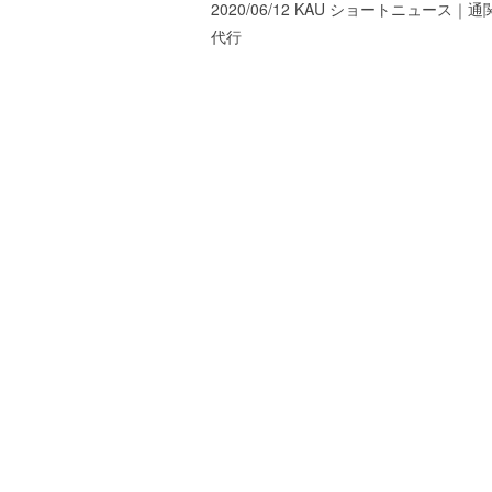
2020/06/12 KAU ショートニュース｜
稿
ー
代行
ト
ナ
が
ビ
サ
ゲ
ポ
ー
ー
ト
シ
し
ま
ョ
す
ン
。
正
確
・
迅
速
・
安
心