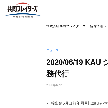
コ
式
ン
会
テ
社
株
ン
通
共
株式会社共同フレイターズ
>
新着情報
>
関
ツ
式
同
業
へ
会
フ
務
ス
代
レ
社
キ
行
イ
ニュース
ッ
共
・
プ
タ
2020/06/19 
同
輸
ー
入
フ
務代行
ズ
手
レ
続
・
イ
2020年6月19日
b
輸
y
タ
出
w
手
ー
p
＜ 輸出額5月は前年同月比28％の
続
m