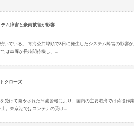
ステム障害と豪雨被害が影響
続いている。 青海公共埠頭で8日に発生したシステム障害の影響が
では車両が長時間待機し、...
トクローズ
震を受けて発令された津波警報により、国内の主要港湾では荷役作
止。東京港ではコンテナの受け...