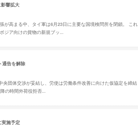
に影響拡大
張が高まる中、タイ軍は6月23日に主要な国境検問所を閉鎖。 こ
ジア向けの貨物の新規ブッ...
ト通告を解除
5回中央団体交渉が妥結し、労使は労働条件改善に向けた仮協定を締結
降の時間外荷役拒否...
に実施予定