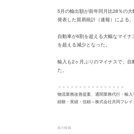
ズ
を
a
代
5月の輸出額が前年同月比28％の
s
行
t
発表した貿易統計（速報）による。
し
e
ま
r
自動車が6割を超える大幅なマイナ
す
。
を超える減少となった。
国
際
輸入も2ヶ月ぶりのマイナスで、自
規
た。
格
と
Ｉ
－－－－－－－－－－－－－－－－
Ｔ
物流業務改善提案、通関業務代行・輸入
化
経験・実績・信頼～株式会社共同フレイ
で
エ
キ
ス
投
前の投稿
パ