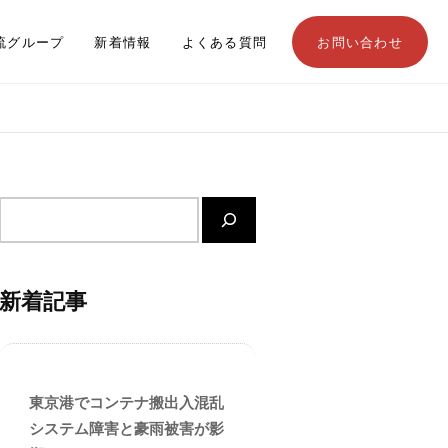
流グループ
新着情報
よくある質問
お問い合わせ
サ
イ
ト
内
新着記事
検
索
東京港でコンテナ搬出入混乱
システム障害と豪雨被害が影