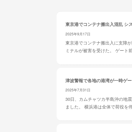
レ
イ
タ
東京港でコンテナ搬出入混乱 シ
ー
ズ
2025年9月17日
～
東京港でコンテナ搬出入に支障が
ミナルが被害を受けた。 ゲート前
津波警報で各地の港湾が一時ゲー
2025年7月31日
30日、カムチャツカ半島沖の地
ました。 横浜港は全体で荷役を停