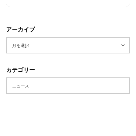
レ
イ
タ
ー
アーカイブ
ズ
～
ア
ー
カテゴリー
カ
ニュース
イ
ブ