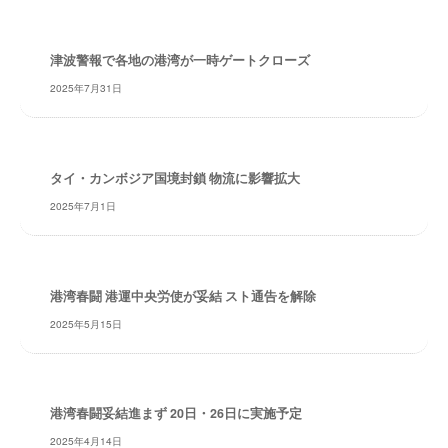
・
安
全
津波警報で各地の港湾が一時ゲートクローズ
・
2025年7月31日
経
験
・
実
タイ・カンボジア国境封鎖 物流に影響拡大
績
2025年7月1日
・
信
頼
～
港湾春闘 港運中央労使が妥結 スト通告を解除
株
2025年5月15日
式
会
社
共
港湾春闘妥結進まず 20日・26日に実施予定
同
2025年4月14日
フ