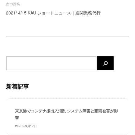
ビ
次の投稿
ー
ゲ
2021/ 4/15 KAU ショートニュース｜通関業務代行
ト
ー
が
サ
シ
ポ
ョ
ー
ン
ト
し
サ
ま
イ
す
ト
。
内
正
新着記事
確
検
・
索
迅
速
東京港でコンテナ搬出入混乱 システム障害と豪雨被害が影
・
響
安
2025年9月17日
心