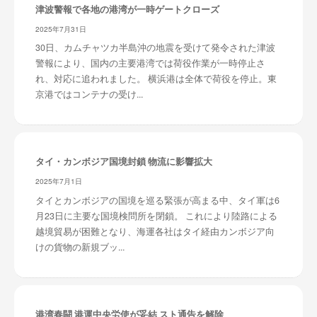
津波警報で各地の港湾が一時ゲートクローズ
2025年7月31日
30日、カムチャツカ半島沖の地震を受けて発令された津波
警報により、国内の主要港湾では荷役作業が一時停止さ
れ、対応に追われました。 横浜港は全体で荷役を停止。東
京港ではコンテナの受け...
タイ・カンボジア国境封鎖 物流に影響拡大
2025年7月1日
タイとカンボジアの国境を巡る緊張が高まる中、タイ軍は6
月23日に主要な国境検問所を閉鎖。 これにより陸路による
越境貿易が困難となり、海運各社はタイ経由カンボジア向
けの貨物の新規ブッ...
港湾春闘 港運中央労使が妥結 スト通告を解除