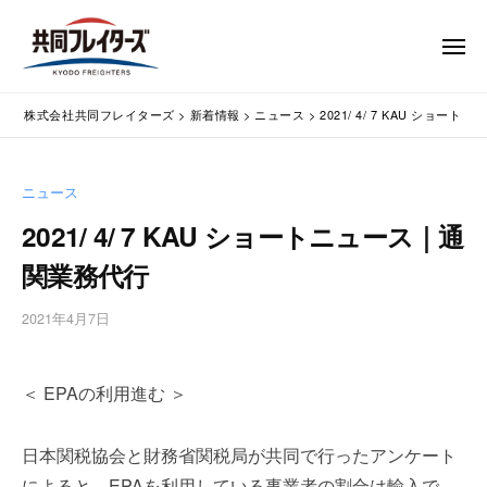
コ
式
会
ン
メ
社
テ
ニ
ュ
共
株
ン
通
ー
同
株式会社共同フレイターズ
>
新着情報
>
ニュース
>
2021/ 4/ 7 KAU ショ
ツ
関
式
フ
業
へ
会
レ
務
ス
社
ニュース
イ
代
キ
共
タ
行
2021/ 4/ 7 KAU ショートニュース｜通
ッ
同
・
ー
プ
関業務代行
輸
ズ
フ
入
レ
2021年4月7日
b
手
イ
y
続
タ
w
・
＜ EPAの利用進む ＞
p
ー
輸
m
出
ズ
a
手
日本関税協会と財務省関税局が共同で行ったアンケート
s
続
によると、EPAを利用している事業者の割合は輸入で
t