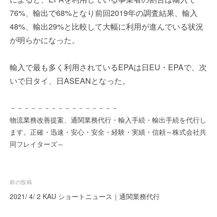
を
e
76%、輸出で68%となり前回2019年の調査結果、輸入
代
r
48%、輸出29%と比較して大幅に利用が進んでいる状況
行
し
が明らかになった。
ま
す
輸入で最も多く利用されているEPAは日EU・EPAで、次
。
いで日タイ、日ASEANとなった。
国
際
規
－－－－－－－－－－－－－－－－
格
物流業務改善提案、通関業務代行・輸入手続・輸出手続を代行し
と
ます。正確・迅速・安心・安全・経験・実績・信頼～株式会社共
Ｉ
同フレイターズ～
Ｔ
化
で
投
エ
前の投稿
キ
稿
2021/ 4/ 2 KAU ショートニュース｜通関業務代行
ス
ナ
パ