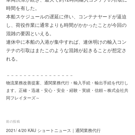
を
e
時間を有した。
代
r
本船スケジュールの遅延に伴い、コンテナヤードが逼迫
行
し
し、荷役作業に通常よりも時間がかかったことが今回の
ま
混雑の要因といえる。
す
連休中に本船の入港が集中すれば、連休明けの輸入コン
。
テナの引取はまたこのような混雑が起きることが想定さ
国
際
れる。
規
格
－－－－－－－－－－－－－－－－
と
物流業務改善提案、通関業務代行・輸入手続・輸出手続を代行し
Ｉ
ます。正確・迅速・安心・安全・経験・実績・信頼～株式会社共
Ｔ
同フレイターズ～
化
で
エ
キ
投
前の投稿
ス
稿
2021/ 4/20 KAU ショートニュース｜通関業務代行
パ