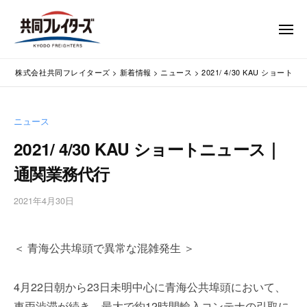
コ
式
会
ン
メ
社
テ
ニ
ュ
共
株
ン
通
ー
同
株式会社共同フレイターズ
>
新着情報
>
ニュース
>
2021/ 4/30 KAU ショ
ツ
関
式
フ
業
へ
会
レ
務
ス
社
ニュース
イ
代
キ
共
タ
行
2021/ 4/30 KAU ショートニュース｜
ッ
同
・
ー
プ
通関業務代行
輸
ズ
フ
入
レ
2021年4月30日
b
手
イ
y
続
タ
w
・
＜ 青海公共埠頭で異常な混雑発生 ＞
p
ー
輸
m
出
ズ
a
手
4月22日朝から23日未明中心に青海公共埠頭において、
s
続
車両渋滞が続き、最大で約12時間輸入コンテナの引取に
t