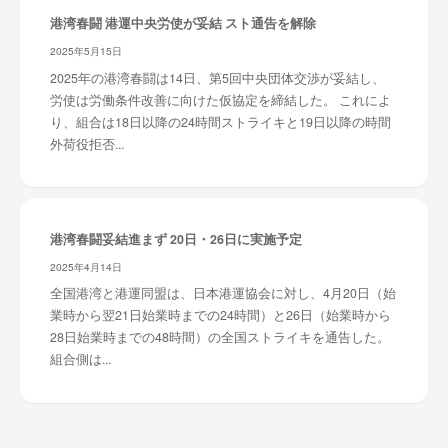
港湾春闘 港運中央労使が妥結 スト通告を解除
2025年5月15日
2025年の港湾春闘は14日、第5回中央団体交渉が妥結し、
労使は労働条件改善に向けた仮協定を締結した。 これによ
り、組合は18日以降の24時間ストライキと19日以降の時間
外荷役拒否...
港湾春闘妥結進まず 20日・26日に実施予定
2025年4月14日
全国港湾と港運同盟は、日本港運協会に対し、4月20日（始
業時から翌21日始業時までの24時間）と26日（始業時から
28日始業時までの48時間）の全国ストライキを通告した。
組合側は...