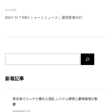
ナ
ー
ビ
次の投稿
ト
ゲ
が
2021/ 5/ 7 KAU ショートニュース｜通関業務代行
サ
ー
ポ
シ
ー
ョ
ト
ン
し
ま
サ
す
イ
。
正
ト
確
内
新着記事
・
検
迅
索
速
・
東京港でコンテナ搬出入混乱 システム障害と豪雨被害が影
安
響
心
2025年9月17日