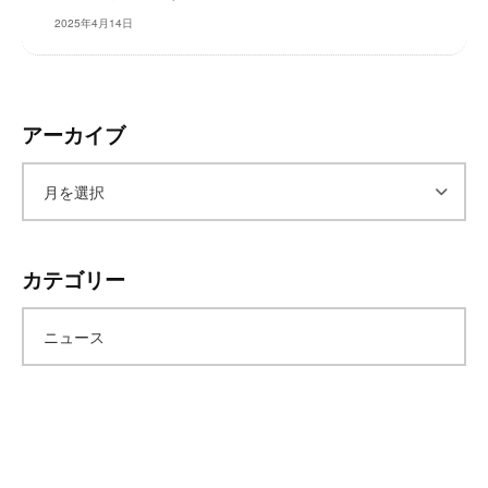
レ
2025年4月14日
イ
タ
ー
ズ
アーカイブ
～
ア
ー
カテゴリー
カ
ニュース
イ
ブ