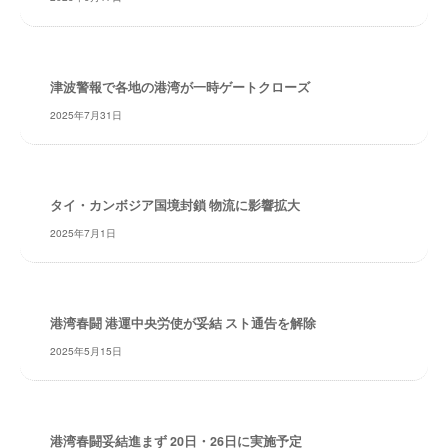
・
安
全
・
津波警報で各地の港湾が一時ゲートクローズ
経
2025年7月31日
験
・
実
績
タイ・カンボジア国境封鎖 物流に影響拡大
・
2025年7月1日
信
頼
～
株
港湾春闘 港運中央労使が妥結 スト通告を解除
式
2025年5月15日
会
社
共
同
港湾春闘妥結進まず 20日・26日に実施予定
フ