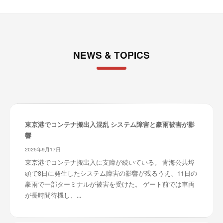
NEWS & TOPICS
東京港でコンテナ搬出入混乱 システム障害と豪雨被害が影
響
2025年9月17日
東京港でコンテナ搬出入に支障が続いている。 青海公共埠
頭で8日に発生したシステム障害の影響が残るうえ、11日の
豪雨で一部ターミナルが被害を受けた。 ゲート前では車両
が長時間待機し、...