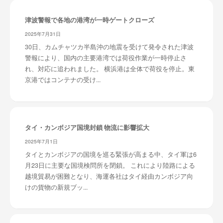
津波警報で各地の港湾が一時ゲートクローズ
2025年7月31日
30日、カムチャツカ半島沖の地震を受けて発令された津波
警報により、国内の主要港湾では荷役作業が一時停止さ
れ、対応に追われました。 横浜港は全体で荷役を停止。東
京港ではコンテナの受け...
タイ・カンボジア国境封鎖 物流に影響拡大
2025年7月1日
タイとカンボジアの国境を巡る緊張が高まる中、タイ軍は6
月23日に主要な国境検問所を閉鎖。 これにより陸路による
越境貿易が困難となり、海運各社はタイ経由カンボジア向
けの貨物の新規ブッ...