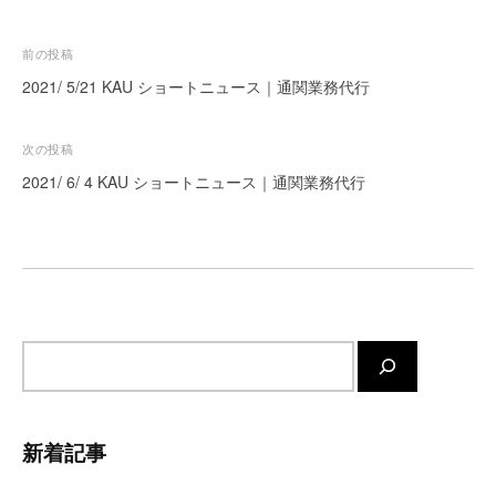
ー
ト
投
前の投稿
が
稿
2021/ 5/21 KAU ショートニュース｜通関業務代行
サ
ナ
ポ
ビ
ー
次の投稿
ト
ゲ
2021/ 6/ 4 KAU ショートニュース｜通関業務代行
し
ー
ま
シ
す
ョ
。
ン
正
確
サ
・
迅
イ
速
ト
・
内
新着記事
安
検
心
索