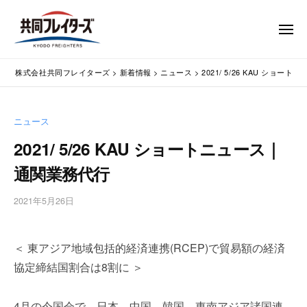
コ
式
会
ン
メ
社
テ
ニ
ュ
共
株
ン
通
ー
同
株式会社共同フレイターズ
>
新着情報
>
ニュース
>
2021/ 5/26 KAU ショ
ツ
関
式
フ
業
へ
会
レ
務
ス
社
ニュース
イ
代
キ
共
タ
行
2021/ 5/26 KAU ショートニュース｜
ッ
同
・
ー
プ
通関業務代行
輸
ズ
フ
入
レ
2021年5月26日
b
手
イ
y
続
タ
w
・
＜ 東アジア地域包括的経済連携(RCEP)で貿易額の経済
p
ー
輸
m
出
協定締結国割合は8割に ＞
ズ
a
手
s
続
4月の今国会で、日本、中国、韓国、東南アジア諸国連
t