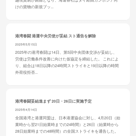
越境貿易が困難となり、海運各社はタイ経由カンボジア向
けの貨物の新規ブッ...
港湾春闘 港運中央労使が妥結 スト通告を解除
2025年5月15日
2025年の港湾春闘は14日、第5回中央団体交渉が妥結し、
労使は労働条件改善に向けた仮協定を締結した。 これによ
り、組合は18日以降の24時間ストライキと19日以降の時間
外荷役拒否...
港湾春闘妥結進まず 20日・26日に実施予定
2025年4月14日
全国港湾と港運同盟は、日本港運協会に対し、4月20日（始
業時から翌21日始業時までの24時間）と26日（始業時から
28日始業時までの48時間）の全国ストライキを通告した。