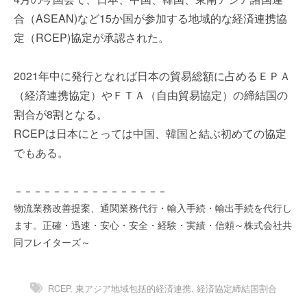
を
e
合（ASEAN)など15か国が参加する地域的な経済連携協
代
r
定（RCEP)協定が承認された。
行
し
ま
2021年中に発行となれば日本の貿易総額に占めるＥＰＡ
す
（経済連携協定）やＦＴＡ（自由貿易協定）の締結国の
。
割合が8割となる。
国
際
RCEPは日本にとっては中国、韓国と結ぶ初めての協定
規
でもある。
格
と
－－－－－－－－－－－－－－－－
Ｉ
物流業務改善提案、通関業務代行・輸入手続・輸出手続を代行し
Ｔ
ます。正確・迅速・安心・安全・経験・実績・信頼～株式会社共
化
同フレイターズ～
で
エ
キ
RCEP
,
東アジア地域包括的経済連携
,
経済協定締結国割合
ス
パ