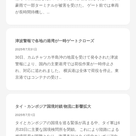
豪雨で一部ターミナルが被害を受けた。 ゲート前では車両
が長時間待機し、...
津波警報で各地の港湾が一時ゲートクローズ
2025年7月31日
30日、カムチャツカ半島沖の地震を受けて発令された津波
警報により、国内の主要港湾では荷役作業が一時停止さ
れ、対応に追われました。 横浜港は全体で荷役を停止。東
京港ではコンテナの受け...
タイ・カンボジア国境封鎖 物流に影響拡大
2025年7月1日
タイとカンボジアの国境を巡る緊張が高まる中、タイ軍は6
月23日に主要な国境検問所を閉鎖。 これにより陸路による