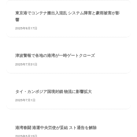
・
安
東京港でコンテナ搬出入混乱 システム障害と豪雨被害が影
全
響
・
2025年9月17日
経
験
・
実
津波警報で各地の港湾が一時ゲートクローズ
績
2025年7月31日
・
信
頼
～
タイ・カンボジア国境封鎖 物流に影響拡大
株
2025年7月1日
式
会
社
共
港湾春闘 港運中央労使が妥結 スト通告を解除
同
フ
2025年5月15日