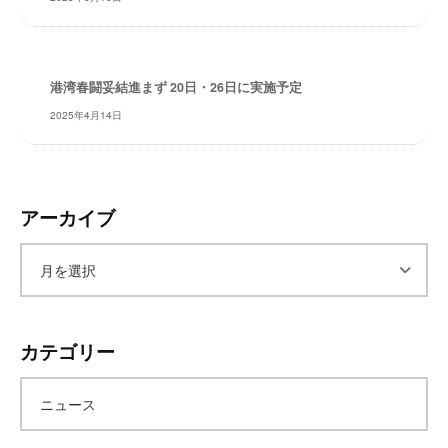
レ
イ
タ
港湾春闘妥結進まず 20日・26日に実施予定
ー
ズ
2025年4月14日
～
アーカイブ
ア
ー
カテゴリー
カ
ニュース
イ