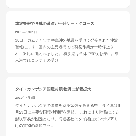
津波警報で各地の港湾が一時ゲートクローズ
2025年7月31日
30日、カムチャツカ半島沖の地震を受けて発令された津波
警報により、国内の主要港湾では荷役作業が一時停止さ
れ、対応に追われました。 横浜港は全体で荷役を停止。東
京港ではコンテナの受け...
タイ・カンボジア国境封鎖 物流に影響拡大
2025年7月1日
タイとカンボジアの国境を巡る緊張が高まる中、タイ軍は6
月23日に主要な国境検問所を閉鎖。 これにより陸路による
越境貿易が困難となり、海運各社はタイ経由カンボジア向
けの貨物の新規ブッ...