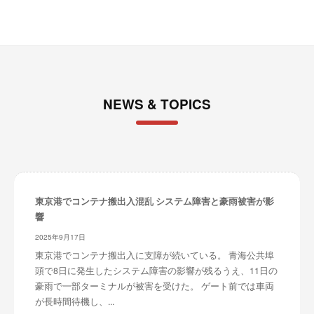
NEWS & TOPICS
東京港でコンテナ搬出入混乱 システム障害と豪雨被害が影
響
2025年9月17日
東京港でコンテナ搬出入に支障が続いている。 青海公共埠
頭で8日に発生したシステム障害の影響が残るうえ、11日の
豪雨で一部ターミナルが被害を受けた。 ゲート前では車両
が長時間待機し、...