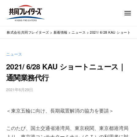
コ
式
会
ン
メ
社
テ
ニ
ュ
共
株
ン
通
ー
同
株式会社共同フレイターズ
>
新着情報
>
ニュース
>
2021/ 6/28 KAU ショ
ツ
関
式
フ
業
へ
会
レ
務
ス
社
ニュース
イ
代
キ
共
タ
行
2021/ 6/28 KAU ショートニュース｜
ッ
同
・
ー
プ
通関業務代行
輸
ズ
フ
入
レ
2021年6月29日
b
手
イ
y
続
タ
w
・
＜東京五輪に向け、長期蔵置解消の協力を要請＞
p
ー
輸
m
出
ズ
a
手
このたび、国土交通省港湾局、東京税関、東京都港湾局
s
続
より、東京港コンテナターミナル（ＣＴ）の利用者に対
t