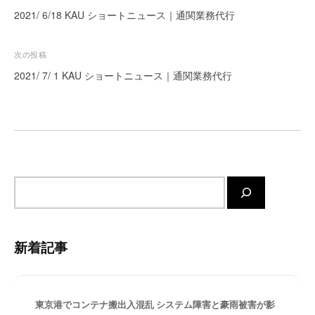
稿
ー
2021/ 6/18 KAU ショートニュース｜通関業務代行
ト
ナ
が
ビ
次の投稿
サ
ゲ
2021/ 7/ 1 KAU ショートニュース｜通関業務代行
ポ
ー
ー
ト
シ
し
ョ
ま
ン
す
。
サ
正
イ
確
ト
・
内
迅
新着記事
検
速
索
・
安
東京港でコンテナ搬出入混乱 システム障害と豪雨被害が影
心