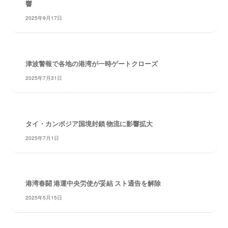
響
・
安
2025年9月17日
全
・
経
験
津波警報で各地の港湾が一時ゲートクローズ
・
2025年7月31日
実
績
・
信
タイ・カンボジア国境封鎖 物流に影響拡大
頼
2025年7月1日
～
株
式
会
港湾春闘 港運中央労使が妥結 スト通告を解除
社
2025年5月15日
共
同
フ