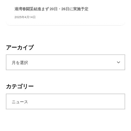
レ
港湾春闘妥結進まず 20日・26日に実施予定
イ
2025年4月14日
タ
ー
ズ
～
アーカイブ
ア
ー
カテゴリー
カ
ニュース
イ
ブ