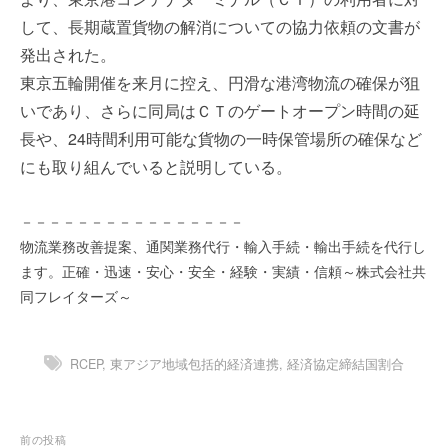
を
e
して、長期蔵置貨物の解消についての協力依頼の文書が
代
r
発出された。
行
し
東京五輪開催を来月に控え、円滑な港湾物流の確保が狙
ま
いであり、さらに同局はＣＴのゲートオープン時間の延
す
長や、24時間利用可能な貨物の一時保管場所の確保など
。
にも取り組んでいると説明している。
国
際
規
－－－－－－－－－－－－－－－－
格
物流業務改善提案、通関業務代行・輸入手続・輸出手続を代行し
と
ます。正確・迅速・安心・安全・経験・実績・信頼～株式会社共
Ｉ
同フレイターズ～
Ｔ
化
で
RCEP
,
東アジア地域包括的経済連携
,
経済協定締結国割合
エ
キ
ス
投
前の投稿
パ