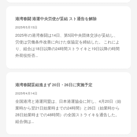
港湾春闘 港運中央労使が妥結 スト通告を解除
2025年5月15日
2025年の港湾春闘は14日、第5回中央団体交渉が妥結し、
労使は労働条件改善に向けた仮協定を締結した。 これによ
り、組合は18日以降の24時間ストライキと19日以降の時間
外荷役拒否...
港湾春闘妥結進まず 20日・26日に実施予定
2025年4月14日
全国港湾と港運同盟は、日本港運協会に対し、4月20日（始
業時から翌21日始業時までの24時間）と26日（始業時から
28日始業時までの48時間）の全国ストライキを通告した。
組合側は...