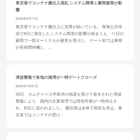
東京港でコンテナ搬出入混乱 システム障害と豪雨被害が影
響
2025年9月17日
東京港でコンテナ搬出入に支障が続いている。 青海公共埠
頭で8日に発生したシステム障害の影響が残るうえ、11日の
豪雨で一部ターミナルが被害を受けた。 ゲート前では車両
が長時間待機し、...
津波警報で各地の港湾が一時ゲートクローズ
2025年7月31日
30日、カムチャツカ半島沖の地震を受けて発令された津波
警報により、国内の主要港湾では荷役作業が一時停止さ
れ、対応に追われました。 横浜港は全体で荷役を停止。東
京港ではコンテナの受け...