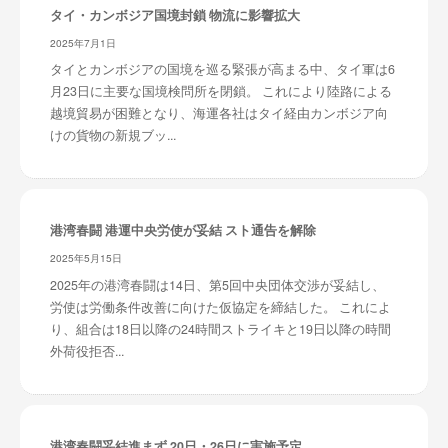
タイ・カンボジア国境封鎖 物流に影響拡大
2025年7月1日
タイとカンボジアの国境を巡る緊張が高まる中、タイ軍は6
月23日に主要な国境検問所を閉鎖。 これにより陸路による
越境貿易が困難となり、海運各社はタイ経由カンボジア向
けの貨物の新規ブッ...
港湾春闘 港運中央労使が妥結 スト通告を解除
2025年5月15日
2025年の港湾春闘は14日、第5回中央団体交渉が妥結し、
労使は労働条件改善に向けた仮協定を締結した。 これによ
り、組合は18日以降の24時間ストライキと19日以降の時間
外荷役拒否...
港湾春闘妥結進まず 20日・26日に実施予定