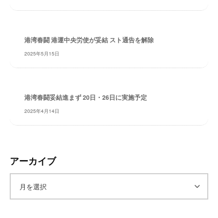
レ
イ
タ
港湾春闘 港運中央労使が妥結 スト通告を解除
ー
2025年5月15日
ズ
～
港湾春闘妥結進まず 20日・26日に実施予定
2025年4月14日
アーカイブ
ア
ー