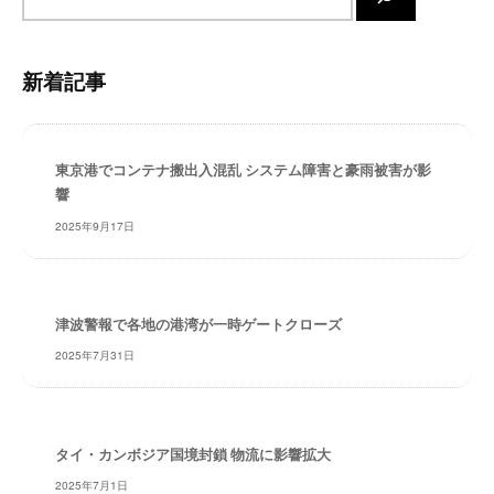
イ
・
安
ト
全
内
新着記事
・
検
経
索
験
・
東京港でコンテナ搬出入混乱 システム障害と豪雨被害が影
実
響
績
2025年9月17日
・
信
頼
～
津波警報で各地の港湾が一時ゲートクローズ
株
2025年7月31日
式
会
社
共
タイ・カンボジア国境封鎖 物流に影響拡大
同
2025年7月1日
フ