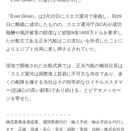
を
e
代
r
『Ever Given』は3月23日にスエズ運河で座礁し、同29
行
し
日に離礁に成功したものの、スエズ運河庁(SCA)が成功
ま
報酬や風評被害の賠償など総額9億1600万ドルを要求し
す
たが船主である正永汽船はこの支払いを拒否したことに
。
よりエジプト当局に差し押さえされていた。
国
際
規
現地で開催された出航式典では、正永汽船の檜垣社長は
格
「スエズ運河は国際海上貿易に不可欠な存在であり、多
と
くの船隊を擁する当社はその恒常的なロイヤルカスタマ
Ｉ
ー(忠誠心の高い顧客)であり続ける」とビデオメッセー
Ｔ
化
ジを寄せた。
で
エ
－－－－－－－－－－－－－－－－
キ
物流業務改善提案、通関業務代行・輸入手続・輸出手続を代行し
ス
ます。正確・迅速・安心・安全・経験・実績・信頼～株式会社共
パ