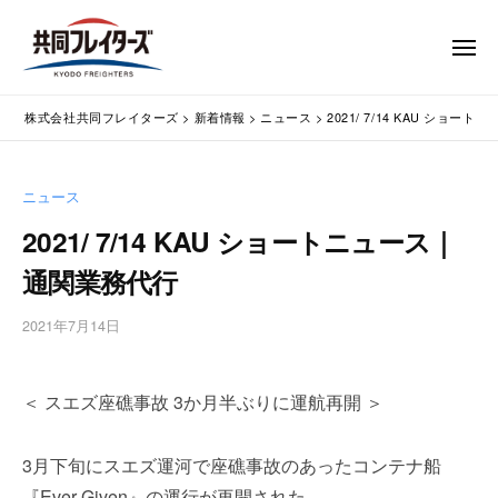
コ
式
会
ン
メ
社
テ
ニ
ュ
共
株
ン
通
ー
同
株式会社共同フレイターズ
>
新着情報
>
ニュース
>
2021/ 7/14 KAU ショ
ツ
関
式
フ
業
へ
会
レ
務
ス
社
ニュース
イ
代
キ
共
タ
行
2021/ 7/14 KAU ショートニュース｜
ッ
同
・
ー
プ
通関業務代行
輸
ズ
フ
入
レ
2021年7月14日
b
手
イ
y
続
タ
w
・
＜ スエズ座礁事故 3か月半ぶりに運航再開 ＞
p
ー
輸
m
出
ズ
a
手
3月下旬にスエズ運河で座礁事故のあったコンテナ船
s
続
『Ever Given』の運行が再開された。
t