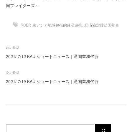
同フレイターズ～
ー
ト
が
RCEP
,
東アジア地域包括的経済連携
,
経済協定締結国割合
サ
ポ
ー
ト
投
前の投稿
し
稿
2021/ 7/12 KAU ショートニュース｜通関業務代行
ま
ナ
す
ビ
次の投稿
。
ゲ
正
2021/ 7/19 KAU ショートニュース｜通関業務代行
確
ー
・
シ
迅
ョ
速
ン
・
安
サ
心