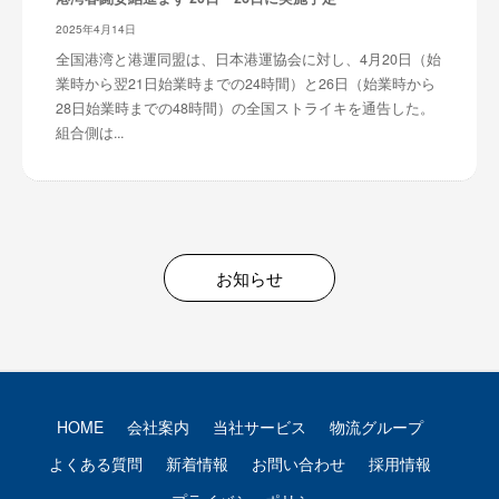
2025年4月14日
全国港湾と港運同盟は、日本港運協会に対し、4月20日（始
業時から翌21日始業時までの24時間）と26日（始業時から
28日始業時までの48時間）の全国ストライキを通告した。
組合側は...
お知らせ
HOME
会社案内
当社サービス
物流グループ
よくある質問
新着情報
お問い合わせ
採用情報