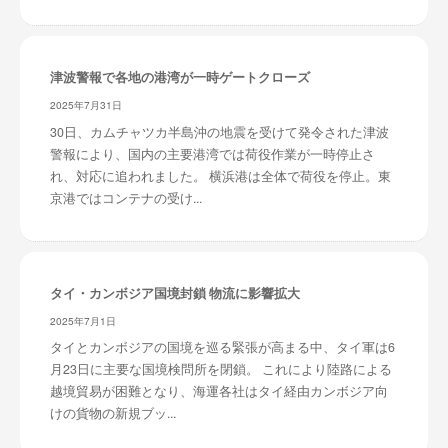
津波警報で各地の港湾が一時ゲートクローズ
2025年7月31日
30日、カムチャツカ半島沖の地震を受けて発令された津波
警報により、国内の主要港湾では荷役作業が一時停止さ
れ、対応に追われました。 横浜港は全体で荷役を停止。東
京港ではコンテナの受け...
タイ・カンボジア国境封鎖 物流に影響拡大
2025年7月1日
タイとカンボジアの国境を巡る緊張が高まる中、タイ軍は6
月23日に主要な国境検問所を閉鎖。 これにより陸路による
越境貿易が困難となり、海運各社はタイ経由カンボジア向
けの貨物の新規ブッ...