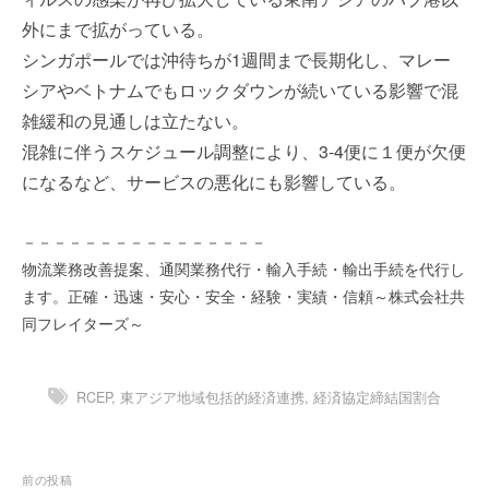
を
e
外にまで拡がっている。
代
r
シンガポールでは沖待ちが1週間まで長期化し、マレー
行
し
シアやベトナムでもロックダウンが続いている影響で混
ま
雑緩和の見通しは立たない。
す
混雑に伴うスケジュール調整により、3-4便に１便が欠便
。
になるなど、サービスの悪化にも影響している。
国
際
規
－－－－－－－－－－－－－－－－
格
物流業務改善提案、通関業務代行・輸入手続・輸出手続を代行し
と
ます。正確・迅速・安心・安全・経験・実績・信頼～株式会社共
Ｉ
同フレイターズ～
Ｔ
化
で
RCEP
,
東アジア地域包括的経済連携
,
経済協定締結国割合
エ
キ
ス
投
前の投稿
パ