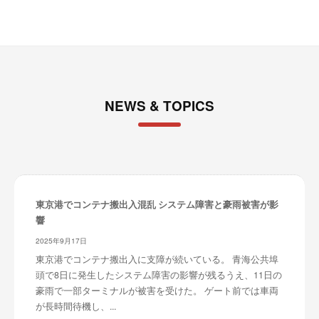
NEWS & TOPICS
東京港でコンテナ搬出入混乱 システム障害と豪雨被害が影
響
2025年9月17日
東京港でコンテナ搬出入に支障が続いている。 青海公共埠
頭で8日に発生したシステム障害の影響が残るうえ、11日の
豪雨で一部ターミナルが被害を受けた。 ゲート前では車両
が長時間待機し、...