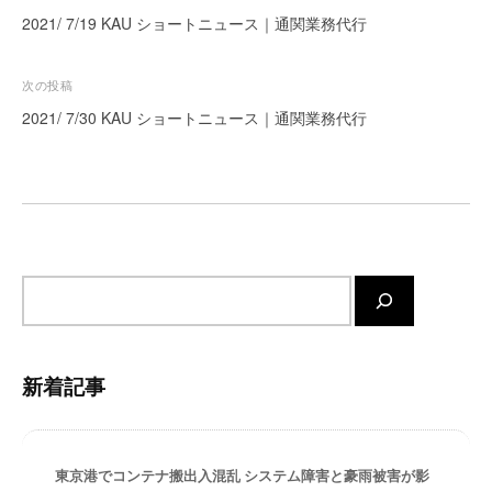
稿
ー
2021/ 7/19 KAU ショートニュース｜通関業務代行
ト
ナ
が
ビ
次の投稿
サ
ゲ
2021/ 7/30 KAU ショートニュース｜通関業務代行
ポ
ー
ー
ト
シ
し
ョ
ま
ン
す
。
サ
正
イ
確
ト
・
内
迅
新着記事
検
速
索
・
安
東京港でコンテナ搬出入混乱 システム障害と豪雨被害が影
心