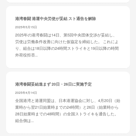
港湾春闘 港運中央労使が妥結 スト通告を解除
2025年5月15日
2025年の港湾春闘は14日、第5回中央団体交渉が妥結し、
労使は労働条件改善に向けた仮協定を締結した。 これによ
り、組合は18日以降の24時間ストライキと19日以降の時間
外荷役拒否...
港湾春闘妥結進まず 20日・26日に実施予定
2025年4月14日
全国港湾と港運同盟は、日本港運協会に対し、4月20日（始
業時から翌21日始業時までの24時間）と26日（始業時から
28日始業時までの48時間）の全国ストライキを通告した。
組合側は...