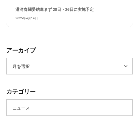
レ
港湾春闘妥結進まず 20日・26日に実施予定
イ
2025年4月14日
タ
ー
ズ
～
アーカイブ
ア
ー
カテゴリー
カ
ニュース
イ
ブ