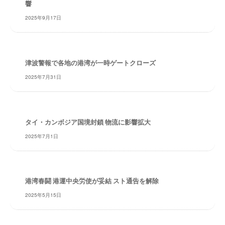
響
・
安
2025年9月17日
全
・
経
験
津波警報で各地の港湾が一時ゲートクローズ
・
2025年7月31日
実
績
・
信
タイ・カンボジア国境封鎖 物流に影響拡大
頼
2025年7月1日
～
株
式
会
港湾春闘 港運中央労使が妥結 スト通告を解除
社
2025年5月15日
共
同
フ