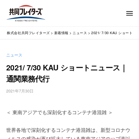
コ
式
会
ン
メ
社
テ
ニ
ュ
共
株
ン
通
ー
同
株式会社共同フレイターズ
>
新着情報
>
ニュース
>
2021/ 7/30 KAU ショ
ツ
関
式
フ
業
へ
会
レ
務
ス
社
ニュース
イ
代
キ
共
タ
行
2021/ 7/30 KAU ショートニュース｜
ッ
同
・
ー
プ
通関業務代行
輸
ズ
フ
入
レ
2021年7月30日
b
手
イ
y
続
タ
w
・
＜ 東南アジアでも深刻化するコンテナ港混雑 ＞
p
ー
輸
m
出
ズ
a
手
世界各地で深刻化するコンテナ港混雑は、新型コロナウ
s
続
ィルスの感染が再び拡大している東南アジアのハブ港以
t