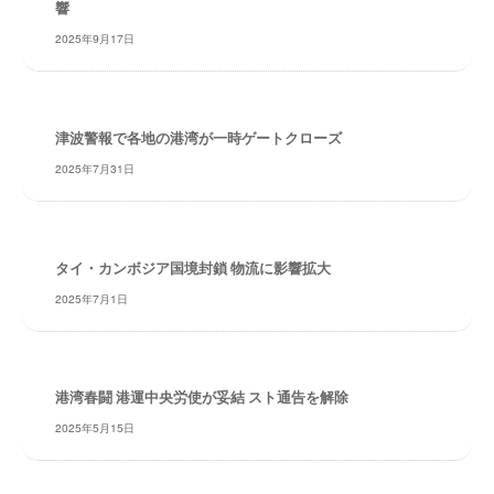
響
・
安
2025年9月17日
全
・
経
験
津波警報で各地の港湾が一時ゲートクローズ
・
2025年7月31日
実
績
・
信
タイ・カンボジア国境封鎖 物流に影響拡大
頼
2025年7月1日
～
株
式
会
港湾春闘 港運中央労使が妥結 スト通告を解除
社
2025年5月15日
共
同
フ