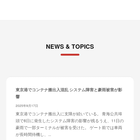
NEWS & TOPICS
東京港でコンテナ搬出入混乱 システム障害と豪雨被害が影
響
2025年9月17日
東京港でコンテナ搬出入に支障が続いている。 青海公共埠
頭で8日に発生したシステム障害の影響が残るうえ、11日の
豪雨で一部ターミナルが被害を受けた。 ゲート前では車両
が長時間待機し、...