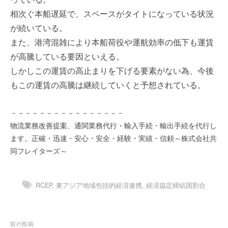
を
e
相次ぐ本船遅延で、スペースがタイトになっている状況
代
r
が続いている。
行
し
また、港湾混雑により本船荷役や運航効率の低下も運賃
ま
が高騰している要因といえる。
す
しかしこの運賃の高止まりを下げる要素がない為、今後
。
もこの運賃の高騰は継続していくと予想されている。
国
際
規
－－－－－－－－－－－－－－－－
格
物流業務改善提案、通関業務代行・輸入手続・輸出手続を代行し
と
ます。正確・迅速・安心・安全・経験・実績・信頼～株式会社共
Ｉ
同フレイターズ～
Ｔ
化
で
RCEP
,
東アジア地域包括的経済連携
,
経済協定締結国割合
エ
キ
ス
投
前の投稿
パ