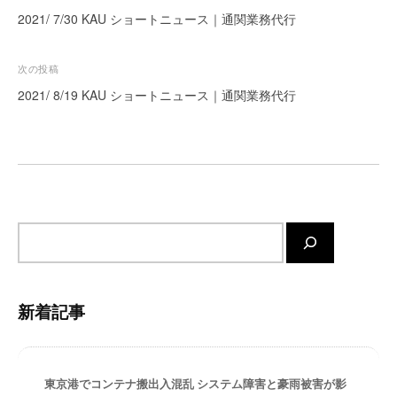
稿
ー
2021/ 7/30 KAU ショートニュース｜通関業務代行
ト
ナ
が
ビ
次の投稿
サ
ゲ
2021/ 8/19 KAU ショートニュース｜通関業務代行
ポ
ー
ー
ト
シ
し
ョ
ま
ン
す
。
サ
正
イ
確
ト
・
内
迅
新着記事
検
速
索
・
安
東京港でコンテナ搬出入混乱 システム障害と豪雨被害が影
心