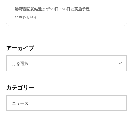
レ
港湾春闘妥結進まず 20日・26日に実施予定
イ
2025年4月14日
タ
ー
ズ
～
アーカイブ
ア
ー
カテゴリー
カ
ニュース
イ
ブ