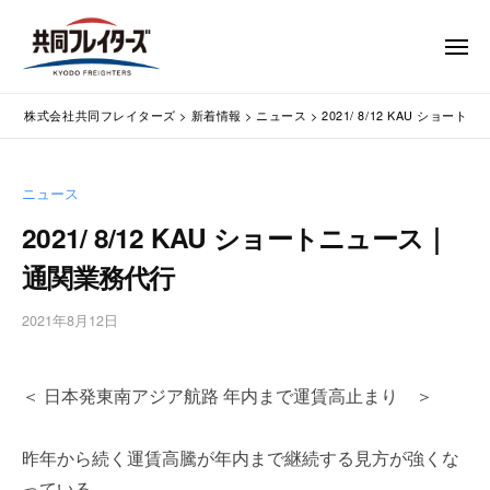
コ
式
会
ン
メ
社
テ
ニ
ュ
共
株
ン
通
ー
同
株式会社共同フレイターズ
>
新着情報
>
ニュース
>
2021/ 8/12 KAU ショ
ツ
関
式
フ
業
へ
会
レ
務
ス
社
ニュース
イ
代
キ
共
タ
行
2021/ 8/12 KAU ショートニュース｜
ッ
同
・
ー
プ
通関業務代行
輸
ズ
フ
入
レ
2021年8月12日
b
手
イ
y
続
タ
w
・
＜ 日本発東南アジア航路 年内まで運賃高止まり ＞
p
ー
輸
m
出
ズ
a
手
昨年から続く運賃高騰が年内まで継続する見方が強くな
s
続
っている。
t