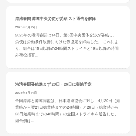
港湾春闘 港運中央労使が妥結 スト通告を解除
2025年5月15日
2025年の港湾春闘は14日、第5回中央団体交渉が妥結し、
労使は労働条件改善に向けた仮協定を締結した。 これによ
り、組合は18日以降の24時間ストライキと19日以降の時間
外荷役拒否...
港湾春闘妥結進まず 20日・26日に実施予定
2025年4月14日
全国港湾と港運同盟は、日本港運協会に対し、4月20日（始
業時から翌21日始業時までの24時間）と26日（始業時から
28日始業時までの48時間）の全国ストライキを通告した。
組合側は...