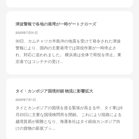
津波警報で各地の港湾が一時ゲートクローズ
2025年7月31日
30日、カムチャツカ半島沖の地震を受けて発令された津波
警報により、国内の主要港湾では荷役作業が一時停止さ
れ、対応に追われました。 横浜港は全体で荷役を停止。東
京港ではコンテナの受け...
タイ・カンボジア国境封鎖 物流に影響拡大
2025年7月1日
タイとカンボジアの国境を巡る緊張が高まる中、タイ軍は6
月23日に主要な国境検問所を閉鎖。 これにより陸路による
越境貿易が困難となり、海運各社はタイ経由カンボジア向
けの貨物の新規ブッ...