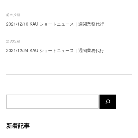
ー
ト
投
前の投稿
が
稿
2021/12/10 KAU ショートニュース｜通関業務代行
サ
ナ
ポ
ビ
次の投稿
ー
ト
ゲ
2021/12/24 KAU ショートニュース｜通関業務代行
し
ー
ま
シ
す
ョ
。
ン
正
確
サ
・
迅
イ
速
ト
・
内
新着記事
安
検
心
索