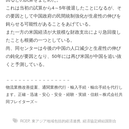
を
e
これは当初の試算から4～5年後退したことになるが、そ
代
r
の要因として中国政府の民間統制強化が生産性の伸びを
行
し
鈍らせる可能性があることをあげている。
ま
また一方の米国経済が大規模な財政支出により急回復し
す
たことも根拠の一つとしている。
。
尚、同センターは今後の中国の人口減少と生産性の伸び
国
際
の鈍化が要因となり、50年には再び米国が中国を追い抜
規
くと予測している。
格
と
－－－－－－－－－－－－－－－－
Ｉ
物流業務改善提案、通関業務代行・輸入手続・輸出手続を代行し
Ｔ
ます。正確・迅速・安心・安全・経験・実績・信頼～株式会社共
化
同フレイターズ～
で
エ
キ
RCEP
,
東アジア地域包括的経済連携
,
経済協定締結国割合
ス
パ