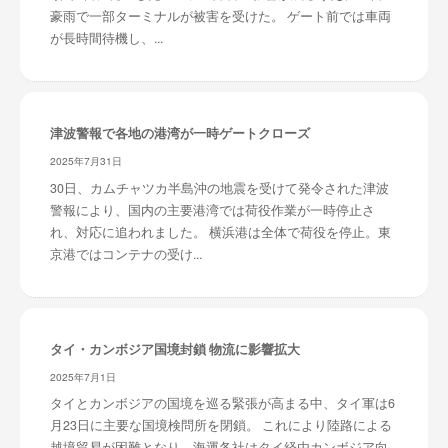
豪雨で一部ターミナルが被害を受けた。 ゲート前では車両
が長時間待機し、...
津波警報で各地の港湾が一時ゲートクローズ
2025年7月31日
30日、カムチャツカ半島沖の地震を受けて発令された津波
警報により、国内の主要港湾では荷役作業が一時停止さ
れ、対応に追われました。 横浜港は全体で荷役を停止。東
京港ではコンテナの受け...
タイ・カンボジア国境封鎖 物流に影響拡大
2025年7月1日
タイとカンボジアの国境を巡る緊張が高まる中、タイ軍は6
月23日に主要な国境検問所を閉鎖。 これにより陸路による
越境貿易が困難となり、海運各社はタイ経由カンボジア向