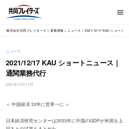
コ
式
会
ン
メ
社
テ
ニ
ュ
共
株
ン
通
ー
同
株式会社共同フレイターズ
>
新着情報
>
ニュース
>
2021/12/17 KAU ショ
ツ
関
式
フ
業
へ
会
レ
務
ス
社
ニュース
イ
代
キ
共
タ
行
2021/12/17 KAU ショートニュース｜
ッ
同
・
ー
プ
通関業務代行
輸
ズ
フ
入
レ
2021年12月17日
b
手
イ
y
続
タ
w
・
＜ 中国経済 33年に世界一に ＞
p
ー
輸
m
出
ズ
a
手
日本経済研究センターは2033年に中国のGDPが米国を上
s
続
回るとの試算をまとめた。
t