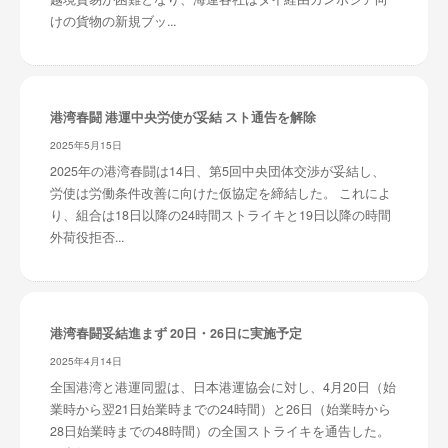
けの貨物の新規ブッ...
港湾春闘 港運中央労使が妥結 スト通告を解除
2025年5月15日
2025年の港湾春闘は14日、第5回中央団体交渉が妥結し、
労使は労働条件改善に向けた仮協定を締結した。 これによ
り、組合は18日以降の24時間ストライキと19日以降の時間
外荷役拒否...
港湾春闘妥結進まず 20日・26日に実施予定
2025年4月14日
全国港湾と港運同盟は、日本港運協会に対し、4月20日（始
業時から翌21日始業時までの24時間）と26日（始業時から
28日始業時までの48時間）の全国ストライキを通告した。