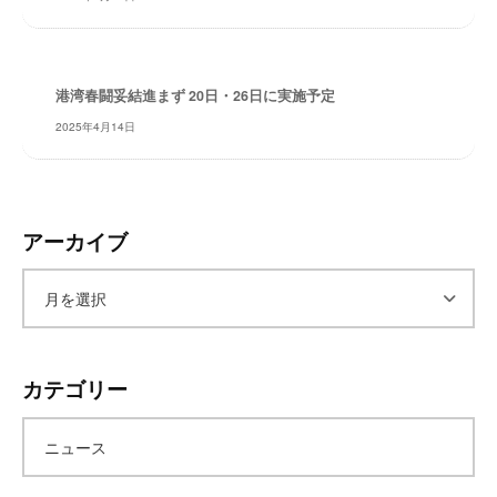
レ
イ
タ
港湾春闘妥結進まず 20日・26日に実施予定
ー
ズ
2025年4月14日
～
アーカイブ
ア
ー
カテゴリー
カ
ニュース
イ