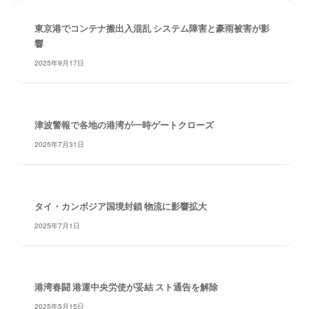
・
安
東京港でコンテナ搬出入混乱 システム障害と豪雨被害が影
全
響
・
2025年9月17日
経
験
・
実
津波警報で各地の港湾が一時ゲートクローズ
績
2025年7月31日
・
信
頼
～
タイ・カンボジア国境封鎖 物流に影響拡大
株
2025年7月1日
式
会
社
共
港湾春闘 港運中央労使が妥結 スト通告を解除
同
フ
2025年5月15日