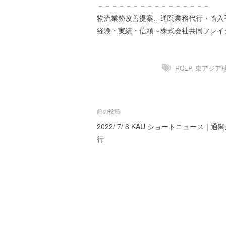
－－－－－－－－－－－－－－－－
ー
物流業務改善提案、通関業務代行・輸入
ト
経験・実績・信頼～株式会社共同フレイ
が
サ
ポ
ー
RCEP
,
東アジア
ト
し
ま
投
前の投稿
す
。
2022/ 7/ 8 KAU ショートニュース｜通
稿
正
行
ナ
確
ビ
・
迅
ゲ
速
ー
・
安
シ
心