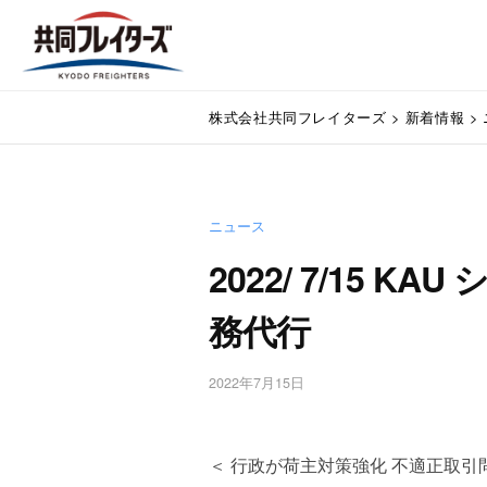
コ
式
ン
会
テ
社
株
ン
通
共
株式会社共同フレイターズ
>
新着情報
>
関
ツ
式
同
業
へ
会
フ
務
ス
代
レ
社
キ
行
イ
ニュース
ッ
共
・
プ
タ
2022/ 7/15 
同
輸
ー
入
フ
務代行
ズ
手
レ
続
・
イ
2022年7月15日
b
輸
y
タ
出
w
手
ー
p
＜ 行政が荷主対策強化 不適正取引
続
m