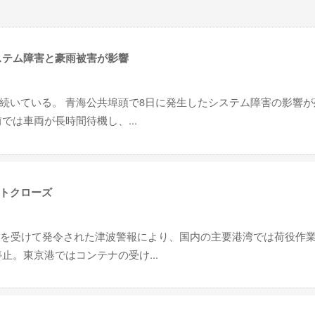
ステム障害と豪雨被害が影響
続いている。 青海公共埠頭で8日に発生したシステム障害の影響が
では車両が長時間待機し、...
トクローズ
震を受けて発令された津波警報により、国内の主要港湾では荷役作
止。東京港ではコンテナの受け...