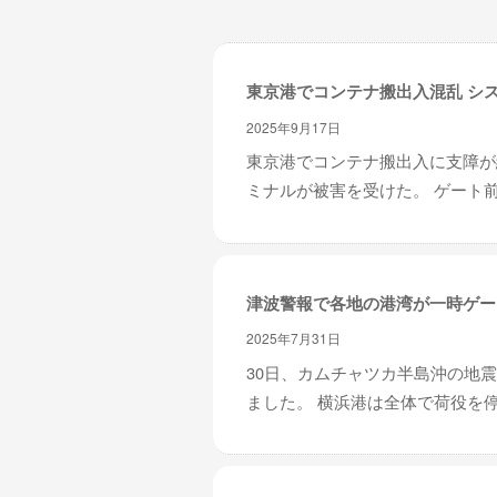
レ
イ
タ
東京港でコンテナ搬出入混乱 シ
ー
ズ
2025年9月17日
～
東京港でコンテナ搬出入に支障が
ミナルが被害を受けた。 ゲート前
津波警報で各地の港湾が一時ゲー
2025年7月31日
30日、カムチャツカ半島沖の地
ました。 横浜港は全体で荷役を停