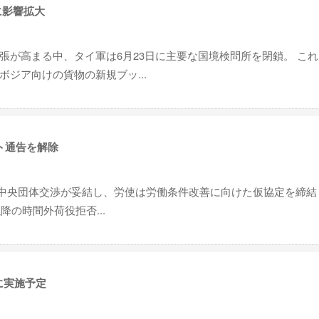
に影響拡大
張が高まる中、タイ軍は6月23日に主要な国境検問所を閉鎖。 こ
ジア向けの貨物の新規ブッ...
ト通告を解除
5回中央団体交渉が妥結し、労使は労働条件改善に向けた仮協定を締結
降の時間外荷役拒否...
に実施予定