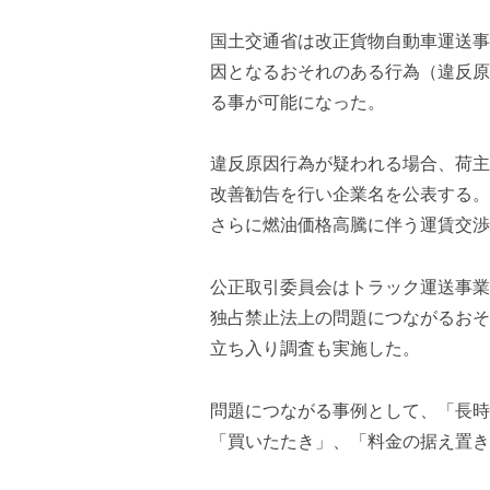
ズ
を
a
代
国土交通省は改正貨物自動車運送事
s
行
t
因となるおそれのある行為（違反原
し
e
る事が可能になった。
ま
r
す
。
違反原因行為が疑われる場合、荷主
国
改善勧告を行い企業名を公表する。
際
さらに燃油価格高騰に伴う運賃交渉
規
格
公正取引委員会はトラック運送事業
と
Ｉ
独占禁止法上の問題につながるおそ
Ｔ
立ち入り調査も実施した。
化
で
問題につながる事例として、「長時
エ
キ
「買いたたき」、「料金の据え置き
ス
パ