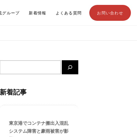
流グループ
新着情報
よくある質問
お問い合わせ
サ
イ
ト
内
新着記事
検
索
東京港でコンテナ搬出入混乱
システム障害と豪雨被害が影