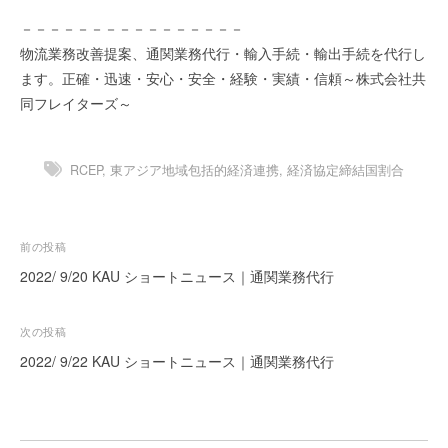
ー
－－－－－－－－－－－－－－－－
ト
物流業務改善提案、通関業務代行・輸入手続・輸出手続を代行し
が
ます。正確・迅速・安心・安全・経験・実績・信頼～株式会社共
サ
同フレイターズ～
ポ
ー
ト
RCEP
,
東アジア地域包括的経済連携
,
経済協定締結国割合
し
ま
す
投
前の投稿
。
稿
正
2022/ 9/20 KAU ショートニュース｜通関業務代行
確
ナ
・
ビ
次の投稿
迅
ゲ
2022/ 9/22 KAU ショートニュース｜通関業務代行
速
ー
・
安
シ
心
ョ