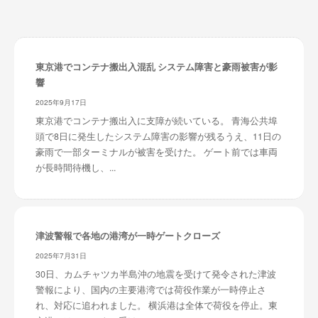
東京港でコンテナ搬出入混乱 システム障害と豪雨被害が影
響
2025年9月17日
東京港でコンテナ搬出入に支障が続いている。 青海公共埠
頭で8日に発生したシステム障害の影響が残るうえ、11日の
豪雨で一部ターミナルが被害を受けた。 ゲート前では車両
が長時間待機し、...
津波警報で各地の港湾が一時ゲートクローズ
2025年7月31日
30日、カムチャツカ半島沖の地震を受けて発令された津波
警報により、国内の主要港湾では荷役作業が一時停止さ
れ、対応に追われました。 横浜港は全体で荷役を停止。東