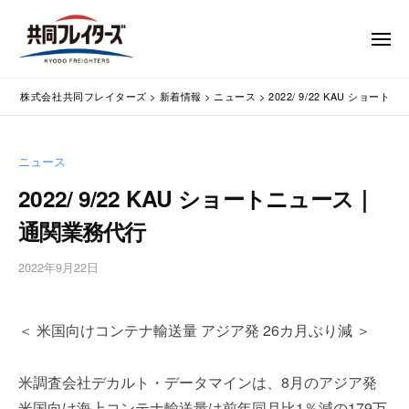
コ
式
会
ン
メ
社
テ
ニ
ュ
共
株
ン
通
ー
同
株式会社共同フレイターズ
>
新着情報
>
ニュース
>
2022/ 9/22 KAU ショ
ツ
関
式
フ
業
へ
会
レ
務
ス
社
ニュース
イ
代
キ
共
タ
行
2022/ 9/22 KAU ショートニュース｜
ッ
同
・
ー
プ
通関業務代行
輸
ズ
フ
入
レ
2022年9月22日
b
手
イ
y
続
タ
w
・
＜ 米国向けコンテナ輸送量 アジア発 26カ月ぶり減 ＞
p
ー
輸
m
出
ズ
a
手
米調査会社デカルト・データマインは、8月のアジア発
s
続
米国向け海上コンテナ輸送量は前年同月比1％減の179万
t