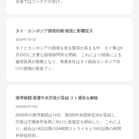
京港ではコンテナの受け...
タイ・カンボジア国境封鎖 物流に影響拡大
2025年7月1日
タイとカンボジアの国境を巡る緊張が高まる中、タイ軍は6
月23日に主要な国境検問所を閉鎖。 これにより陸路による
越境貿易が困難となり、海運各社はタイ経由カンボジア向
けの貨物の新規ブッ...
港湾春闘 港運中央労使が妥結 スト通告を解除
2025年5月15日
2025年の港湾春闘は14日、第5回中央団体交渉が妥結し、
労使は労働条件改善に向けた仮協定を締結した。 これによ
り、組合は18日以降の24時間ストライキと19日以降の時間
外荷役拒否...