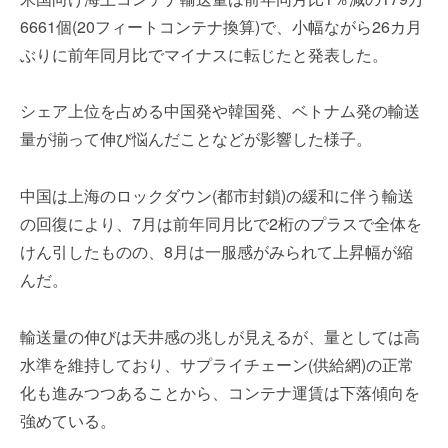
を
e
6661個(20フィートコンテナ換算)で、小幅ながら26カ月
代
r
ぶりに前年同月比でマイナスに転じたと発表した。
行
し
ま
シェア上位を占める中国発や韓国発、ベトナム発の輸送
す
量が揃って伸び悩んだことなどが影響した様子。
。
国
際
中国は上海のロックダウン(都市封鎖)の緩和に伴う輸送
規
の回復により、7月は前年同月比で2桁のプラスで全体を
格
けん引したものの、8月は一服感がみられて上昇幅が縮
と
んだ。
Ｉ
Ｔ
化
輸送量の伸びは天井感の兆しが見えるが、量としては高
で
水準を維持しており、サプライチェーン(供給網)の正常
エ
化も進みつつあることから、コンテナ運賃は下落傾向を
キ
強めている。
ス
パ