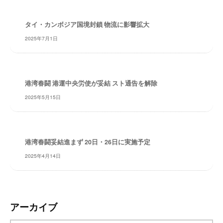
レ
イ
タイ・カンボジア国境封鎖 物流に影響拡大
タ
2025年7月1日
ー
ズ
～
港湾春闘 港運中央労使が妥結 スト通告を解除
2025年5月15日
港湾春闘妥結進まず 20日・26日に実施予定
2025年4月14日
アーカイブ