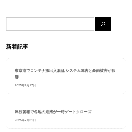
・
ン
安
全
サ
・
イ
経
ト
験
内
・
新着記事
検
実
績
索
・
信
東京港でコンテナ搬出入混乱 システム障害と豪雨被害が影
頼
響
～
2025年9月17日
株
式
会
社
津波警報で各地の港湾が一時ゲートクローズ
共
2025年7月31日
同
フ