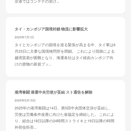
京港ではコンテナの受け...
タイ・カンボジア国境封鎖 物流に影響拡大
2025年7月1日
タイとカンボジアの国境を巡る緊張が高まる中、タイ軍は6
月23日に主要な国境検問所を閉鎖。 これにより陸路による
越境貿易が困難となり、海運各社はタイ経由カンボジア向
けの貨物の新規ブッ...
港湾春闘 港運中央労使が妥結 スト通告を解除
2025年5月15日
2025年の港湾春闘は14日、第5回中央団体交渉が妥結し、
労使は労働条件改善に向けた仮協定を締結した。 これによ
り、組合は18日以降の24時間ストライキと19日以降の時間
外荷役拒否...