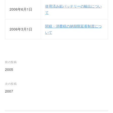
ー
使用済み鉛バッテリーの輸出につい
2006年6月1日
ト
て
が
サ
関税・消費税の納期限延長制度につ
ポ
2006年3月1日
いて
ー
ト
し
ま
す
投
前の投稿
。
稿
正
2005
確
ナ
・
ビ
次の投稿
迅
ゲ
2007
速
ー
・
安
シ
心
ョ