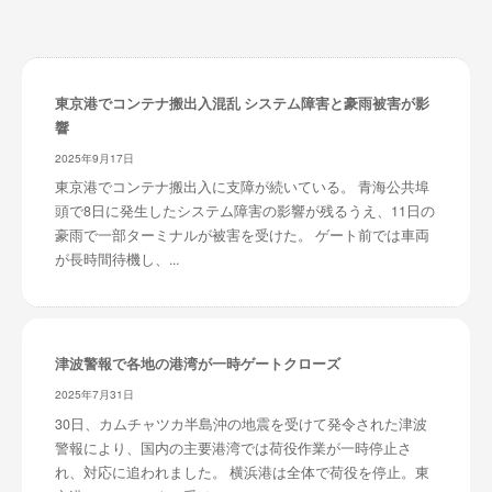
東京港でコンテナ搬出入混乱 システム障害と豪雨被害が影
響
2025年9月17日
東京港でコンテナ搬出入に支障が続いている。 青海公共埠
頭で8日に発生したシステム障害の影響が残るうえ、11日の
豪雨で一部ターミナルが被害を受けた。 ゲート前では車両
が長時間待機し、...
津波警報で各地の港湾が一時ゲートクローズ
2025年7月31日
30日、カムチャツカ半島沖の地震を受けて発令された津波
警報により、国内の主要港湾では荷役作業が一時停止さ
れ、対応に追われました。 横浜港は全体で荷役を停止。東