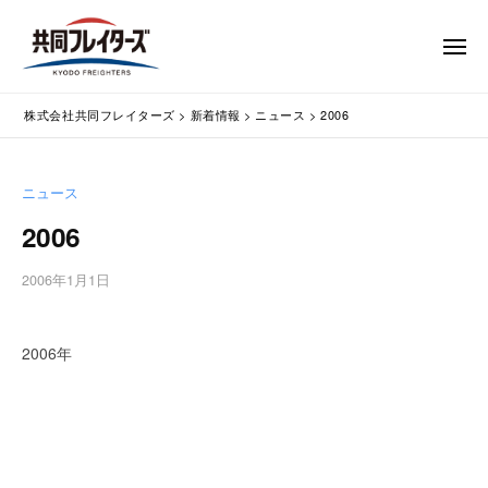
コ
式
会
ン
メ
社
テ
ニ
ュ
共
株
ン
通
ー
同
株式会社共同フレイターズ
>
新着情報
>
ニュース
>
2006
ツ
関
式
フ
業
へ
会
レ
務
ス
社
ニュース
イ
代
キ
共
タ
行
2006
ッ
同
・
ー
プ
輸
ズ
フ
2006年1月1日
b
入
レ
y
手
w
イ
続
2006年
p
タ
・
m
ー
輸
a
出
s
ズ
手
t
続
e