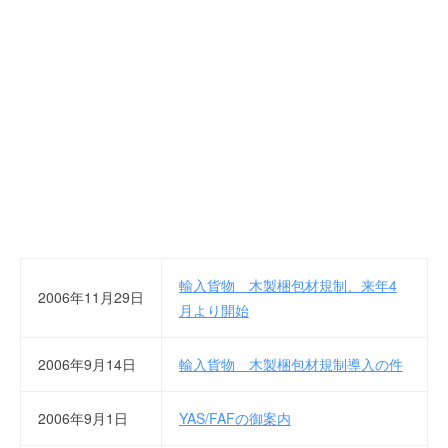
を
r
代
行
し
ま
す
。
国
際
規
格
と
Ｉ
輸入貨物 木製梱包材規制、来年4
2006年11月29日
Ｔ
月より開始
化
で
2006年9月14日
輸入貨物 木製梱包材規制導入の件
エ
キ
2006年9月1日
YAS/FAFの御案内
ス
パ