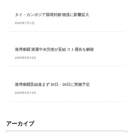
レ
イ
タイ・カンボジア国境封鎖 物流に影響拡大
タ
2025年7月1日
ー
ズ
～
港湾春闘 港運中央労使が妥結 スト通告を解除
2025年5月15日
港湾春闘妥結進まず 20日・26日に実施予定
2025年4月14日
アーカイブ