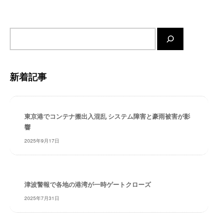
・
ン
安
全
サ
・
イ
経
ト
験
内
・
新着記事
検
実
績
索
・
信
東京港でコンテナ搬出入混乱 システム障害と豪雨被害が影
響
頼
～
2025年9月17日
株
式
会
社
津波警報で各地の港湾が一時ゲートクローズ
共
2025年7月31日
同
フ