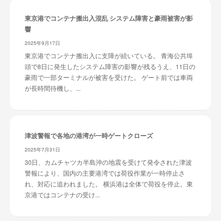
東京港でコンテナ搬出入混乱 システム障害と豪雨被害が影
響
2025年9月17日
東京港でコンテナ搬出入に支障が続いている。 青海公共埠
頭で8日に発生したシステム障害の影響が残るうえ、11日の
豪雨で一部ターミナルが被害を受けた。 ゲート前では車両
が長時間待機し、...
津波警報で各地の港湾が一時ゲートクローズ
2025年7月31日
30日、カムチャツカ半島沖の地震を受けて発令された津波
警報により、国内の主要港湾では荷役作業が一時停止さ
れ、対応に追われました。 横浜港は全体で荷役を停止。東
京港ではコンテナの受け...