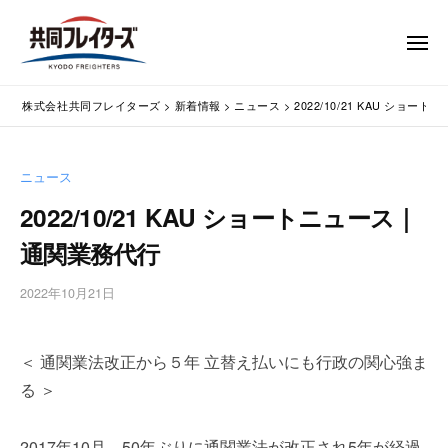
コ
式
会
ン
メ
社
テ
ニ
ュ
共
株
ン
通
ー
同
株式会社共同フレイターズ
>
新着情報
>
ニュース
>
2022/10/21 KAU ショ
ツ
関
式
フ
業
へ
会
レ
務
ス
社
ニュース
イ
代
キ
共
タ
行
2022/10/21 KAU ショートニュース｜
ッ
同
・
ー
プ
通関業務代行
輸
ズ
フ
入
レ
2022年10月21日
b
手
イ
y
続
タ
w
・
＜ 通関業法改正から５年 立替え払いにも行政の関心強ま
p
ー
輸
m
出
る ＞
ズ
a
手
s
続
2017年10月、50年ぶりに通関業法が改正され5年が経過
t