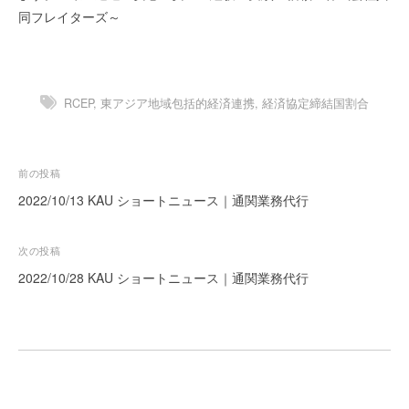
同フレイターズ～
ー
ト
が
サ
ポ
RCEP
,
東アジア地域包括的経済連携
,
経済協定締結国割合
ー
ト
し
投
前の投稿
ま
稿
2022/10/13 KAU ショートニュース｜通関業務代行
す
ナ
。
ビ
正
次の投稿
確
ゲ
2022/10/28 KAU ショートニュース｜通関業務代行
・
ー
迅
シ
速
ョ
・
安
ン
心