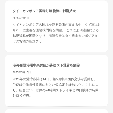
タイ・カンボジア国境封鎖 物流に影響拡大
2025年7月1日
タイとカンボジアの国境を巡る緊張が高まる中、タイ軍は6
月23日に主要な国境検問所を閉鎖。 これにより陸路による
越境貿易が困難となり、海運各社はタイ経由カンボジア向
けの貨物の新規ブッ...
港湾春闘 港運中央労使が妥結 スト通告を解除
2025年5月15日
2025年の港湾春闘は14日、第5回中央団体交渉が妥結し、
労使は労働条件改善に向けた仮協定を締結した。 これによ
り、組合は18日以降の24時間ストライキと19日以降の時間
外荷役拒否...