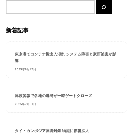
・
サ
安
イ
全
ト
・
内
新着記事
経
検
験
索
・
実
東京港でコンテナ搬出入混乱 システム障害と豪雨被害が影
績
響
・
2025年9月17日
信
頼
～
株
津波警報で各地の港湾が一時ゲートクローズ
式
2025年7月31日
会
社
共
同
タイ・カンボジア国境封鎖 物流に影響拡大
フ