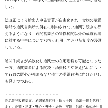
を
e
した。
代
r
行
し
法改正により輸出入申告官署が自由化され、貨物の蔵置
ま
場所や通関営業所の所在に制約されない通関手続きを行
す
えるようになり、通関営業所の管轄税関以外の蔵置官署
。
に対する申告について76％が利用しており新制度が浸透
国
際
している。
規
格
通関手続きが柔軟化し通関士の在宅勤務も可能となった
と
一方、通関業者による関税・消費税の立替え払いについ
Ｉ
て行政の関心が強まるなど積年の課題解決に向けた兆し
Ｔ
化
も見えつつある。
で
エ
－－－－－－－－－－－－－－－－
キ
物流業務改善提案、通関業務代行・輸入手続・輸出手続を代行し
ス
ます。正確・迅速・安心・安全・経験・実績・信頼～株式会社共
パ