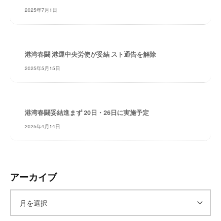
レ
2025年7月1日
イ
タ
ー
港湾春闘 港運中央労使が妥結 スト通告を解除
ズ
～
2025年5月15日
港湾春闘妥結進まず 20日・26日に実施予定
2025年4月14日
アーカイブ
ア