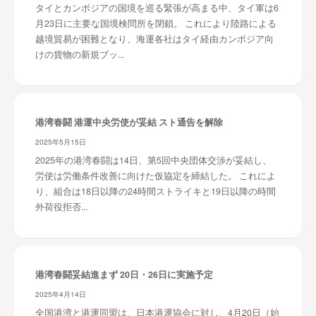
タイとカンボジアの国境を巡る緊張が高まる中、タイ軍は6
月23日に主要な国境検問所を閉鎖。 これにより陸路による
越境貿易が困難となり、海運各社はタイ経由カンボジア向
けの貨物の新規ブッ...
港湾春闘 港運中央労使が妥結 スト通告を解除
2025年5月15日
2025年の港湾春闘は14日、第5回中央団体交渉が妥結し、
労使は労働条件改善に向けた仮協定を締結した。 これによ
り、組合は18日以降の24時間ストライキと19日以降の時間
外荷役拒否...
港湾春闘妥結進まず 20日・26日に実施予定
2025年4月14日
全国港湾と港運同盟は、日本港運協会に対し、4月20日（始