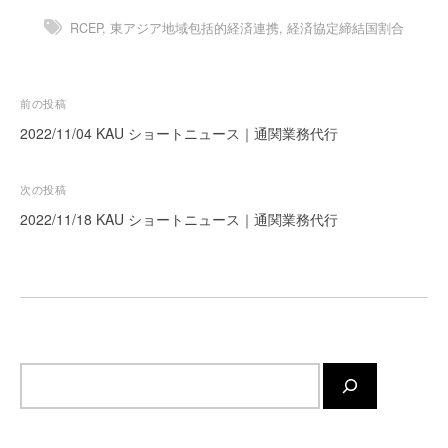
ー
RCEP
,
東アジア地域包括的経済連携
,
経済協定締結国割合
ト
が
サ
投
前の投稿
ポ
稿
2022/11/04 KAU ショートニュース｜通関業務代行
ー
ト
ナ
し
ビ
次の投稿
ま
ゲ
2022/11/18 KAU ショートニュース｜通関業務代行
す
ー
。
シ
正
確
ョ
・
ン
迅
速
サ
・
イ
安
ト
心