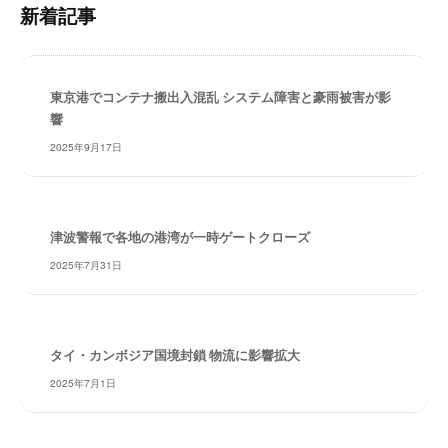
内
・
新着記事
検
安
索
全
・
東京港でコンテナ搬出入混乱 システム障害と豪雨被害が影
経
響
験
・
2025年9月17日
実
績
・
津波警報で各地の港湾が一時ゲートクローズ
信
頼
2025年7月31日
～
株
式
会
タイ・カンボジア国境封鎖 物流に影響拡大
社
2025年7月1日
共
同
フ