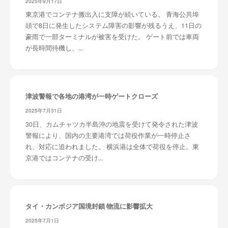
2025年9月17日
東京港でコンテナ搬出入に支障が続いている。 青海公共埠
頭で8日に発生したシステム障害の影響が残るうえ、11日の
豪雨で一部ターミナルが被害を受けた。 ゲート前では車両
が長時間待機し、...
津波警報で各地の港湾が一時ゲートクローズ
2025年7月31日
30日、カムチャツカ半島沖の地震を受けて発令された津波
警報により、国内の主要港湾では荷役作業が一時停止さ
れ、対応に追われました。 横浜港は全体で荷役を停止。東
京港ではコンテナの受け...
タイ・カンボジア国境封鎖 物流に影響拡大
2025年7月1日