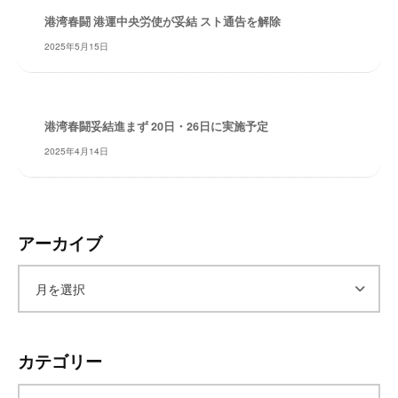
レ
港湾春闘 港運中央労使が妥結 スト通告を解除
イ
2025年5月15日
タ
ー
ズ
～
港湾春闘妥結進まず 20日・26日に実施予定
2025年4月14日
アーカイブ
ア
ー
カテゴリー
カ