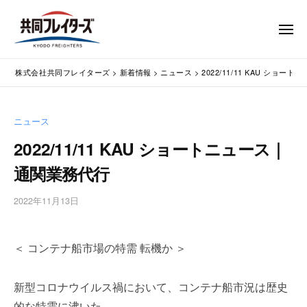
コ
式
会
ン
メ
社
テ
ニ
ュ
共
株
ン
通
ー
同
株式会社共同フレイターズ
>
新着情報
>
ニュース
>
2022/11/11 KAU ショ
ツ
関
式
フ
業
へ
会
レ
務
ス
社
ニュース
イ
代
キ
共
タ
行
2022/11/11 KAU ショートニュース｜
ッ
同
・
ー
プ
通関業務代行
輸
ズ
フ
入
レ
2022年11月13日
b
手
イ
y
続
タ
w
・
＜ コンテナ船市場の特需 転機か ＞
p
ー
輸
m
出
ズ
a
手
新型コロナウイルス禍において、コンテナ船市況は歴史
s
続
的な特需に沸いた。
t