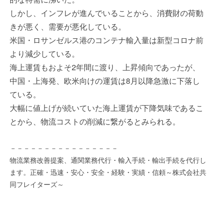
を
e
しかし、インフレが進んでいることから、消費財の荷動
代
r
きが悪く、需要が悪化している。
行
し
米国・ロサンゼルス港のコンテナ輸入量は新型コロナ前
ま
より減少している。
す
海上運賃もおよそ2年間に渡り、上昇傾向であったが、
。
中国・上海発、欧米向けの運賃は8月以降急激に下落し
国
際
ている。
規
大幅に値上げが続いていた海上運賃が下降気味であるこ
格
とから、物流コストの削減に繋がるとみられる。
と
Ｉ
－－－－－－－－－－－－－－－－
Ｔ
化
物流業務改善提案、通関業務代行・輸入手続・輸出手続を代行し
で
ます。正確・迅速・安心・安全・経験・実績・信頼～株式会社共
エ
同フレイターズ～
キ
ス
パ