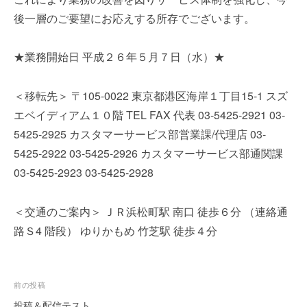
を
e
後一層のご要望にお応えする所存でございます。
代
r
行
し
★業務開始日 平成２６年５月７日（水）★
ま
す
＜移転先＞ 〒105-0022 東京都港区海岸１丁目15-1 スズ
。
エベイディアム１０階 TEL FAX 代表 03-5425-2921 03-
国
際
5425-2925 カスタマーサービス部営業課/代理店 03-
規
5425-2922 03-5425-2926 カスタマーサービス部通関課
格
03-5425-2923 03-5425-2928
と
Ｉ
＜交通のご案内＞ ＪＲ浜松町駅 南口 徒歩６分 （連絡通
Ｔ
化
路Ｓ4 階段） ゆりかもめ 竹芝駅 徒歩４分
で
エ
キ
投
前の投稿
ス
稿
パ
投稿＆配信テスト