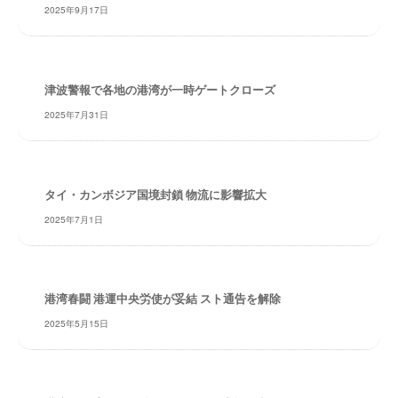
・
2025年9月17日
安
全
・
経
津波警報で各地の港湾が一時ゲートクローズ
験
2025年7月31日
・
実
績
・
タイ・カンボジア国境封鎖 物流に影響拡大
信
2025年7月1日
頼
～
株
式
港湾春闘 港運中央労使が妥結 スト通告を解除
会
2025年5月15日
社
共
同
フ