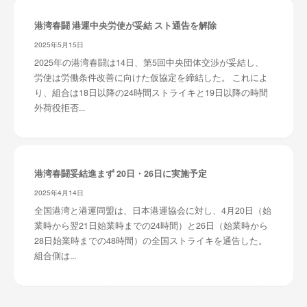
港湾春闘 港運中央労使が妥結 スト通告を解除
2025年5月15日
2025年の港湾春闘は14日、第5回中央団体交渉が妥結し、
労使は労働条件改善に向けた仮協定を締結した。 これによ
り、組合は18日以降の24時間ストライキと19日以降の時間
外荷役拒否...
港湾春闘妥結進まず 20日・26日に実施予定
2025年4月14日
全国港湾と港運同盟は、日本港運協会に対し、4月20日（始
業時から翌21日始業時までの24時間）と26日（始業時から
28日始業時までの48時間）の全国ストライキを通告した。
組合側は...