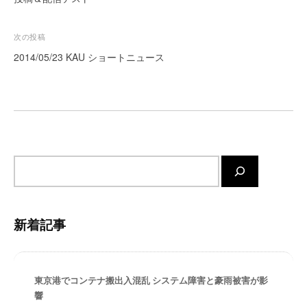
ー
ナ
ト
ビ
次の投稿
が
ゲ
2014/05/23 KAU ショートニュース
サ
ー
ポ
シ
ー
ト
ョ
し
ン
ま
す
サ
。
イ
正
ト
確
内
・
新着記事
検
迅
索
速
・
東京港でコンテナ搬出入混乱 システム障害と豪雨被害が影
安
響
心