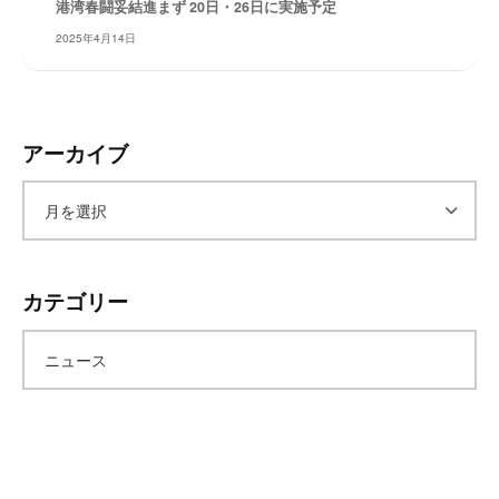
港湾春闘妥結進まず 20日・26日に実施予定
レ
2025年4月14日
イ
タ
ー
ズ
アーカイブ
～
ア
ー
カテゴリー
カ
ニュース
イ
ブ