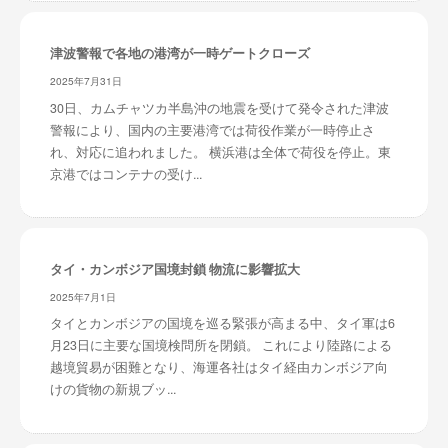
津波警報で各地の港湾が一時ゲートクローズ
2025年7月31日
30日、カムチャツカ半島沖の地震を受けて発令された津波
警報により、国内の主要港湾では荷役作業が一時停止さ
れ、対応に追われました。 横浜港は全体で荷役を停止。東
京港ではコンテナの受け...
タイ・カンボジア国境封鎖 物流に影響拡大
2025年7月1日
タイとカンボジアの国境を巡る緊張が高まる中、タイ軍は6
月23日に主要な国境検問所を閉鎖。 これにより陸路による
越境貿易が困難となり、海運各社はタイ経由カンボジア向
けの貨物の新規ブッ...