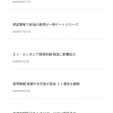
2025年9月17日
・
安
全
・
津波警報で各地の港湾が一時ゲートクローズ
経
験
2025年7月31日
・
実
績
タイ・カンボジア国境封鎖 物流に影響拡大
・
信
2025年7月1日
頼
～
株
式
港湾春闘 港運中央労使が妥結 スト通告を解除
会
2025年5月15日
社
共
同
フ