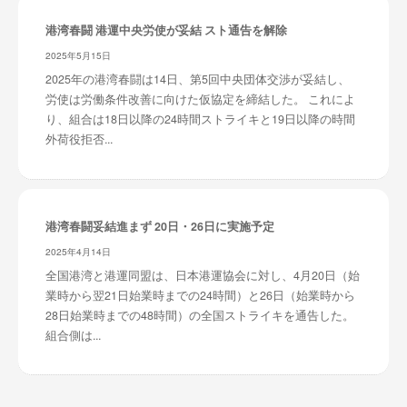
港湾春闘 港運中央労使が妥結 スト通告を解除
2025年5月15日
2025年の港湾春闘は14日、第5回中央団体交渉が妥結し、
労使は労働条件改善に向けた仮協定を締結した。 これによ
り、組合は18日以降の24時間ストライキと19日以降の時間
外荷役拒否...
港湾春闘妥結進まず 20日・26日に実施予定
2025年4月14日
全国港湾と港運同盟は、日本港運協会に対し、4月20日（始
業時から翌21日始業時までの24時間）と26日（始業時から
28日始業時までの48時間）の全国ストライキを通告した。
組合側は...