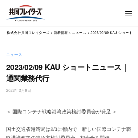
コ
式
会
ン
メ
社
テ
ニ
ュ
共
株
ン
通
ー
同
株式会社共同フレイターズ
>
新着情報
>
ニュース
>
2023/02/09 KAU ショ
ツ
関
式
フ
業
へ
会
レ
務
ス
社
ニュース
イ
代
キ
共
タ
行
2023/02/09 KAU ショートニュース｜
ッ
同
・
ー
プ
通関業務代行
輸
ズ
フ
入
レ
2023年2月9日
b
手
イ
y
続
タ
w
・
＜ 国際コンテナ戦略港湾政策検討委員会が発足 ＞
p
ー
輸
m
出
ズ
a
手
国土交通省港湾局は2/3に都内で「新しい国際コンテナ戦
s
続
略港湾政策の進め方検討委員会」初会合を開催。
t