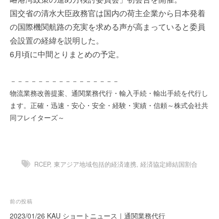
を
e
国交省の清水大臣政務官は国内の荷主企業から日本発着
代
r
の国際機関航路の充実を求める声が高まっていると委員
行
し
会設置の経緯を説明した。
ま
6月頃に中間とりまとめの予定。
す
。
－－－－－－－－－－－－－－－－
国
物流業務改善提案、通関業務代行・輸入手続・輸出手続を代行し
際
規
ます。正確・迅速・安心・安全・経験・実績・信頼～株式会社共
格
同フレイターズ～
と
Ｉ
Ｔ
化
RCEP
,
東アジア地域包括的経済連携
,
経済協定締結国割合
で
エ
キ
投
前の投稿
ス
稿
2023/01/26 KAU ショートニュース｜通関業務代行
パ