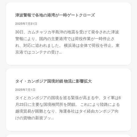
津波警報で各地の港湾が一時ゲートクローズ
2025年7月31日
30日、カムチャツカ半島沖の地震を受けて発令された津波
警報により、国内の主要港湾では荷役作業が一時停止さ
れ、対応に追われました。 横浜港は全体で荷役を停止。東
京港ではコンテナの受け...
タイ・カンボジア国境封鎖 物流に影響拡大
2025年7月1日
タイとカンボジアの国境を巡る緊張が高まる中、タイ軍は6
月23日に主要な国境検問所を閉鎖。 これにより陸路による
越境貿易が困難となり、海運各社はタイ経由カンボジア向
けの貨物の新規ブッ...