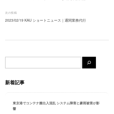
ナ
ー
ト
ビ
次の投稿
が
ゲ
2023/02/19 KAU ショートニュース｜通関業務代行
サ
ー
ポ
シ
ー
ト
ョ
し
ン
ま
す
サ
。
イ
正
ト
確
内
・
新着記事
検
迅
索
速
・
東京港でコンテナ搬出入混乱 システム障害と豪雨被害が影
安
響
心