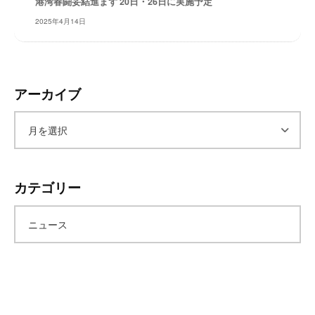
港湾春闘妥結進まず 20日・26日に実施予定
レ
2025年4月14日
イ
タ
ー
ズ
アーカイブ
～
ア
ー
カテゴリー
カ
ニュース
イ
ブ