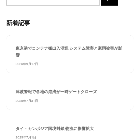
イ
・
安
ト
全
内
新着記事
・
検
経
索
験
・
東京港でコンテナ搬出入混乱 システム障害と豪雨被害が影
実
響
績
2025年9月17日
・
信
頼
～
津波警報で各地の港湾が一時ゲートクローズ
株
2025年7月31日
式
会
社
共
タイ・カンボジア国境封鎖 物流に影響拡大
同
2025年7月1日
フ