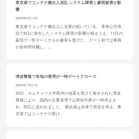
東京港でコンテナ搬出入混乱 システム障害と豪雨被害が影
響
2025年9月17日
東京港でコンテナ搬出入に支障が続いている。 青海公共埠
頭で8日に発生したシステム障害の影響が残るうえ、11日の
豪雨で一部ターミナルが被害を受けた。 ゲート前では車両
が長時間待機し、...
津波警報で各地の港湾が一時ゲートクローズ
2025年7月31日
30日、カムチャツカ半島沖の地震を受けて発令された津波
警報により、国内の主要港湾では荷役作業が一時停止さ
れ、対応に追われました。 横浜港は全体で荷役を停止。東
京港ではコンテナの受け...