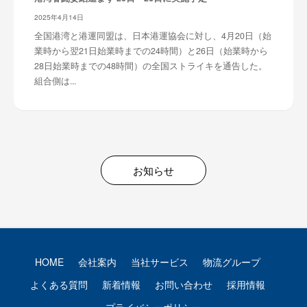
2025年4月14日
全国港湾と港運同盟は、日本港運協会に対し、4月20日（始
業時から翌21日始業時までの24時間）と26日（始業時から
28日始業時までの48時間）の全国ストライキを通告した。
組合側は...
お知らせ
HOME
会社案内
当社サービス
物流グループ
よくある質問
新着情報
お問い合わせ
採用情報