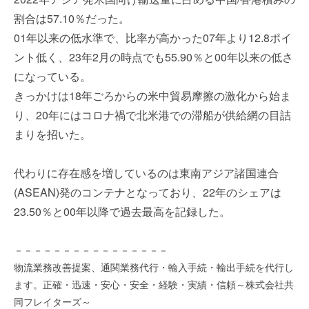
を
e
割合は57.10％だった。
代
r
01年以来の低水準で、比率が高かった07年より12.8ポイ
行
し
ント低く、23年2月の時点でも55.90％と00年以来の低さ
ま
になっている。
す
きっかけは18年ごろからの米中貿易摩擦の激化から始ま
。
り、20年にはコロナ禍で北米港での滞船が供給網の目詰
国
際
まりを招いた。
規
格
代わりに存在感を増しているのは東南アジア諸国連合
と
(ASEAN)発のコンテナとなっており、22年のシェアは
Ｉ
23.50％と00年以降で過去最高を記録した。
Ｔ
化
で
－－－－－－－－－－－－－－－－
エ
物流業務改善提案、通関業務代行・輸入手続・輸出手続を代行し
キ
ます。正確・迅速・安心・安全・経験・実績・信頼～株式会社共
ス
同フレイターズ～
パ