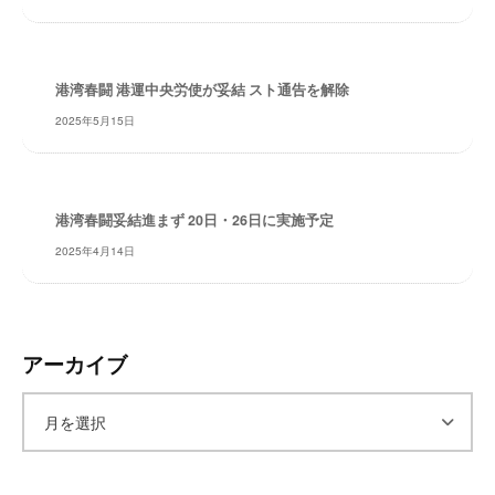
レ
イ
タ
港湾春闘 港運中央労使が妥結 スト通告を解除
ー
2025年5月15日
ズ
～
港湾春闘妥結進まず 20日・26日に実施予定
2025年4月14日
アーカイブ
ア
ー