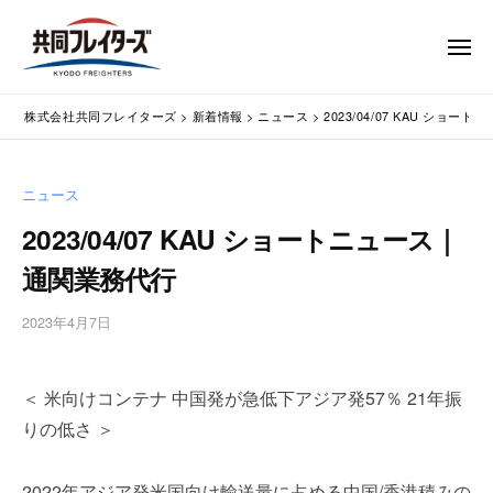
コ
式
会
ン
メ
社
テ
ニ
ュ
共
株
ン
通
ー
同
株式会社共同フレイターズ
>
新着情報
>
ニュース
>
2023/04/07 KAU ショ
ツ
関
式
フ
業
へ
会
レ
務
ス
社
ニュース
イ
代
キ
共
タ
行
2023/04/07 KAU ショートニュース｜
ッ
同
・
ー
プ
通関業務代行
輸
ズ
フ
入
レ
2023年4月7日
b
手
イ
y
続
タ
w
・
＜ 米向けコンテナ 中国発が急低下アジア発57％ 21年振
p
ー
輸
m
出
りの低さ ＞
ズ
a
手
s
続
2022年アジア発米国向け輸送量に占める中国/香港積みの
t