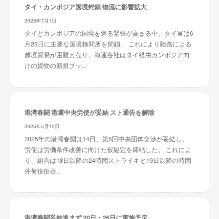
タイ・カンボジア国境封鎖 物流に影響拡大
2025年7月1日
タイとカンボジアの国境を巡る緊張が高まる中、タイ軍は6
月23日に主要な国境検問所を閉鎖。 これにより陸路による
越境貿易が困難となり、海運各社はタイ経由カンボジア向
けの貨物の新規ブッ...
港湾春闘 港運中央労使が妥結 スト通告を解除
2025年5月15日
2025年の港湾春闘は14日、第5回中央団体交渉が妥結し、
労使は労働条件改善に向けた仮協定を締結した。 これによ
り、組合は18日以降の24時間ストライキと19日以降の時間
外荷役拒否...
港湾春闘妥結進まず 20日・26日に実施予定