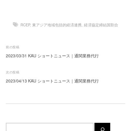
ー
ト
が
RCEP
,
東アジア地域包括的経済連携
,
経済協定締結国割合
サ
ポ
ー
ト
投
前の投稿
し
稿
2023/03/31 KAU ショートニュース｜通関業務代行
ま
ナ
す
ビ
次の投稿
。
ゲ
正
2023/04/13 KAU ショートニュース｜通関業務代行
確
ー
・
シ
迅
ョ
速
ン
・
安
サ
心