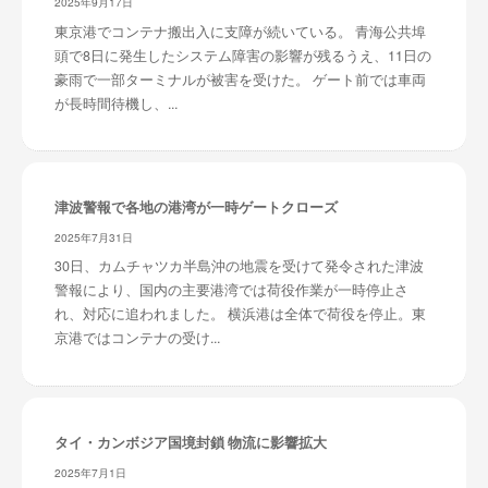
2025年9月17日
東京港でコンテナ搬出入に支障が続いている。 青海公共埠
頭で8日に発生したシステム障害の影響が残るうえ、11日の
豪雨で一部ターミナルが被害を受けた。 ゲート前では車両
が長時間待機し、...
津波警報で各地の港湾が一時ゲートクローズ
2025年7月31日
30日、カムチャツカ半島沖の地震を受けて発令された津波
警報により、国内の主要港湾では荷役作業が一時停止さ
れ、対応に追われました。 横浜港は全体で荷役を停止。東
京港ではコンテナの受け...
タイ・カンボジア国境封鎖 物流に影響拡大
2025年7月1日