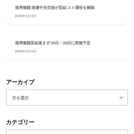
レ
港湾春闘 港運中央労使が妥結 スト通告を解除
イ
2025年5月15日
タ
ー
ズ
～
港湾春闘妥結進まず 20日・26日に実施予定
2025年4月14日
アーカイブ
ア
ー
カテゴリー
カ