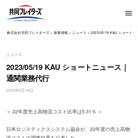
コ
式
会
ン
メ
社
テ
ニ
ュ
共
株
ン
通
ー
同
株式会社共同フレイターズ
>
新着情報
>
ニュース
>
2023/05/19 KAU ショ
ツ
関
式
フ
業
へ
会
レ
務
ス
社
ニュース
イ
代
キ
共
タ
行
2023/05/19 KAU ショートニュース｜
ッ
同
・
ー
プ
通関業務代行
輸
ズ
フ
入
レ
2023年5月19日
b
手
イ
y
続
タ
w
・
＜ 22年度売上高物流コスト比率は5.31％ ＞
p
ー
輸
m
出
ズ
a
手
日本ロジスティクスシステム協会が、22年度の売上高物
s
続
流コストの調査結果を公表した。
t