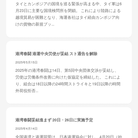
タイとカンボジアの国境を巡る緊張が高まる中、タイ軍は6
月23日に主要な国境検問所を閉鎖。 これにより陸路による
越境貿易が困難となり、海運各社はタイ経由カンボジア向
けの貨物の新規ブッ...
港湾春闘 港運中央労使が妥結 スト通告を解除
2025年5月15日
2025年の港湾春闘は14日、第5回中央団体交渉が妥結し、
労使は労働条件改善に向けた仮協定を締結した。 これによ
り、組合は18日以降の24時間ストライキと19日以降の時間
外荷役拒否...
港湾春闘妥結進まず 20日・26日に実施予定
2025年4月14日
全国港湾と港運同盟は、日本港運協会に対し、4月20日（始