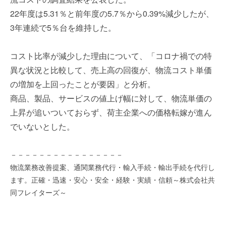
を
e
22年度は5.31％と前年度の5.7％から0.39%減少したが、
代
r
3年連続で5％台を維持した。
行
し
ま
コスト比率が減少した理由について、「コロナ禍での特
す
異な状況と比較して、売上高の回復が、物流コスト単価
。
の増加を上回ったことが要因」と分析。
国
際
商品、製品、サービスの値上げ幅に対して、物流単価の
規
上昇が追いついておらず、荷主企業への価格転嫁が進ん
格
でいないとした。
と
Ｉ
－－－－－－－－－－－－－－－－
Ｔ
化
物流業務改善提案、通関業務代行・輸入手続・輸出手続を代行し
で
ます。正確・迅速・安心・安全・経験・実績・信頼～株式会社共
エ
同フレイターズ～
キ
ス
パ