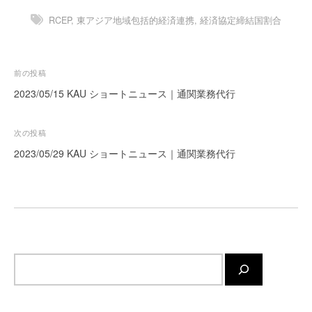
ー
RCEP
,
東アジア地域包括的経済連携
,
経済協定締結国割合
ト
が
サ
投
前の投稿
ポ
稿
2023/05/15 KAU ショートニュース｜通関業務代行
ー
ト
ナ
し
ビ
次の投稿
ま
ゲ
2023/05/29 KAU ショートニュース｜通関業務代行
す
ー
。
シ
正
確
ョ
・
ン
迅
速
サ
・
イ
安
ト
心