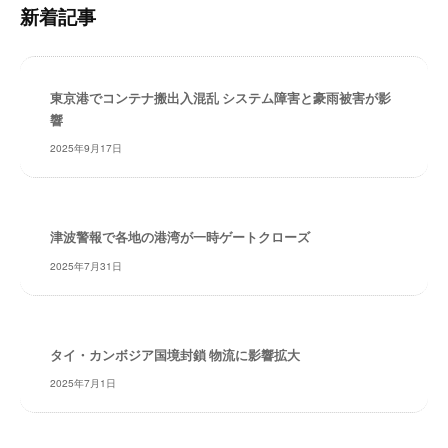
内
・
新着記事
検
安
索
全
・
東京港でコンテナ搬出入混乱 システム障害と豪雨被害が影
経
響
験
・
2025年9月17日
実
績
・
津波警報で各地の港湾が一時ゲートクローズ
信
頼
2025年7月31日
～
株
式
会
タイ・カンボジア国境封鎖 物流に影響拡大
社
2025年7月1日
共
同
フ