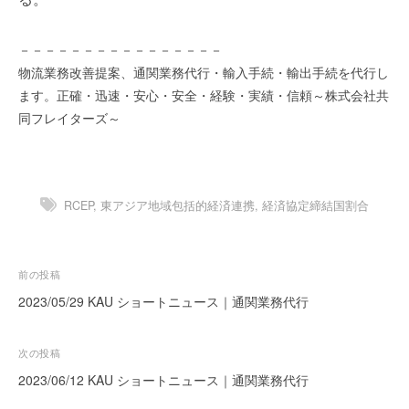
ー
ト
－－－－－－－－－－－－－－－－
が
物流業務改善提案、通関業務代行・輸入手続・輸出手続を代行し
サ
ます。正確・迅速・安心・安全・経験・実績・信頼～株式会社共
ポ
同フレイターズ～
ー
ト
し
ま
RCEP
,
東アジア地域包括的経済連携
,
経済協定締結国割合
す
。
正
確
投
前の投稿
・
稿
2023/05/29 KAU ショートニュース｜通関業務代行
迅
ナ
速
ビ
次の投稿
・
ゲ
安
2023/06/12 KAU ショートニュース｜通関業務代行
心
ー