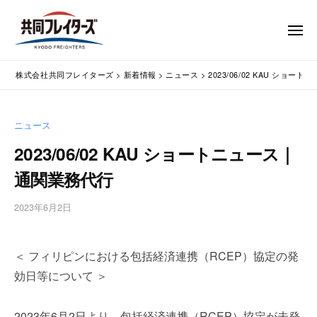
コ
式
会
ン
メ
社
テ
ニ
ュ
共
株
ン
通
ー
同
株式会社共同フレイターズ
>
新着情報
>
ニュース
>
2023/06/02 KAU ショ
ツ
関
式
フ
業
へ
会
レ
務
ス
社
ニュース
イ
代
キ
共
タ
行
2023/06/02 KAU ショートニュース｜
ッ
同
・
ー
プ
通関業務代行
輸
ズ
フ
入
レ
2023年6月2日
b
手
イ
y
続
タ
w
・
＜ フィリピンにおける包括経済連携（RCEP）協定の発
p
ー
輸
m
出
効日等について ＞
ズ
a
手
s
続
2023年6月2日より、包括経済連携（RCEP）協定が未発
t