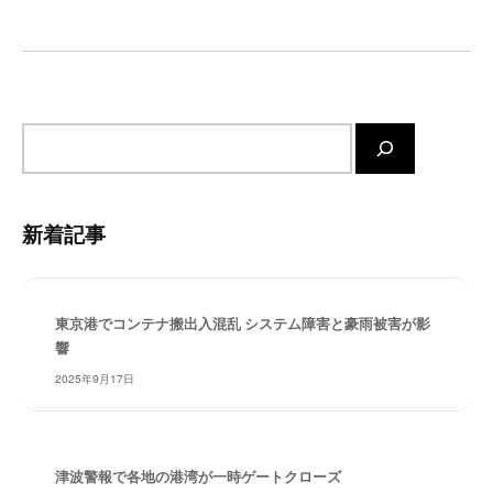
・
シ
安
ョ
全
ン
・
経
サ
験
・
イ
実
ト
績
内
新着記事
・
検
信
索
頼
～
東京港でコンテナ搬出入混乱 システム障害と豪雨被害が影
株
響
式
2025年9月17日
会
社
共
同
津波警報で各地の港湾が一時ゲートクローズ
フ