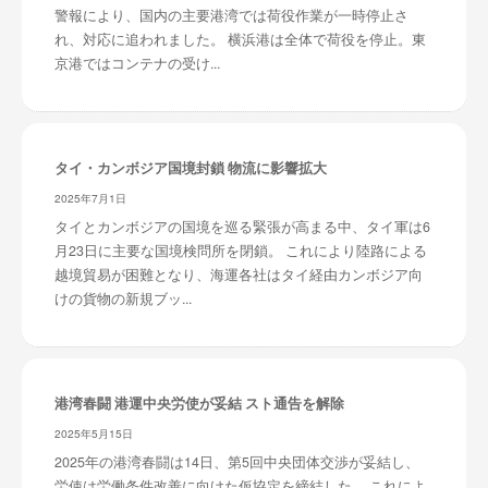
警報により、国内の主要港湾では荷役作業が一時停止さ
れ、対応に追われました。 横浜港は全体で荷役を停止。東
京港ではコンテナの受け...
タイ・カンボジア国境封鎖 物流に影響拡大
2025年7月1日
タイとカンボジアの国境を巡る緊張が高まる中、タイ軍は6
月23日に主要な国境検問所を閉鎖。 これにより陸路による
越境貿易が困難となり、海運各社はタイ経由カンボジア向
けの貨物の新規ブッ...
港湾春闘 港運中央労使が妥結 スト通告を解除
2025年5月15日
2025年の港湾春闘は14日、第5回中央団体交渉が妥結し、
労使は労働条件改善に向けた仮協定を締結した。 これによ