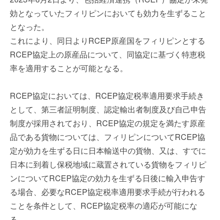
を
e
効となっていたフィリピンにおいても効力を生ずること
代
r
となった。
行
し
これにより、同日よりRCEP原産国をフィリピンとする
ま
RCEP協定上の原産品について、同協定に基づく特恵税
す
率を適用することが可能となる。
。
国
際
RCEP協定においては、RCEP協定税率適用要求手続き
規
として、第三者証明制度、認定輸出者制度及び自己申告
格
制度が採用されており、RCEP協定の規定を満たす原産
と
品である貨物については、フィリピンについてRCEP協
Ｉ
定が効力を生ずる日に日本輸送中の貨物、又は、すでに
Ｔ
化
日本に到着し保税地域に蔵置されている貨物をフィリピ
で
ンについてRCEP協定の効力を生ずる日後に輸入申告す
エ
る場合、必要なRCEP協定税率適用要求手続が行われる
キ
ことを条件として、RCEP協定税率の適応が可能にな
ス
パ
る。