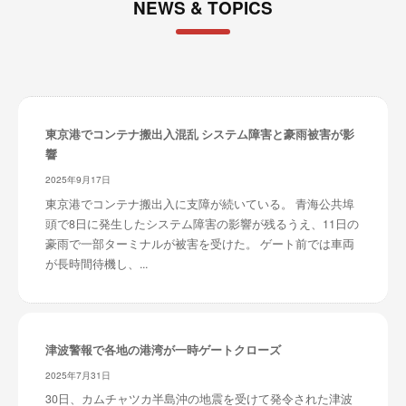
NEWS & TOPICS
東京港でコンテナ搬出入混乱 システム障害と豪雨被害が影
響
2025年9月17日
東京港でコンテナ搬出入に支障が続いている。 青海公共埠
頭で8日に発生したシステム障害の影響が残るうえ、11日の
豪雨で一部ターミナルが被害を受けた。 ゲート前では車両
が長時間待機し、...
津波警報で各地の港湾が一時ゲートクローズ
2025年7月31日
30日、カムチャツカ半島沖の地震を受けて発令された津波