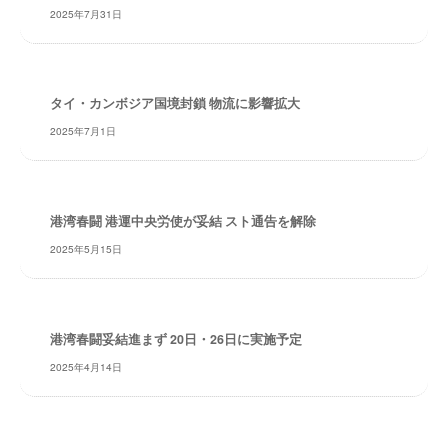
2025年7月31日
レ
イ
タ
ー
タイ・カンボジア国境封鎖 物流に影響拡大
ズ
2025年7月1日
～
港湾春闘 港運中央労使が妥結 スト通告を解除
2025年5月15日
港湾春闘妥結進まず 20日・26日に実施予定
2025年4月14日