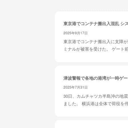
レ
イ
タ
東京港でコンテナ搬出入混乱 シ
ー
ズ
2025年9月17日
～
東京港でコンテナ搬出入に支障が
ミナルが被害を受けた。 ゲート前
津波警報で各地の港湾が一時ゲー
2025年7月31日
30日、カムチャツカ半島沖の地
ました。 横浜港は全体で荷役を停