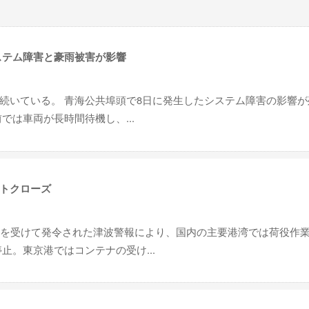
ステム障害と豪雨被害が影響
続いている。 青海公共埠頭で8日に発生したシステム障害の影響が
では車両が長時間待機し、...
トクローズ
震を受けて発令された津波警報により、国内の主要港湾では荷役作
止。東京港ではコンテナの受け...