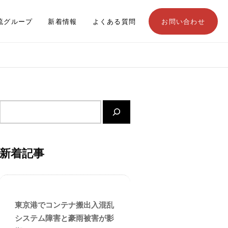
流グループ
新着情報
よくある質問
お問い合わせ
サ
イ
ト
内
新着記事
検
索
東京港でコンテナ搬出入混乱
システム障害と豪雨被害が影