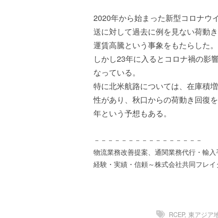
ズ
を
a
代
2020年から始まった新型コロナ
s
行
t
送に対して過去に例を見ない荷動き
し
e
運賃高騰という事象をもたらした。
ま
r
しかし23年に入るとコロナ禍の影
す
。
なっている。
国
特に北米航路については、在庫積増
際
性があり、秋口からの荷動き回復を
規
年という予想もある。
格
と
Ｉ
－－－－－－－－－－－－－－－－
Ｔ
物流業務改善提案、通関業務代行・輸入
化
経験・実績・信頼～株式会社共同フレイ
で
エ
キ
ス
RCEP
,
東アジア
パ