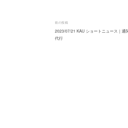
ー
ト
が
投
前の投稿
サ
2023/07/21 KAU ショートニュース｜
稿
ポ
代行
ー
ナ
ト
ビ
し
ま
ゲ
す
ー
。
正
シ
確
ョ
・
ン
迅
速
・
安
心