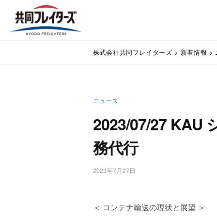
コ
式
ン
会
テ
社
株
ン
通
共
株式会社共同フレイターズ
>
新着情報
>
関
ツ
式
同
業
へ
会
フ
務
ス
代
レ
社
キ
行
イ
ニュース
ッ
共
・
プ
タ
2023/07/27 
同
輸
ー
入
フ
務代行
ズ
手
レ
続
・
イ
2023年7月27日
b
輸
y
タ
出
w
手
ー
p
＜ コンテナ輸送の現状と展望 ＞
続
m