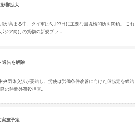
に影響拡大
張が高まる中、タイ軍は6月23日に主要な国境検問所を閉鎖。 こ
ジア向けの貨物の新規ブッ...
ト通告を解除
5回中央団体交渉が妥結し、労使は労働条件改善に向けた仮協定を締結
降の時間外荷役拒否...
に実施予定