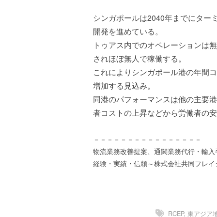
ズ
を
a
代
シンガポールは2040年までにタ
s
行
t
開発を進めている。
し
e
トゥアス内でのオペレーションは無
ま
r
されほぼ無人で稼働する。
す
。
これによりシンガポール港の年間コン
国
増加する見込み。
際
同港のパフォーマンスは他の主要港
規
者コストの上昇などから労働者の安
格
と
Ｉ
－－－－－－－－－－－－－－－－
Ｔ
物流業務改善提案、通関業務代行・輸入
化
経験・実績・信頼～株式会社共同フレイ
で
エ
キ
ス
RCEP
,
東アジア
パ