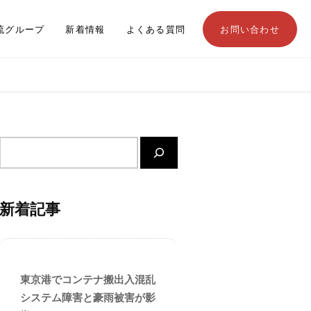
流グループ
新着情報
よくある質問
お問い合わせ
サ
イ
ト
内
新着記事
検
索
東京港でコンテナ搬出入混乱
システム障害と豪雨被害が影