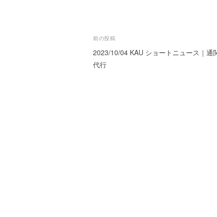
ー
ト
が
投
前の投稿
サ
2023/10/04 KAU ショートニュース｜
稿
ポ
代行
ー
ナ
ト
ビ
し
ま
ゲ
す
ー
。
正
シ
確
ョ
・
ン
迅
速
・
安
心