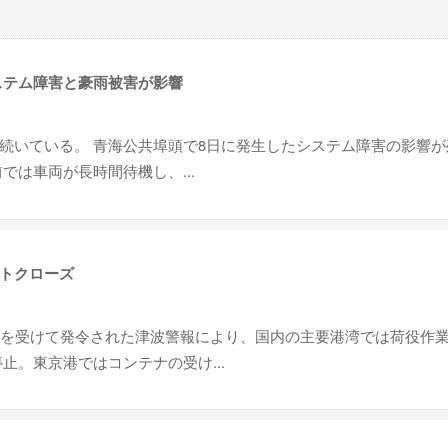
ステム障害と豪雨被害が影響
続いている。 青海公共埠頭で8日に発生したシステム障害の影響が
では車両が長時間待機し、...
トクローズ
震を受けて発令された津波警報により、国内の主要港湾では荷役作
止。東京港ではコンテナの受け...