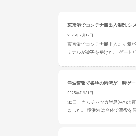
レ
イ
タ
東京港でコンテナ搬出入混乱 シ
ー
ズ
2025年9月17日
～
東京港でコンテナ搬出入に支障が
ミナルが被害を受けた。 ゲート前
津波警報で各地の港湾が一時ゲー
2025年7月31日
30日、カムチャツカ半島沖の地
ました。 横浜港は全体で荷役を停