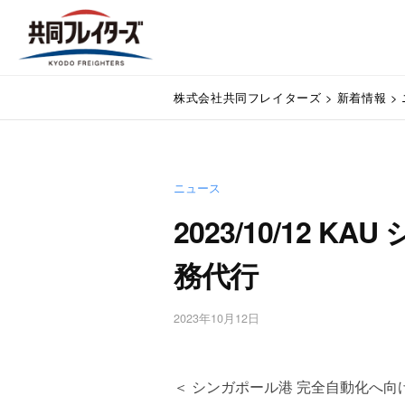
コ
式
ン
会
テ
社
株
ン
通
共
株式会社共同フレイターズ
>
新着情報
>
関
ツ
式
同
業
へ
会
フ
務
ス
代
レ
社
キ
行
イ
ニュース
ッ
共
・
プ
タ
2023/10/12 
同
輸
ー
入
フ
務代行
ズ
手
レ
続
・
イ
2023年10月12日
b
輸
y
タ
出
w
手
ー
p
＜ シンガポール港 完全自動化へ向
続
m