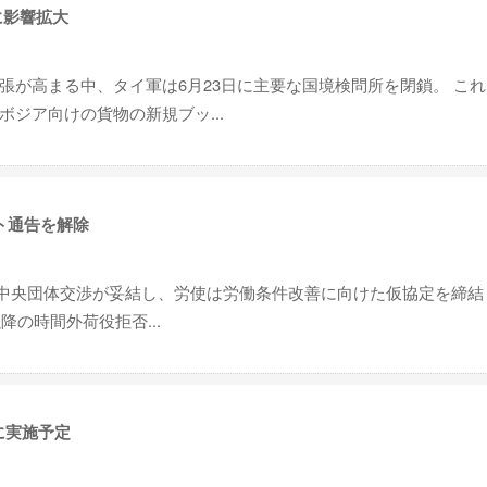
に影響拡大
張が高まる中、タイ軍は6月23日に主要な国境検問所を閉鎖。 こ
ジア向けの貨物の新規ブッ...
ト通告を解除
5回中央団体交渉が妥結し、労使は労働条件改善に向けた仮協定を締結
降の時間外荷役拒否...
に実施予定