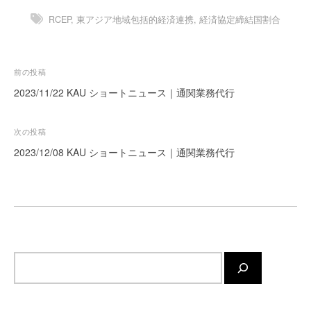
ー
RCEP
,
東アジア地域包括的経済連携
,
経済協定締結国割合
ト
が
サ
投
前の投稿
ポ
稿
2023/11/22 KAU ショートニュース｜通関業務代行
ー
ト
ナ
し
ビ
次の投稿
ま
ゲ
2023/12/08 KAU ショートニュース｜通関業務代行
す
ー
。
シ
正
確
ョ
・
ン
迅
速
サ
・
イ
安
ト
心