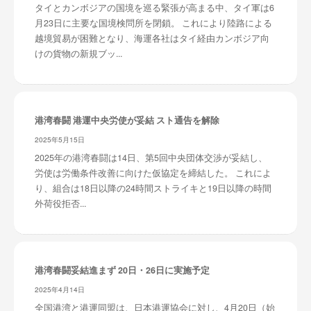
タイとカンボジアの国境を巡る緊張が高まる中、タイ軍は6
月23日に主要な国境検問所を閉鎖。 これにより陸路による
越境貿易が困難となり、海運各社はタイ経由カンボジア向
けの貨物の新規ブッ...
港湾春闘 港運中央労使が妥結 スト通告を解除
2025年5月15日
2025年の港湾春闘は14日、第5回中央団体交渉が妥結し、
労使は労働条件改善に向けた仮協定を締結した。 これによ
り、組合は18日以降の24時間ストライキと19日以降の時間
外荷役拒否...
港湾春闘妥結進まず 20日・26日に実施予定
2025年4月14日
全国港湾と港運同盟は、日本港運協会に対し、4月20日（始