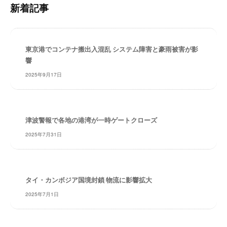
内
・
新着記事
検
安
索
全
・
東京港でコンテナ搬出入混乱 システム障害と豪雨被害が影
経
響
験
・
2025年9月17日
実
績
・
津波警報で各地の港湾が一時ゲートクローズ
信
頼
2025年7月31日
～
株
式
会
タイ・カンボジア国境封鎖 物流に影響拡大
社
2025年7月1日
共
同
フ