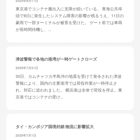
2025年9月17日
東京港でコンテナ搬出入に支障が続いている。 青海公共埠
頭で8日に発生したシステム障害の影響が残るうえ、11日の
豪雨で一部ターミナルが被害を受けた。 ゲート前では車両
が長時間待機し、...
津波警報で各地の港湾が一時ゲートクローズ
2025年7月31日
30日、カムチャツカ半島沖の地震を受けて発令された津波
警報により、国内の主要港湾では荷役作業が一時停止さ
れ、対応に追われました。 横浜港は全体で荷役を停止。東
京港ではコンテナの受け...
タイ・カンボジア国境封鎖 物流に影響拡大
2025年7月1日