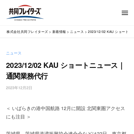
コ
式
会
ン
メ
社
テ
ニ
ュ
共
株
ン
通
ー
同
株式会社共同フレイターズ
>
新着情報
>
ニュース
>
2023/12/02 KAU ショ
ツ
関
式
フ
業
へ
会
レ
務
ス
社
ニュース
イ
代
キ
共
タ
行
2023/12/02 KAU ショートニュース｜
ッ
同
・
ー
プ
通関業務代行
輸
ズ
フ
入
レ
2023年12月2日
b
手
イ
y
続
タ
w
・
＜ いばらきの港中国航路 12月に開設 北関東圏アクセス
p
ー
輸
m
出
にも注目 ＞
ズ
a
手
s
続
茨城県、茨城県港湾振興協会連合会などは22日、東京都
t