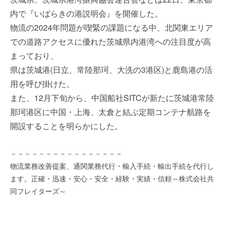
を
e
内で『いばらきの港説明会』を開催した。
代
r
物流の2024年問題が喫緊の課題になる中、北関東エリア
行
し
での道路アクセスに優れた茨城県内港湾への注目度が高
ま
まっており、
す
県は茨城港(日立、常陸那珂、大洗の3港区)と鹿島港の活
。
用を呼び掛けた。
国
際
また、12月下旬から、中国船社SITCが新たに茨城港常陸
規
那珂港区に中国・上海、太倉と結ぶ定期コンテナ航路を
格
開設することを明らかにした。
と
Ｉ
－－－－－－－－－－－－－－－－
Ｔ
化
物流業務改善提案、通関業務代行・輸入手続・輸出手続を代行し
で
ます。正確・迅速・安心・安全・経験・実績・信頼～株式会社共
エ
同フレイターズ～
キ
ス
パ