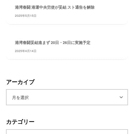
レ
港湾春闘 港運中央労使が妥結 スト通告を解除
イ
2025年5月15日
タ
ー
ズ
～
港湾春闘妥結進まず 20日・26日に実施予定
2025年4月14日
アーカイブ
ア
ー
カテゴリー
カ