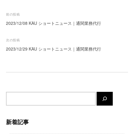
ー
ト
投
前の投稿
が
稿
2023/12/08 KAU ショートニュース｜通関業務代行
サ
ナ
ポ
ビ
次の投稿
ー
ト
ゲ
2023/12/29 KAU ショートニュース｜通関業務代行
し
ー
ま
シ
す
ョ
。
ン
正
確
サ
・
迅
イ
速
ト
・
内
新着記事
安
検
心
索