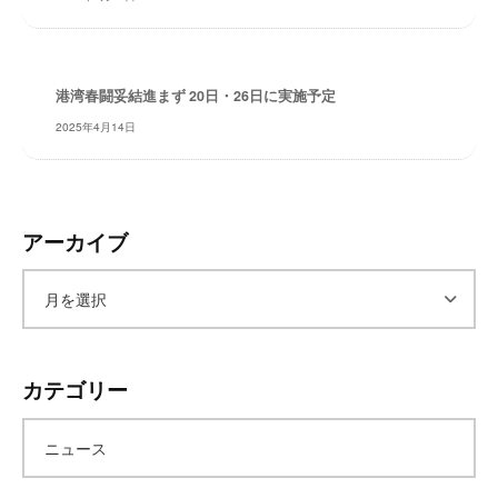
レ
イ
タ
港湾春闘妥結進まず 20日・26日に実施予定
ー
ズ
2025年4月14日
～
アーカイブ
ア
ー
カテゴリー
カ
ニュース
イ