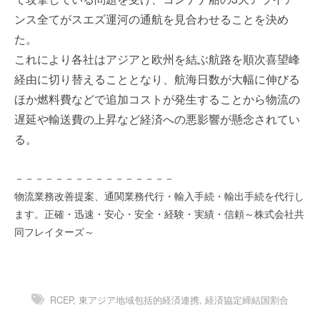
を
e
ンス全てがスエズ運河の通航を見合わせることを決め
代
r
た。
行
し
これにより各社はアジアと欧州を結ぶ航路を順次喜望峰
ま
経由に切り替えることとなり、航海日数が大幅に伸びる
す
ほか燃料費などで追加コストが発生することから物流の
。
遅延や輸送費の上昇など経済への悪影響が懸念されてい
国
際
る。
規
格
－－－－－－－－－－－－－－－－
と
物流業務改善提案、通関業務代行・輸入手続・輸出手続を代行し
Ｉ
ます。正確・迅速・安心・安全・経験・実績・信頼～株式会社共
Ｔ
同フレイターズ～
化
で
エ
キ
RCEP
,
東アジア地域包括的経済連携
,
経済協定締結国割合
ス
パ