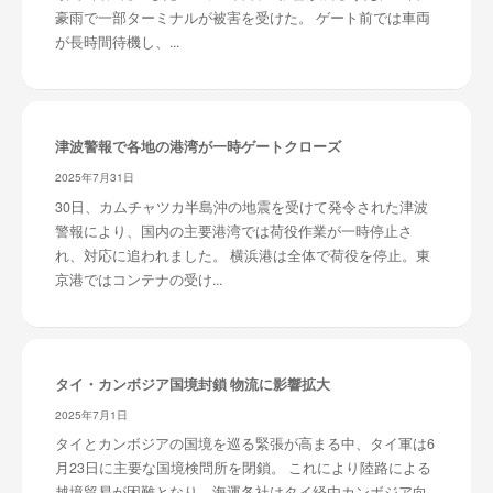
豪雨で一部ターミナルが被害を受けた。 ゲート前では車両
が長時間待機し、...
津波警報で各地の港湾が一時ゲートクローズ
2025年7月31日
30日、カムチャツカ半島沖の地震を受けて発令された津波
警報により、国内の主要港湾では荷役作業が一時停止さ
れ、対応に追われました。 横浜港は全体で荷役を停止。東
京港ではコンテナの受け...
タイ・カンボジア国境封鎖 物流に影響拡大
2025年7月1日
タイとカンボジアの国境を巡る緊張が高まる中、タイ軍は6
月23日に主要な国境検問所を閉鎖。 これにより陸路による
越境貿易が困難となり、海運各社はタイ経由カンボジア向