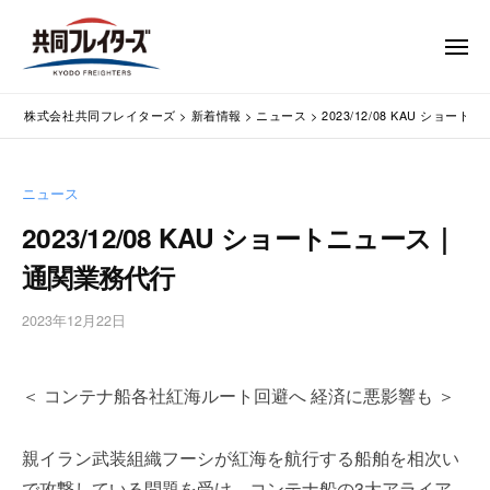
コ
式
会
ン
メ
社
テ
ニ
ュ
共
株
ン
通
ー
同
株式会社共同フレイターズ
>
新着情報
>
ニュース
>
2023/12/08 KAU ショ
ツ
関
式
フ
業
へ
会
レ
務
ス
社
ニュース
イ
代
キ
共
タ
行
2023/12/08 KAU ショートニュース｜
ッ
同
・
ー
プ
通関業務代行
輸
ズ
フ
入
レ
2023年12月22日
b
手
イ
y
続
タ
w
・
＜ コンテナ船各社紅海ルート回避へ 経済に悪影響も ＞
p
ー
輸
m
出
ズ
a
手
親イラン武装組織フーシが紅海を航行する船舶を相次い
s
続
で攻撃している問題を受け、コンテナ船の3大アライア
t