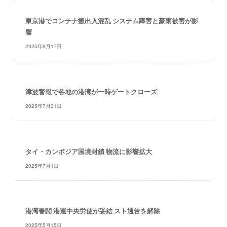
・
安
東京港でコンテナ搬出入混乱 システム障害と豪雨被害が影
全
響
・
2025年9月17日
経
験
・
実
津波警報で各地の港湾が一時ゲートクローズ
績
2025年7月31日
・
信
頼
～
タイ・カンボジア国境封鎖 物流に影響拡大
株
2025年7月1日
式
会
社
共
港湾春闘 港運中央労使が妥結 スト通告を解除
同
フ
2025年5月15日