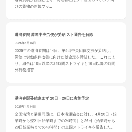
けの貨物の新規ブッ...
港湾春闘 港運中央労使が妥結 スト通告を解除
2025年5月15日
2025年の港湾春闘は14日、第5回中央団体交渉が妥結し、
労使は労働条件改善に向けた仮協定を締結した。 これによ
り、組合は18日以降の24時間ストライキと19日以降の時間
外荷役拒否...
港湾春闘妥結進まず 20日・26日に実施予定
2025年4月14日
全国港湾と港運同盟は、日本港運協会に対し、4月20日（始
業時から翌21日始業時までの24時間）と26日（始業時から
28日始業時までの48時間）の全国ストライキを通告した。