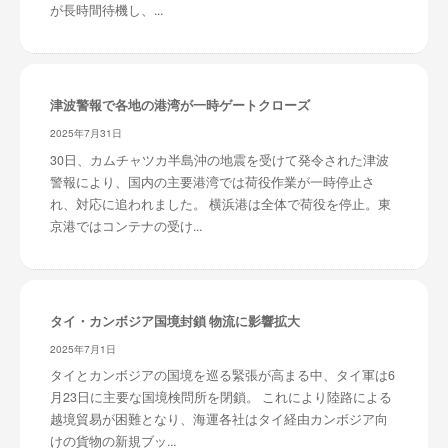
が長時間待機し、...
津波警報で各地の港湾が一時ゲートクローズ
2025年7月31日
30日、カムチャツカ半島沖の地震を受けて発令された津波
警報により、国内の主要港湾では荷役作業が一時停止さ
れ、対応に追われました。 横浜港は全体で荷役を停止。東
京港ではコンテナの受け...
タイ・カンボジア国境封鎖 物流に影響拡大
2025年7月1日
タイとカンボジアの国境を巡る緊張が高まる中、タイ軍は6
月23日に主要な国境検問所を閉鎖。 これにより陸路による
越境貿易が困難となり、海運各社はタイ経由カンボジア向
けの貨物の新規ブッ...