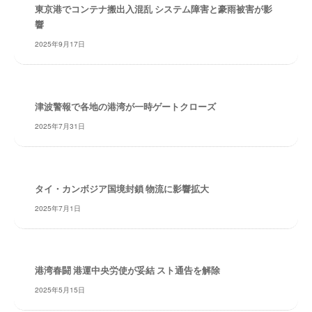
・
東京港でコンテナ搬出入混乱 システム障害と豪雨被害が影
安
響
全
2025年9月17日
・
経
験
・
津波警報で各地の港湾が一時ゲートクローズ
実
2025年7月31日
績
・
信
頼
タイ・カンボジア国境封鎖 物流に影響拡大
～
2025年7月1日
株
式
会
社
港湾春闘 港運中央労使が妥結 スト通告を解除
共
2025年5月15日
同
フ