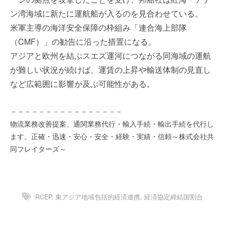
を
e
ン湾海域に新たに運航船が入るのを見合わせている。
代
r
米軍主導の海洋安全保障の枠組み「連合海上部隊
行
し
（CMF）」の勧告に沿った措置になる。
ま
アジアと欧州を結ぶスエズ運河につながる同海域の運航
す
が難しい状況が続けば、運賃の上昇や輸送体制の見直し
。
など広範囲に影響が及ぶ可能性がある。
国
際
規
－－－－－－－－－－－－－－－－
格
物流業務改善提案、通関業務代行・輸入手続・輸出手続を代行し
と
ます。正確・迅速・安心・安全・経験・実績・信頼～株式会社共
Ｉ
同フレイターズ～
Ｔ
化
で
エ
RCEP
,
東アジア地域包括的経済連携
,
経済協定締結国割合
キ
ス
パ