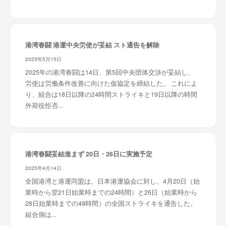
港湾春闘 港運中央労使が妥結 スト通告を解除
2025年5月15日
2025年の港湾春闘は14日、第5回中央団体交渉が妥結し、
労使は労働条件改善に向けた仮協定を締結した。 これによ
り、組合は18日以降の24時間ストライキと19日以降の時間
外荷役拒否...
港湾春闘妥結進まず 20日・26日に実施予定
2025年4月14日
全国港湾と港運同盟は、日本港運協会に対し、4月20日（始
業時から翌21日始業時までの24時間）と26日（始業時から
28日始業時までの48時間）の全国ストライキを通告した。
組合側は...