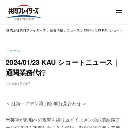
コ
式
会
ン
メ
社
テ
ニ
ュ
共
株
ン
通
ー
同
株式会社共同フレイターズ
>
新着情報
>
ニュース
>
2024/01/23 KAU ショ
ツ
関
式
フ
業
へ
会
レ
務
ス
社
ニュース
イ
代
キ
共
タ
行
2024/01/23 KAU ショートニュース｜
ッ
同
・
ー
プ
通関業務代行
輸
ズ
フ
入
レ
2024年1月24日
b
手
イ
y
続
タ
w
・
＜ 紅海・アデン湾 邦船航行見合わせ ＞
p
ー
輸
m
出
ズ
a
手
米英軍が商船への攻撃を繰り返すイエメンの武装組織フ
s
続
ーシの拠点を攻撃したことを受け、邦船社は紅海・アデ
t