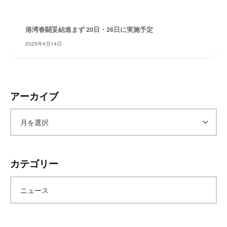
レ
イ
港湾春闘妥結進まず 20日・26日に実施予定
タ
2025年4月14日
ー
ズ
～
アーカイブ
ア
ー
カテゴリー
カ
ニュース
イ