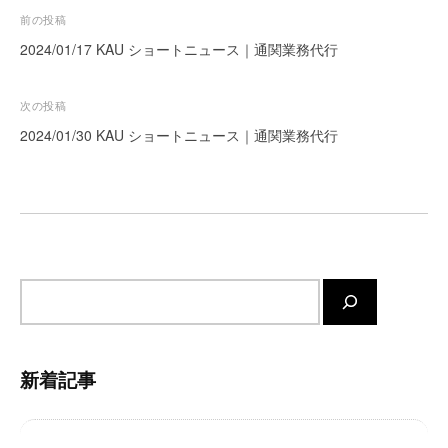
投
ー
前の投稿
ト
稿
2024/01/17 KAU ショートニュース｜通関業務代行
が
ナ
サ
ビ
次の投稿
ポ
ゲ
2024/01/30 KAU ショートニュース｜通関業務代行
ー
ト
ー
し
シ
ま
ョ
す
ン
。
正
サ
確
イ
・
ト
迅
速
内
新着記事
・
検
安
索
心