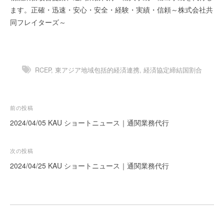
ます。正確・迅速・安心・安全・経験・実績・信頼～株式会社共
ー
ト
同フレイターズ～
が
サ
ポ
ー
RCEP
,
東アジア地域包括的経済連携
,
経済協定締結国割合
ト
し
ま
投
前の投稿
す
稿
2024/04/05 KAU ショートニュース｜通関業務代行
。
ナ
正
確
ビ
次の投稿
・
ゲ
2024/04/25 KAU ショートニュース｜通関業務代行
迅
ー
速
シ
・
ョ
安
心
ン