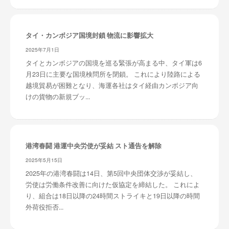
タイ・カンボジア国境封鎖 物流に影響拡大
2025年7月1日
タイとカンボジアの国境を巡る緊張が高まる中、タイ軍は6
月23日に主要な国境検問所を閉鎖。 これにより陸路による
越境貿易が困難となり、海運各社はタイ経由カンボジア向
けの貨物の新規ブッ...
港湾春闘 港運中央労使が妥結 スト通告を解除
2025年5月15日
2025年の港湾春闘は14日、第5回中央団体交渉が妥結し、
労使は労働条件改善に向けた仮協定を締結した。 これによ
り、組合は18日以降の24時間ストライキと19日以降の時間
外荷役拒否...