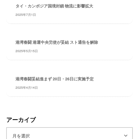
タイ・カンボジア国境封鎖 物流に影響拡大
レ
イ
2025年7月1日
タ
ー
ズ
～
港湾春闘 港運中央労使が妥結 スト通告を解除
2025年5月15日
港湾春闘妥結進まず 20日・26日に実施予定
2025年4月14日
アーカイブ
ア