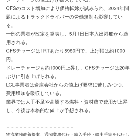
を
e
CFSのコスト増加により価格転嫁が試みられ、2024年問
代
r
題によるトラックドライバーの労働規制も影響してい
行
し
る。
ま
一部の業者が改定を発表し、5月1日日本入出港船から適
す
用される。
。
CFSチャージは1RTあたり5980円で、上げ幅は約1000
国
際
円。
規
ドレーチャージも約1000円上昇し、CFSチャージは20年
格
ぶりに引き上げられる。
と
LCL事業者は倉庫会社からの値上げ要求に苦しみつつ、
Ｉ
費用増加を吸収している。
Ｔ
化
業界では人手不足や高騰する燃料・資材費で費用が上昇
で
し、今後は本格的な値上が予想される。
エ
キ
－－－－－－－－－－－－－－－－
ス
物流業務改善提案、通関業務代行・輸入手続・輸出手続を代行し
パ