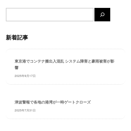
・
安
サ
全
イ
・
ト
経
内
新着記事
験
検
・
索
実
績
東京港でコンテナ搬出入混乱 システム障害と豪雨被害が影
・
響
信
2025年9月17日
頼
～
株
式
津波警報で各地の港湾が一時ゲートクローズ
会
社
2025年7月31日
共
同
フ