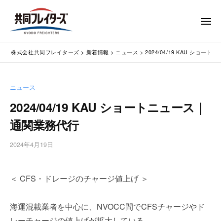
コ
式
会
ン
メ
社
テ
ニ
ュ
共
株
ン
通
ー
同
株式会社共同フレイターズ
>
新着情報
>
ニュース
>
2024/04/19 KAU ショ
ツ
関
式
フ
業
へ
会
レ
務
ス
社
ニュース
イ
代
キ
共
タ
行
2024/04/19 KAU ショートニュース｜
ッ
同
・
ー
プ
通関業務代行
輸
ズ
フ
入
レ
2024年4月19日
b
手
イ
y
続
タ
w
・
＜ CFS・ドレージのチャージ値上げ ＞
p
ー
輸
m
出
ズ
a
手
海運混載業者を中心に、NVOCC間でCFSチャージやド
s
続
レーチャージの値上げが拡大している。
t