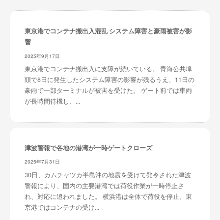
東京港でコンテナ搬出入混乱 システム障害と豪雨被害が影
響
2025年9月17日
東京港でコンテナ搬出入に支障が続いている。 青海公共埠
頭で8日に発生したシステム障害の影響が残るうえ、11日の
豪雨で一部ターミナルが被害を受けた。 ゲート前では車両
が長時間待機し、...
津波警報で各地の港湾が一時ゲートクローズ
2025年7月31日
30日、カムチャツカ半島沖の地震を受けて発令された津波
警報により、国内の主要港湾では荷役作業が一時停止さ
れ、対応に追われました。 横浜港は全体で荷役を停止。東
京港ではコンテナの受け...