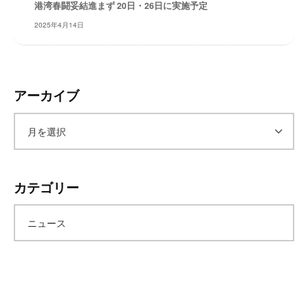
港湾春闘妥結進まず 20日・26日に実施予定
レ
2025年4月14日
イ
タ
ー
ズ
アーカイブ
～
ア
ー
カテゴリー
カ
ニュース
イ
ブ