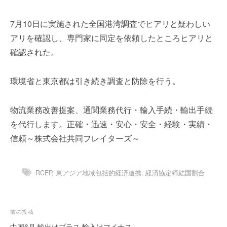
を
r
代
7月10日に実施された全国港湾調査でヒアリと疑わしい
行
アリを確認し、専門家に同定を依頼したところヒアリと
し
ま
確認された。
す
。
環境省と東京都は引き続き調査と防除を行う。
国
際
物流業務改善提案、通関業務代行・輸入手続・輸出手続
規
格
を代行します。正確・迅速・安心・安全・経験・実績・
と
信頼～株式会社共同フレイターズ～
Ｉ
Ｔ
化
RCEP
,
東アジア地域包括的経済連携
,
経済協定締結国割合
で
エ
キ
投
前の投稿
ス
稿
パ
中国6月 輸出はプラス 輸入はマイナス