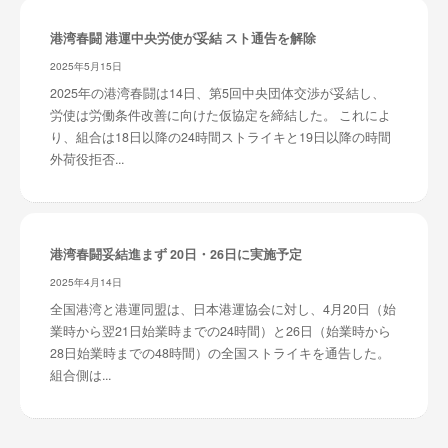
港湾春闘 港運中央労使が妥結 スト通告を解除
2025年5月15日
2025年の港湾春闘は14日、第5回中央団体交渉が妥結し、
労使は労働条件改善に向けた仮協定を締結した。 これによ
り、組合は18日以降の24時間ストライキと19日以降の時間
外荷役拒否...
港湾春闘妥結進まず 20日・26日に実施予定
2025年4月14日
全国港湾と港運同盟は、日本港運協会に対し、4月20日（始
業時から翌21日始業時までの24時間）と26日（始業時から
28日始業時までの48時間）の全国ストライキを通告した。
組合側は...