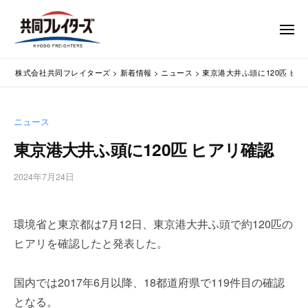
コ
式
会
ン
メ
社
テ
ニ
ュ
共
株
ン
通
ー
同
株式会社共同フレイターズ
>
新着情報
>
ニュース
>
東京港大井ふ頭に120匹 ヒ
ツ
関
式
フ
業
へ
会
レ
務
ス
社
ニュース
イ
代
キ
共
タ
行
東京港大井ふ頭に120匹 ヒアリ確認
ッ
同
・
ー
プ
輸
ズ
フ
2024年7月24日
b
入
レ
y
手
w
イ
続
環境省と東京都は7月12日、東京港大井ふ頭で約120匹の
p
タ
・
m
ヒアリを確認したと発表した。
ー
輸
a
出
s
ズ
国内では2017年6月以降、18都道府県で119件目の確認
手
t
続
e
となる。