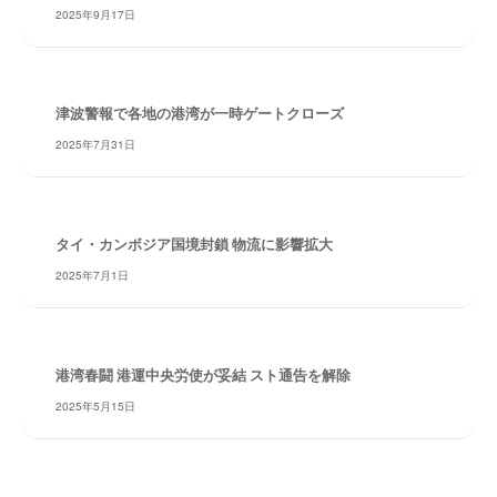
・
2025年9月17日
安
全
・
経
津波警報で各地の港湾が一時ゲートクローズ
験
2025年7月31日
・
実
績
・
タイ・カンボジア国境封鎖 物流に影響拡大
信
2025年7月1日
頼
～
株
式
港湾春闘 港運中央労使が妥結 スト通告を解除
会
2025年5月15日
社
共
同
フ