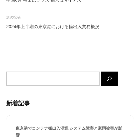
ー
ナ
ト
ビ
次の投稿
が
ゲ
2024年上半期の東京港における輸出入貿易概況
サ
ー
ポ
ー
シ
ト
ョ
し
ン
ま
す
サ
。
イ
正
ト
確
内
・
新着記事
検
迅
索
速
・
安
東京港でコンテナ搬出入混乱 システム障害と豪雨被害が影
響
心