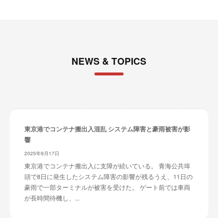
NEWS & TOPICS
東京港でコンテナ搬出入混乱 システム障害と豪雨被害が影
響
2025年9月17日
東京港でコンテナ搬出入に支障が続いている。 青海公共埠
頭で8日に発生したシステム障害の影響が残るうえ、11日の
豪雨で一部ターミナルが被害を受けた。 ゲート前では車両
が長時間待機し、...