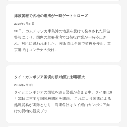
津波警報で各地の港湾が一時ゲートクローズ
2025年7月31日
30日、カムチャツカ半島沖の地震を受けて発令された津波
警報により、国内の主要港湾では荷役作業が一時停止さ
れ、対応に追われました。 横浜港は全体で荷役を停止。東
京港ではコンテナの受け...
タイ・カンボジア国境封鎖 物流に影響拡大
2025年7月1日
タイとカンボジアの国境を巡る緊張が高まる中、タイ軍は6
月23日に主要な国境検問所を閉鎖。 これにより陸路による
越境貿易が困難となり、海運各社はタイ経由カンボジア向
けの貨物の新規ブッ...