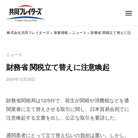
コ
式
会
ン
メ
社
テ
ニ
ュ
共
株
ン
通
ー
同
株式会社共同フレイターズ
>
新着情報
>
ニュース
>
財務省 関税立て替えに注意
ツ
関
式
フ
業
へ
会
レ
務
ス
社
ニュース
イ
代
キ
共
タ
行
財務省 関税立て替えに注意喚起
ッ
同
・
ー
プ
輸
ズ
フ
2024年12月26日
b
入
レ
y
手
w
イ
続
財務省関税局は12/5付で、荷主が関税や消費税などを通
p
タ
・
m
関業者に立て替えさせる取引に関し、日本貿易会宛てに
ー
輸
a
注意喚起する文書を出し、公正な取引を要請した。
出
s
ズ
手
t
続
e
通関業者にとって立て替え払いの負担は重い。しかし、