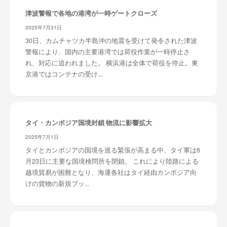
津波警報で各地の港湾が一時ゲートクローズ
2025年7月31日
30日、カムチャツカ半島沖の地震を受けて発令された津波
警報により、国内の主要港湾では荷役作業が一時停止さ
れ、対応に追われました。 横浜港は全体で荷役を停止。東
京港ではコンテナの受け...
タイ・カンボジア国境封鎖 物流に影響拡大
2025年7月1日
タイとカンボジアの国境を巡る緊張が高まる中、タイ軍は6
月23日に主要な国境検問所を閉鎖。 これにより陸路による
越境貿易が困難となり、海運各社はタイ経由カンボジア向
けの貨物の新規ブッ...