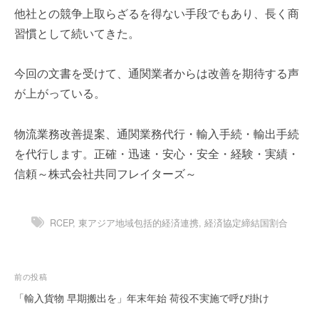
を
r
他社との競争上取らざるを得ない手段でもあり、長く商
代
習慣として続いてきた。
行
し
ま
今回の文書を受けて、通関業者からは改善を期待する声
す
が上がっている。
。
国
物流業務改善提案、通関業務代行・輸入手続・輸出手続
際
を代行します。正確・迅速・安心・安全・経験・実績・
規
格
信頼～株式会社共同フレイターズ～
と
Ｉ
Ｔ
RCEP
,
東アジア地域包括的経済連携
,
経済協定締結国割合
化
で
エ
投
前の投稿
キ
稿
「輸入貨物 早期搬出を」年末年始 荷役不実施で呼び掛け
ス
ナ
パ