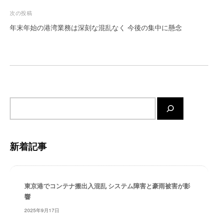
ー
ビ
次の投稿
ト
ゲ
年末年始の港湾業務は深刻な混乱なく 今後の集中に懸念
が
ー
サ
シ
ポ
ョ
ー
ト
ン
し
ま
サ
す
イ
。
ト
正
内
確
新着記事
検
・
索
迅
速
東京港でコンテナ搬出入混乱 システム障害と豪雨被害が影
・
響
安
2025年9月17日
心