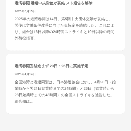
港湾春闘 港運中央労使が妥結 スト通告を解除
2025年5月15日
2025年の港湾春闘は14日、第5回中央団体交渉が妥結し、
労使は労働条件改善に向けた仮協定を締結した。 これによ
り、組合は18日以降の24時間ストライキと19日以降の時間
外荷役拒否...
港湾春闘妥結進まず 20日・26日に実施予定
2025年4月14日
全国港湾と港運同盟は、日本港運協会に対し、4月20日（始
業時から翌21日始業時までの24時間）と26日（始業時から
28日始業時までの48時間）の全国ストライキを通告した。
組合側は...