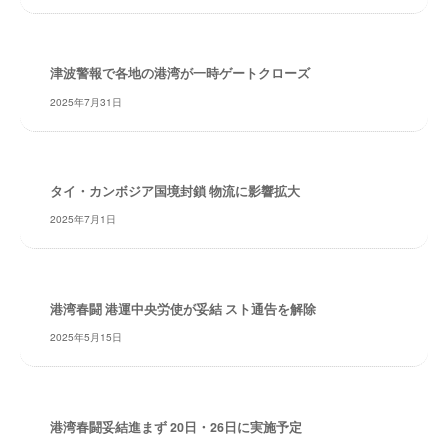
・
安
全
津波警報で各地の港湾が一時ゲートクローズ
・
経
2025年7月31日
験
・
実
タイ・カンボジア国境封鎖 物流に影響拡大
績
・
2025年7月1日
信
頼
～
株
港湾春闘 港運中央労使が妥結 スト通告を解除
式
2025年5月15日
会
社
共
同
港湾春闘妥結進まず 20日・26日に実施予定
フ