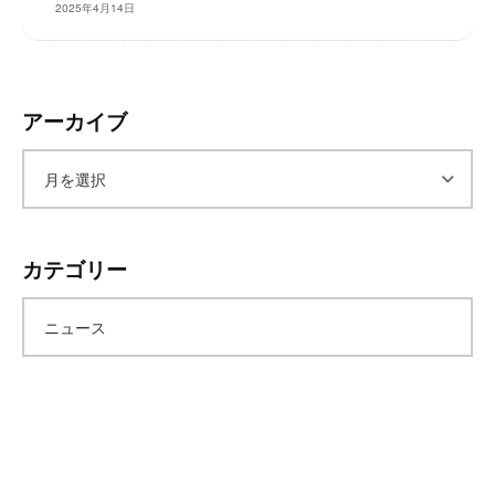
2025年4月14日
レ
イ
タ
ー
アーカイブ
ズ
～
ア
ー
カテゴリー
カ
ニュース
イ
ブ