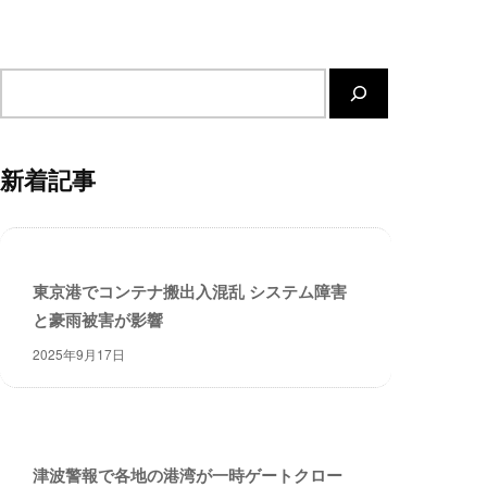
ー
ト
が
サ
サ
イ
ポ
ト
ー
内
ト
新着記事
検
し
索
ま
す
。
東京港でコンテナ搬出入混乱 システム障害
正
と豪雨被害が影響
確
・
2025年9月17日
迅
速
・
安
心
津波警報で各地の港湾が一時ゲートクロー