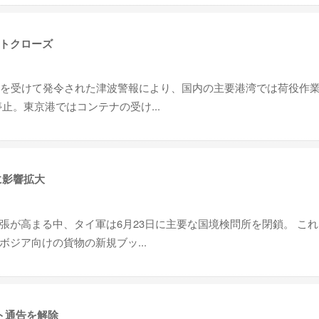
トクローズ
震を受けて発令された津波警報により、国内の主要港湾では荷役作
止。東京港ではコンテナの受け...
に影響拡大
張が高まる中、タイ軍は6月23日に主要な国境検問所を閉鎖。 こ
ジア向けの貨物の新規ブッ...
ト通告を解除