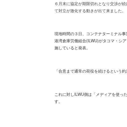
ズ
を
t
６月末に協定が期限切れとなり交渉が続
代
e
て対立が激化する動きが出て来ました。
行
r
し
ま
現地時間の３日、コンテナターミナル事業
す
港湾倉庫労働組合(ILWU)が
タコマ・シア
。
施していると発表。
国
際
規
格
「合意まで通常の荷役を続けるという約
と
Ｉ
Ｔ
化
これに対しILWU側は
「メディアを使っ
で
す。
エ
キ
ス
パ