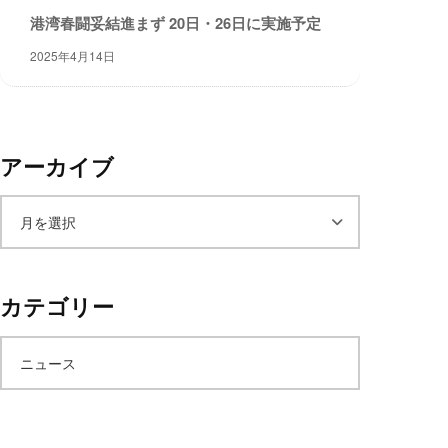
レ
港湾春闘妥結進まず 20日・26日に実施予定
イ
2025年4月14日
タ
ー
ズ
～
アーカイブ
ア
ー
カテゴリー
カ
ニュース
イ
ブ