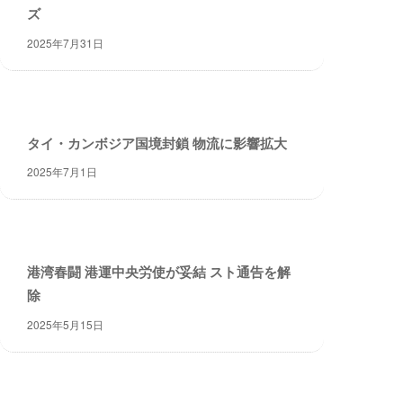
・
ズ
安
2025年7月31日
全
・
経
験
・
タイ・カンボジア国境封鎖 物流に影響拡大
実
2025年7月1日
績
・
信
頼
～
港湾春闘 港運中央労使が妥結 スト通告を解
株
除
式
会
2025年5月15日
社
共
同
フ