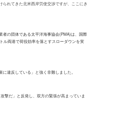
けられてきた北米西岸労使交渉ですが、ここにき
ン
者の団体である太平洋海事協会(PMA)は、国際
トル両港で荷役効率を落とすスローダウンを実
束に違反している」と強く非難しました。
た攻撃だ」と反発し、双方の緊張が高まっていま