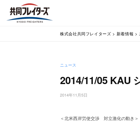
コ
式
ン
会
テ
社
株
ン
通
共
株式会社共同フレイターズ
>
新着情報
>
関
ツ
式
同
業
へ
会
フ
務
ス
代
レ
社
キ
行
イ
ニュース
ッ
共
・
プ
タ
2014/11/05 K
同
輸
ー
入
フ
ズ
手
2014年11月5日
b
レ
続
y
・
イ
w
輸
p
＜北米西岸労使交渉 対立激化の動き＞
タ
出
m
手
ー
a
続
s